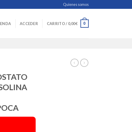
Quienes somos
0
IENDA
ACCEDER
CARRITO /
0,00
€
OSTATO
SOLINA
POCA