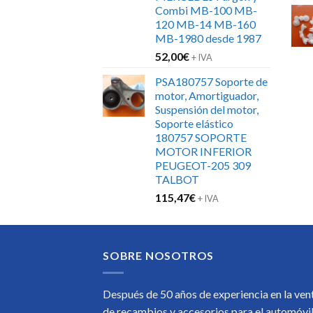
Combi MB-100 MB-
120 MB-14 MB-160
MB-1980 desde 1987
52,00
€
+ IVA
PSA180757 Soporte de
motor, Amortiguador,
Suspensión del motor,
Soporte elástico
180757 SOPORTE
MOTOR INFERIOR
PEUGEOT-205 309
TALBOT
115,47
€
+ IVA
SOBRE NOSOTROS
Después de 50 años de experiencia en la ven
de recambios y accesorios para el automóvi