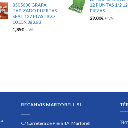
8505688 GRAPA
12 PUNTAS 1/2 12
TAPIZADO PUERTAS
PIEZAS
SEAT 127 PLASTICO
29,00
€
+ IVA
00.059.383.63
1,85
€
+ IVA
RECANVIS MARTORELL SL
TÉ
ta
Tér
C/ Carretera de Piera 4A, Martorell
l