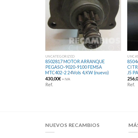
UNCATEGORIZED
UNCA
SEAT-600 CLASICA
8502817 MOTOR ARRANQUE
850
tro106mm
PEGASO-9020-9100 FEMSA
CITR
3AG003399-081)
MTC402-2 24Vols 4,KW (nuevo)
J5 P
430,00
€
256,
+ IVA
Ref.
Ref.
NUEVOS RECAMBIOS
MÁ