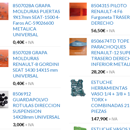
8507028A GRAPA
8504315 PILOTO
MOLDURAS PUERTAS
RENAULT-4 F6
9X17mm SEAT-1500 4-
Furgoneta TRASE
Faros AC-59026600
DERECHO
METALICA
56,50
€
+ IVA
UNIVERSAL
8506674TD TOPE
0,40
€
+ IVA
PARACHOQUES
8507028 GRAPA
RENAULT-12 SUP
MOLDURAS
TRASERO DEREC
RENAULT-8 GORDINI
INFERIOR METAL
SEAT 1430 14X15 mm
28,20
€
+ IVA
UNIVERSAL
ESTUCHE
0,40
€
+ IVA
HERRAMIENTAS
8506912
VASO 1/4 + 3/8 + 1
GUARDAPOLVO
TORX +
ROTULAS DIRECCION
COMBINADAS 21
SUSPENSION
PIEZAS
14X28mm UNIVERSAL
147,90
€
+ IVA
3,00
€
+ IVA
ESTUCHE VASOS 