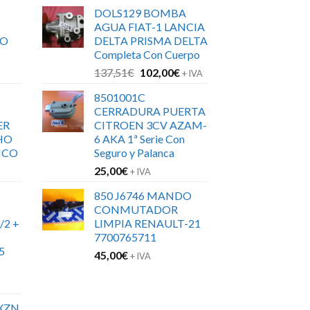
DOLS129 BOMBA
AGUA FIAT-1 LANCIA
RO
DELTA PRISMA DELTA
Completa Con Cuerpo
El
El
137,51
€
102,00
€
+ IVA
precio
precio
8501001C
original
actual
CERRADURA PUERTA
era:
es:
ER
CITROEN 3CV AZAM-
137,51€.
102,00€.
HO
6 AKA 1ª Serie Con
ICO
Seguro y Palanca
25,00
€
+ IVA
850 J6746 MANDO
CONMUTADOR
/2 +
LIMPIA RENAULT-21
7700765711
5
45,00
€
+ IVA
XZN