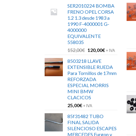
SER2010224 BOMBA
FRENO OPEL CORSA
1.2 1.3 desde 1983 a
1990 F-4000001 G-
4000000
EQUIVALENTE
558035
El
El
152,00
€
120,00
€
+ IVA
precio
precio
8503218 LLAVE
original
actual
EXTENSIBLE RUEDA
era:
es:
Para Tornillos de 17mm
152,00€.
120,00€.
REFORZADA
ESPECIAL MORRIS
MINI BMW
CLACICOS
25,00
€
+ IVA
85f31482 TUBO
FINAL SALIDA
SILENCIOSO ESCAPES
MERCEDES Furgon y