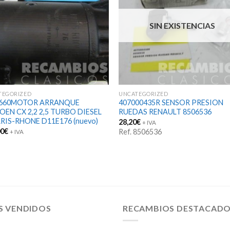
SIN EXISTENCIAS
TEGORIZED
UNCATEGORIZED
4660MOTOR ARRANQUE
407000435R SENSOR PRESION
OEN CX 2,2 2,5 TURBO DIESEL
RUEDAS RENAULT 8506536
ARIS-RHONE D11E176 (nuevo)
28,20
€
+ IVA
00
€
Ref. 8506536
+ IVA
S VENDIDOS
RECAMBIOS DESTACAD