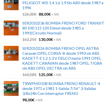
PEUGEOT 405 1.4 1.6 1.9 Sin ABS desde 1987 a
1996
El
El
126,00
€
88,00
€
+ IVA
precio
precio
SER2010236 BOMBA FRENO FORD TRANSIT
original
actual
80 100 115 120 Diesel desde 1985 a
era:
es:
1991(Circuito Normal)
126,00€.
88,00€.
El
El
162,25
€
130,00
€
+ IVA
precio
precio
SER2010226 BOMBA FRENO OPEL ASTRA
original
actual
Caravan OPEL CORSA-B desde 1993 sin ABS
era:
es:
KADETT-E 1.2 1.3 V DELCO hasta 1991 OPEL
162,25€.
130,00€.
KADETT CARAVAN desde 1987 OPEL TIGRA
sin ABS OPEL VECTRA sin ABS
El
El
160,58
€
125,00
€
+ IVA
precio
precio
TRWPMD108 BOMBA FRENO RENAULT-4
original
actual
desde 1971 a 1981 1-Salida 7/16" 3-Salidas
era:
es:
3/8x24h Con Interruptor FRENO
160,58€.
125,00€.
98,00
€
+ IVA