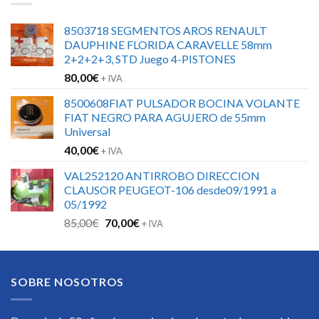
8503718 SEGMENTOS AROS RENAULT
DAUPHINE FLORIDA CARAVELLE 58mm
2+2+2+3, STD Juego 4-PISTONES
80,00
€
+ IVA
8500608FIAT PULSADOR BOCINA VOLANTE
FIAT NEGRO PARA AGUJERO de 55mm
Universal
40,00
€
+ IVA
VAL252120 ANTIRROBO DIRECCION
CLAUSOR PEUGEOT-106 desde09/1991 a
05/1992
El
El
85,00
€
70,00
€
+ IVA
precio
precio
original
actual
era:
es:
SOBRE NOSOTROS
85,00€.
70,00€.