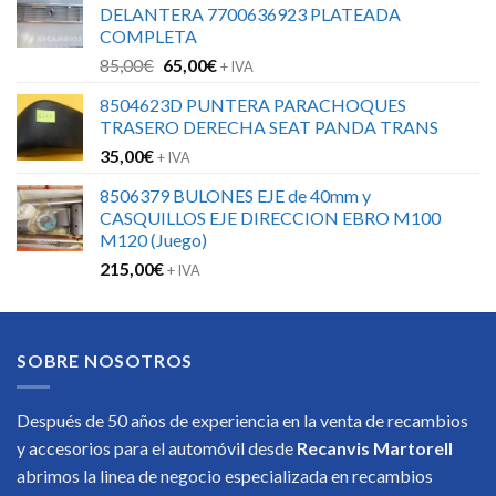
DELANTERA 7700636923 PLATEADA
COMPLETA
El
El
85,00
€
65,00
€
+ IVA
precio
precio
8504623D PUNTERA PARACHOQUES
original
actual
TRASERO DERECHA SEAT PANDA TRANS
era:
es:
35,00
€
85,00€.
65,00€.
+ IVA
8506379 BULONES EJE de 40mm y
CASQUILLOS EJE DIRECCION EBRO M100
M120 (Juego)
215,00
€
+ IVA
SOBRE NOSOTROS
Después de 50 años de experiencia en la venta de recambios
y accesorios para el automóvil desde
Recanvis Martorell
abrimos la linea de negocio especializada en recambios