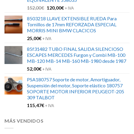
El
El
152,00
€
120,00
€
+ IVA
precio
precio
8503218 LLAVE EXTENSIBLE RUEDA Para
original
actual
Tornillos de 17mm REFORZADA ESPECIAL
era:
es:
MORRIS MINI BMW CLACICOS
152,00€.
120,00€.
25,00
€
+ IVA
85f31482 TUBO FINAL SALIDA SILENCIOSO
ESCAPES MERCEDES Furgon y Combi MB-100
MB-120 MB-14 MB-160 MB-1980 desde 1987
52,00
€
+ IVA
PSA180757 Soporte de motor, Amortiguador,
Suspensión del motor, Soporte elástico 180757
SOPORTE MOTOR INFERIOR PEUGEOT-205
309 TALBOT
115,47
€
+ IVA
MÁS VENDIDOS