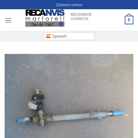
Skip
Quienes somos
to
content
0
Spanish