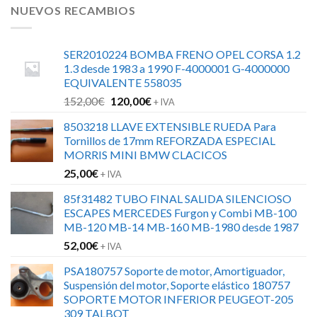
NUEVOS RECAMBIOS
SER2010224 BOMBA FRENO OPEL CORSA 1.2
1.3 desde 1983 a 1990 F-4000001 G-4000000
EQUIVALENTE 558035
El
El
152,00
€
120,00
€
+ IVA
precio
precio
8503218 LLAVE EXTENSIBLE RUEDA Para
original
actual
Tornillos de 17mm REFORZADA ESPECIAL
era:
es:
MORRIS MINI BMW CLACICOS
152,00€.
120,00€.
25,00
€
+ IVA
85f31482 TUBO FINAL SALIDA SILENCIOSO
ESCAPES MERCEDES Furgon y Combi MB-100
MB-120 MB-14 MB-160 MB-1980 desde 1987
52,00
€
+ IVA
PSA180757 Soporte de motor, Amortiguador,
Suspensión del motor, Soporte elástico 180757
SOPORTE MOTOR INFERIOR PEUGEOT-205
309 TALBOT