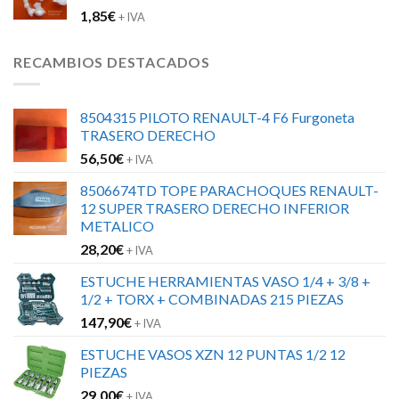
1,85
€
+ IVA
RECAMBIOS DESTACADOS
8504315 PILOTO RENAULT-4 F6 Furgoneta
TRASERO DERECHO
56,50
€
+ IVA
8506674TD TOPE PARACHOQUES RENAULT-
12 SUPER TRASERO DERECHO INFERIOR
METALICO
28,20
€
+ IVA
ESTUCHE HERRAMIENTAS VASO 1/4 + 3/8 +
1/2 + TORX + COMBINADAS 215 PIEZAS
147,90
€
+ IVA
ESTUCHE VASOS XZN 12 PUNTAS 1/2 12
PIEZAS
29,00
€
+ IVA