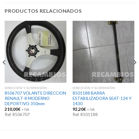
PRODUCTOS RELACIONADOS
DIRECCIÓN Y SUSPENSIÓN
DIRECCIÓN Y SUSPENSIÓN
8506707 VOLANTE DIRECCION
8501188 BARRA
RENAULT-8 MODERNO
ESTABILIZADORA SEAT-124 Y
DEPORTIVO 350mm
1430
210,00
€
92,20
€
+ IVA
+ IVA
Ref. 8506707
Ref. 8501188