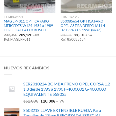
ILUMINACIÓN
ILUMINACIÓN
MAG LPF011 OPTICA FARO
850085654 OPTICA FARO
MERCEDES W124 1984 a 1989
OPEL ASTRA DERECHA H-4
DERECHA H-4 H-3 BOSCH
07.1994 a 05.1998 (valeo)
El
El
El
El
232,35
€
209,12
€
98,33
€
88,50
€
+ IVA
+ IVA
precio
precio
precio
precio
Ref. MAGLPF011
Ref. 850085654
original
actual
original
actual
era:
es:
era:
es:
232,35€.
209,12€.
98,33€.
88,50€.
NUEVOS RECAMBIOS
SER2010224 BOMBA FRENO OPEL CORSA 1.2
1.3 desde 1983 a 1990 F-4000001 G-4000000
EQUIVALENTE 558035
El
El
152,00
€
120,00
€
+ IVA
precio
precio
8503218 LLAVE EXTENSIBLE RUEDA Para
original
actual
Tornillos de 17mm REFORZADA ESPECIAL