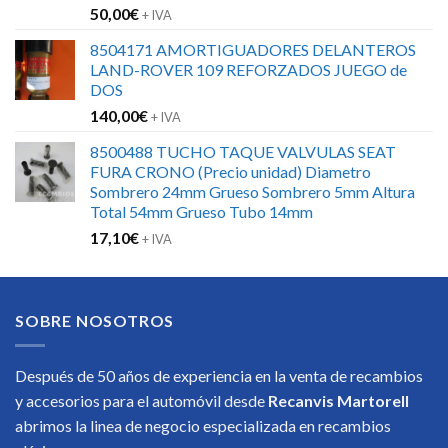
50,00
€
+ IVA
8504171 AMORTIGUADORES DELANTEROS
LAND-ROVER 109 REFORZADOS JUEGO de
DOS
140,00
€
+ IVA
8500488 TUCHO TAQUE VALVULAS SEAT
FURA CRONO (Precio unidad) Diametro
Sombrero 24mm Grueso Sombrero 5mm Altura
Total 54mm Grueso Tubo 14mm
17,10
€
+ IVA
SOBRE NOSOTROS
Después de 50 años de experiencia en la venta de recambios
y accesorios para el automóvil desde
Recanvis Martorell
abrimos la linea de negocio especializada en recambios