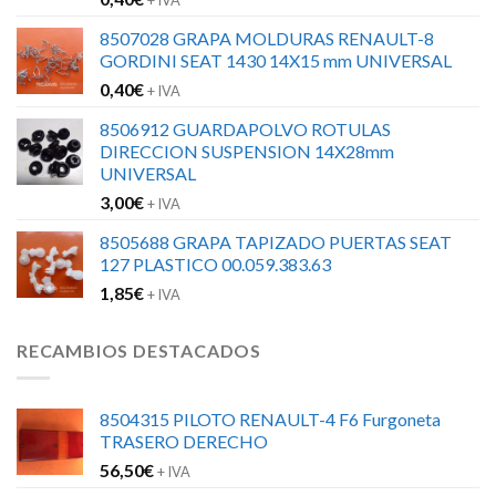
+ IVA
8507028 GRAPA MOLDURAS RENAULT-8
GORDINI SEAT 1430 14X15 mm UNIVERSAL
0,40
€
+ IVA
8506912 GUARDAPOLVO ROTULAS
DIRECCION SUSPENSION 14X28mm
UNIVERSAL
3,00
€
+ IVA
8505688 GRAPA TAPIZADO PUERTAS SEAT
127 PLASTICO 00.059.383.63
1,85
€
+ IVA
RECAMBIOS DESTACADOS
8504315 PILOTO RENAULT-4 F6 Furgoneta
TRASERO DERECHO
56,50
€
+ IVA