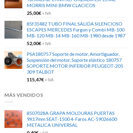
era:
es:
MORRIS MINI BMW CLACICOS
152,00€.
120,00€.
25,00
€
+ IVA
85f31482 TUBO FINAL SALIDA SILENCIOSO
ESCAPES MERCEDES Furgon y Combi MB-100
MB-120 MB-14 MB-160 MB-1980 desde 1987
52,00
€
+ IVA
PSA180757 Soporte de motor, Amortiguador,
Suspensión del motor, Soporte elástico 180757
SOPORTE MOTOR INFERIOR PEUGEOT-205
309 TALBOT
115,47
€
+ IVA
MÁS VENDIDOS
8507028A GRAPA MOLDURAS PUERTAS
9X17mm SEAT-1500 4-Faros AC-59026600
METALICA UNIVERSAL
0,40
€