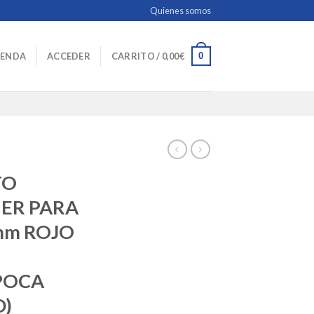
Quienes somos
0
IENDA
ACCEDER
CARRITO /
0,00
€
TO
ER PARA
mm ROJO
POCA
D)