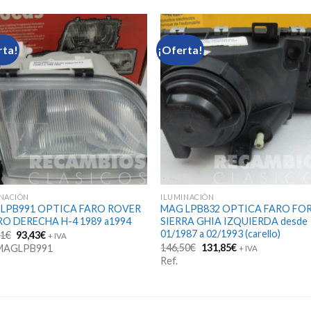
rta!
¡Oferta!
INACIÓN
ILUMINACIÓN
LPB991 OPTICA FARO ROVER
MAG LPB832 OPTICA FARO FO
O DERECHA H-4 1989 a1994
SIERRA GHIA IZQUIERDA desde
01/1987 a 02/1993 (carello)
El
El
81
€
93,43
€
+ IVA
precio
precio
El
El
146,50
€
131,85
€
 MAGLPB991
+ IVA
original
actual
precio
precio
Ref.
era:
es:
original
actual
103,81€.
93,43€.
era:
es:
146,50€.
131,85€.