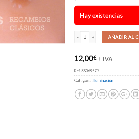
Hay existencias
AÑADIR AL 
12,00
€
+ IVA
Ref.
8506957R
Categoría:
Iluminación
S