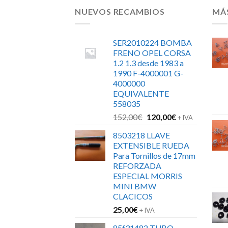
NUEVOS RECAMBIOS
MÁ
SER2010224 BOMBA
FRENO OPEL CORSA
1.2 1.3 desde 1983 a
1990 F-4000001 G-
4000000
EQUIVALENTE
558035
El
El
152,00
€
120,00
€
+ IVA
precio
precio
8503218 LLAVE
original
actual
EXTENSIBLE RUEDA
era:
es:
Para Tornillos de 17mm
152,00€.
120,00€.
REFORZADA
ESPECIAL MORRIS
MINI BMW
CLACICOS
25,00
€
+ IVA
85f31482 TUBO