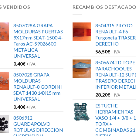
S VENDIDOS
RECAMBIOS DESTACAD
8507028A GRAPA
8504315 PILOTO
MOLDURAS PUERTAS
RENAULT-4 F6
9X17mm SEAT-1500 4-
Furgoneta TRASE
Faros AC-59026600
DERECHO
METALICA
56,50
€
+ IVA
UNIVERSAL
8506674TD TOPE
0,40
€
+ IVA
PARACHOQUES
8507028 GRAPA
RENAULT-12 SUP
MOLDURAS
TRASERO DEREC
RENAULT-8 GORDINI
INFERIOR METAL
SEAT 1430 14X15 mm
28,20
€
+ IVA
UNIVERSAL
ESTUCHE
0,40
€
+ IVA
HERRAMIENTAS
8506912
VASO 1/4 + 3/8 + 1
GUARDAPOLVO
TORX +
ROTULAS DIRECCION
COMBINADAS 21
SUSPENSION
PIEZAS