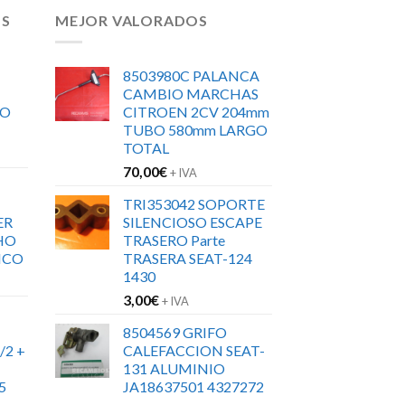
OS
MEJOR VALORADOS
8503980C PALANCA
CAMBIO MARCHAS
RO
CITROEN 2CV 204mm
TUBO 580mm LARGO
TOTAL
70,00
€
+ IVA
TRI353042 SOPORTE
ER
SILENCIOSO ESCAPE
HO
TRASERO Parte
ICO
TRASERA SEAT-124
1430
3,00
€
+ IVA
8504569 GRIFO
/2 +
CALEFACCION SEAT-
131 ALUMINIO
5
JA18637501 4327272