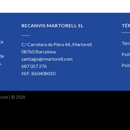
RECANVIS MARTORELL SL
TÉ
ta
Tér
C/ Carretera de Piera 4A, Martorell
l
08760 Barcelona
Polí
 de
santiago@rmartorell.com
os.
Polí
687 057 276
NIF: B60408010
.com
| © 2026