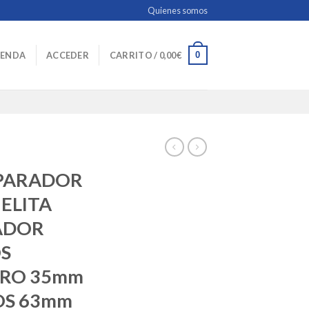
Quienes somos
0
IENDA
ACCEDER
CARRITO /
0,00
€
EPARADOR
ELITA
ADOR
S
JERO 35mm
OS 63mm