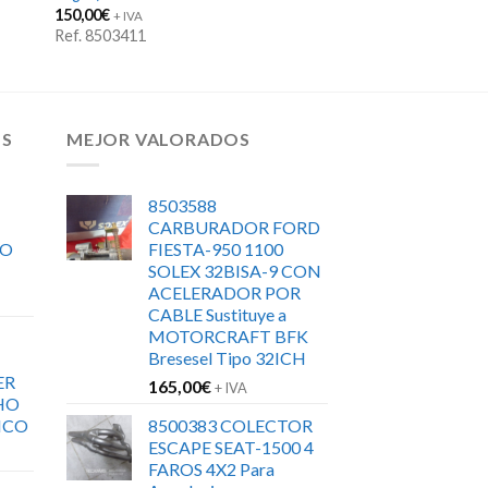
150,00
€
+ IVA
Ref. 8503411
OS
MEJOR VALORADOS
8503588
CARBURADOR FORD
RO
FIESTA-950 1100
SOLEX 32BISA-9 CON
ACELERADOR POR
CABLE Sustituye a
MOTORCRAFT BFK
Bresesel Tipo 32ICH
ER
165,00
€
+ IVA
HO
ICO
8500383 COLECTOR
ESCAPE SEAT-1500 4
FAROS 4X2 Para