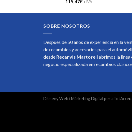
115,47
€
+ IVA
SOBRE NOSOTROS
Después de 50 años de experiencia en la ven
de recambios y accesorios para el automóvi
desde
Recanvis Martorell
abrimos la linea
negocio especializada en recambios clásic
Disseny Web
i
Màrketing Digital
per
aTotArreu