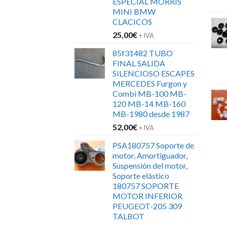
ESPECIAL MORRIS
MINI BMW
CLACICOS
25,00
€
+ IVA
85f31482 TUBO
FINAL SALIDA
SILENCIOSO ESCAPES
MERCEDES Furgon y
Combi MB-100 MB-
120 MB-14 MB-160
MB-1980 desde 1987
52,00
€
+ IVA
PSA180757 Soporte de
motor, Amortiguador,
Suspensión del motor,
Soporte elástico
180757 SOPORTE
MOTOR INFERIOR
PEUGEOT-205 309
TALBOT