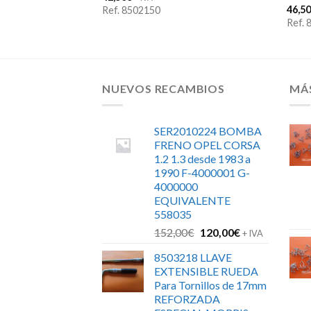
46,5
Ref. 8502150
Ref.
NUEVOS RECAMBIOS
MÁ
SER2010224 BOMBA
FRENO OPEL CORSA
1.2 1.3 desde 1983 a
1990 F-4000001 G-
4000000
EQUIVALENTE
558035
El
El
152,00
€
120,00
€
+ IVA
precio
precio
8503218 LLAVE
original
actual
EXTENSIBLE RUEDA
era:
es:
Para Tornillos de 17mm
152,00€.
120,00€.
REFORZADA