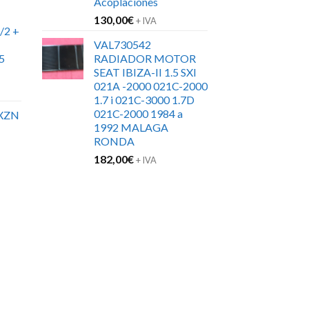
Acoplaciones
130,00
€
+ IVA
/2 +
VAL730542
5
RADIADOR MOTOR
SEAT IBIZA-II 1.5 SXI
021A -2000 021C-2000
1.7 i 021C-3000 1.7D
021C-2000 1984 a
XZN
1992 MALAGA
RONDA
182,00
€
+ IVA