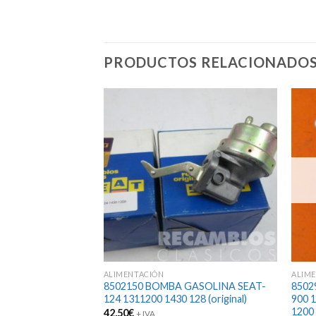
PRODUCTOS RELACIONADO
ALIMENTACIÓN
ALIM
A TAPON
8502150 BOMBA GASOLINA SEAT-
8502
IL LAND-ROVER 1ª
124 1311200 1430 128 (original)
900 
BO
1200
42,50
€
+ IVA