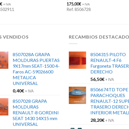
0
€
175,00
€
+ IVA
+ IVA
 8502911
Ref. 8506728
S VENDIDOS
RECAMBIOS DESTACAD
8507028A GRAPA
8504315 PILOTO
MOLDURAS PUERTAS
RENAULT-4 F6
9X17mm SEAT-1500 4-
Furgoneta TRASE
Faros AC-59026600
DERECHO
METALICA
56,50
€
+ IVA
UNIVERSAL
8506674TD TOPE
0,40
€
+ IVA
PARACHOQUES
8507028 GRAPA
RENAULT-12 SUP
MOLDURAS
TRASERO DEREC
RENAULT-8 GORDINI
INFERIOR METAL
SEAT 1430 14X15 mm
28,20
€
+ IVA
UNIVERSAL