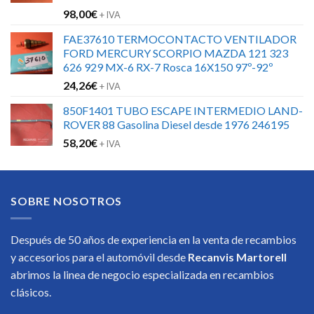
98,00
€
+ IVA
FAE37610 TERMOCONTACTO VENTILADOR
FORD MERCURY SCORPIO MAZDA 121 323
626 929 MX-6 RX-7 Rosca 16X150 97º-92º
24,26
€
+ IVA
850F1401 TUBO ESCAPE INTERMEDIO LAND-
ROVER 88 Gasolina Diesel desde 1976 246195
58,20
€
+ IVA
SOBRE NOSOTROS
Después de 50 años de experiencia en la venta de recambios
y accesorios para el automóvil desde
Recanvis Martorell
abrimos la linea de negocio especializada en recambios
clásicos.