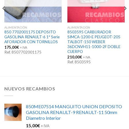
ALIMENTACIÓN
ALIMENTACIÓN
850 7702001175 DEPOSITO
8503595 CARBURADOR
GASOLINA RENAULT-6 1ª Serie
SIMCA-1200-E PEUGEOT-205
AFORADOR CON TORNILLOS
TALBOT-150 WEBER
36DCNVH11-1000-2F DOBLE
175,00
€
+ IVA
CUERPO
Ref. 8507702001175
210,00
€
+ IVA
Ref. 8503595
NUEVOS RECAMBIOS
850ME07514 MANGUITO UNION DEPOSITO
GASOLINA RENAULT-9 RENAULT-11 50mm
Diametro Interior
15,00
€
+ IVA