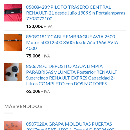
850084289 PILOTO TRASERO CENTRAL
RENAULT-21 desde Julio 1989 Sin Portalamparas
7703072100
120,00
€
+ IVA
850901817 CABLE EMBRAGUE AVIA 2500
Motor 5000 2500 3500 desde Año 1966 AVIA
4000
75,00
€
+ IVA
8506787C DEPOSITO AGUA LIMPIA
PARABRISAS y LUNETA Posterior RENAULT
Supercinco RENAULT EXPRES Capacidad 2-
Litros COMPLETO con DOS MOTORES
65,00
€
+ IVA
MÁS VENDIDOS
8507028A GRAPA MOLDURAS PUERTAS
9X17mm SEAT-1500 4-Faros AC-59026600