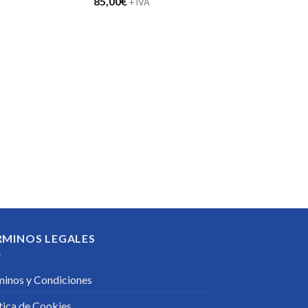
85,00
€
+ IVA
RMINOS LEGALES
minos y Condiciones
tica de Cookies