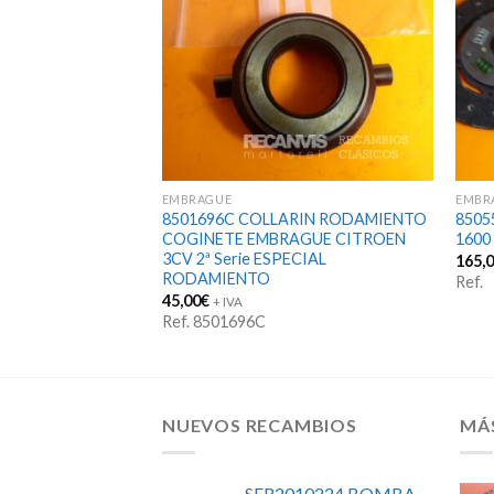
EMBRAGUE
EMBR
TE TOPE
8501696C COLLARIN RODAMIENTO
8505
ULT DAUPHINE
COGINETE EMBRAGUE CITROEN
1600
IMERA SERIE DE
3CV 2ª Serie ESPECIAL
165,
RODAMIENTO
Ref.
45,00
€
+ IVA
Ref. 8501696C
NUEVOS RECAMBIOS
MÁ
SER2010224 BOMBA