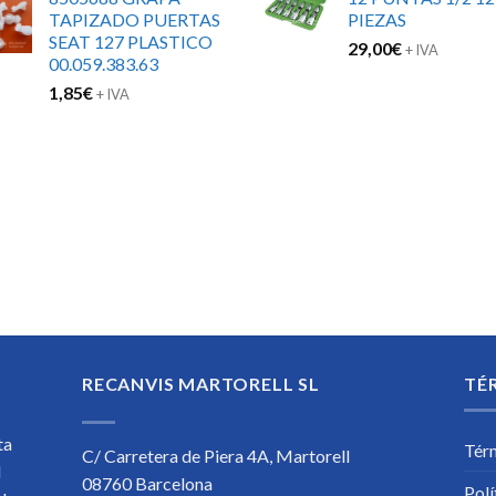
TAPIZADO PUERTAS
PIEZAS
SEAT 127 PLASTICO
29,00
€
+ IVA
00.059.383.63
1,85
€
+ IVA
RECANVIS MARTORELL SL
TÉ
ta
Tér
C/ Carretera de Piera 4A, Martorell
l
08760 Barcelona
Polí