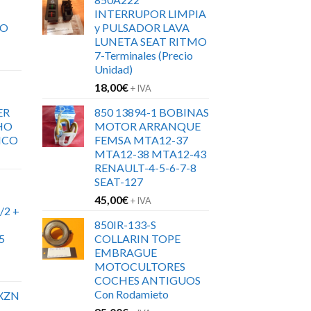
INTERRUPOR LIMPIA
RO
y PULSADOR LAVA
LUNETA SEAT RITMO
7-Terminales (Precio
Unidad)
18,00
€
+ IVA
ER
850 13894-1 BOBINAS
HO
MOTOR ARRANQUE
ICO
FEMSA MTA12-37
MTA12-38 MTA12-43
RENAULT-4-5-6-7-8
SEAT-127
45,00
€
+ IVA
/2 +
850IR-133-S
5
COLLARIN TOPE
EMBRAGUE
MOTOCULTORES
COCHES ANTIGUOS
Con Rodamieto
XZN