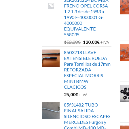
FRENO OPEL CORSA
1.2 1.3 desde 1983 a
1990 F-4000001 G-
4000000
EQUIVALENTE
558035
El
El
152,00
€
120,00
€
+ IVA
precio
precio
8503218 LLAVE
original
actual
EXTENSIBLE RUEDA
era:
es:
Para Tornillos de 17mm
152,00€.
120,00€.
REFORZADA
ESPECIAL MORRIS
MINI BMW
CLACICOS
25,00
€
+ IVA
85f31482 TUBO
FINAL SALIDA
SILENCIOSO ESCAPES
MERCEDES Furgon y
Combi MB-100 MB-