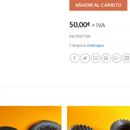
AÑADIR AL CARRITO
50,00
€
+ IVA
Ref.
8507196
Categoría:
embrague
S