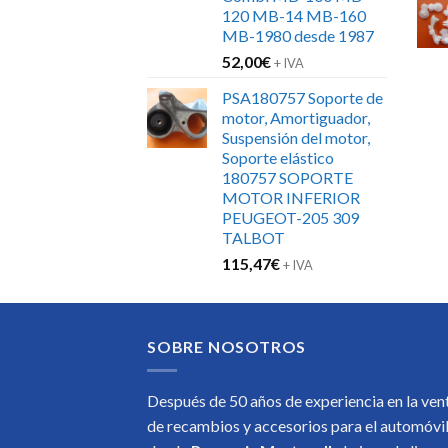
120 MB-14 MB-160
MB-1980 desde 1987
52,00
€
+ IVA
PSA180757 Soporte de
motor, Amortiguador,
Suspensión del motor,
Soporte elástico
180757 SOPORTE
MOTOR INFERIOR
PEUGEOT-205 309
TALBOT
115,47
€
+ IVA
SOBRE NOSOTROS
Después de 50 años de experiencia en la ven
de recambios y accesorios para el automóvi