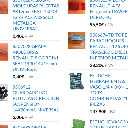
MOLDURAS PUERTAS
RENAULT-4 F6
9X17mm SEAT-1500 4-
Furgoneta TRASE
Faros AC-59026600
DERECHO
METALICA
56,50
€
+ IVA
UNIVERSAL
8506674TD TOPE
0,40
€
+ IVA
PARACHOQUES
8507028 GRAPA
RENAULT-12 SUP
MOLDURAS
TRASERO DEREC
RENAULT-8 GORDINI
INFERIOR METAL
SEAT 1430 14X15 mm
28,20
€
+ IVA
UNIVERSAL
ESTUCHE
0,40
€
+ IVA
HERRAMIENTAS
8506912
VASO 1/4 + 3/8 + 1
GUARDAPOLVO
TORX +
ROTULAS DIRECCION
COMBINADAS 21
SUSPENSION
PIEZAS
14X28mm UNIVERSAL
147,90
€
+ IVA
3,00
€
+ IVA
ESTUCHE VASOS 
8505688 GRAPA
12 PUNTAS 1/2 12