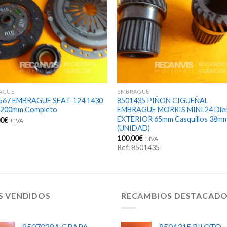
AGUE
EMBRAGUE
567 EMBRAGUE SEAT-124 1430
8501435 PIÑON CIGUEÑAL
 200mm Completo
EMBRAGUE MORRIS MINI 24 Die
EXTERIOR 65mm Casquillos 38m
00
€
+ IVA
(UNIDAD)
100,00
€
+ IVA
Ref. 8501435
S VENDIDOS
RECAMBIOS DESTACAD
8507028A GRAPA
8504315 PILOTO