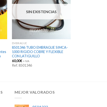
SIN EXISTENCIAS
EMBRAGUE
8501346 TUBO EMBRAGUE SIMCA-
ntes
1000 RIGIDO COBRE Y FLEXIBLE
m
CON LATIGUILLO
60,00
€
+ IVA
Ref. 8501346
OS
MEJOR VALORADOS
850A222