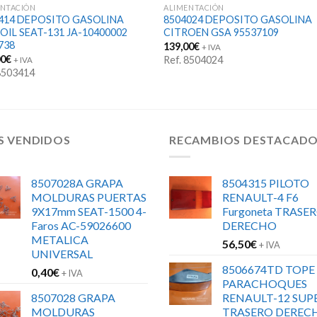
ENTACIÓN
ALIMENTACIÓN
414 DEPOSITO GASOLINA
8504024 DEPOSITO GASOLINA
OIL SEAT-131 JA-10400002
CITROEN GSA 95537109
738
139,00
€
+ IVA
00
€
Ref. 8504024
+ IVA
 8503414
S VENDIDOS
RECAMBIOS DESTACAD
8507028A GRAPA
8504315 PILOTO
MOLDURAS PUERTAS
RENAULT-4 F6
9X17mm SEAT-1500 4-
Furgoneta TRASE
Faros AC-59026600
DERECHO
METALICA
56,50
€
+ IVA
UNIVERSAL
8506674TD TOPE
0,40
€
+ IVA
PARACHOQUES
8507028 GRAPA
RENAULT-12 SUP
MOLDURAS
TRASERO DEREC