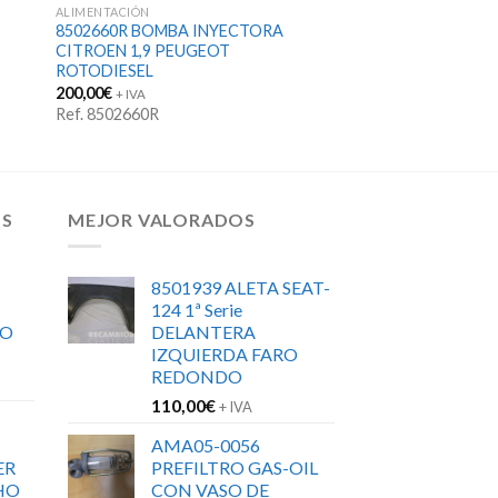
ALIMENTACIÓN
8502660R BOMBA INYECTORA
CITROEN 1,9 PEUGEOT
ROTODIESEL
200,00
€
+ IVA
Ref. 8502660R
OS
MEJOR VALORADOS
8501939 ALETA SEAT-
124 1ª Serie
RO
DELANTERA
IZQUIERDA FARO
REDONDO
110,00
€
+ IVA
AMA05-0056
ER
PREFILTRO GAS-OIL
HO
CON VASO DE