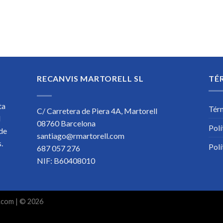
RECANVIS MARTORELL SL
TÉ
ta
Tér
C/ Carretera de Piera 4A, Martorell
l
08760 Barcelona
Polí
 de
santiago@rmartorell.com
os.
Polí
687 057 276
NIF: B60408010
.com
| © 2026