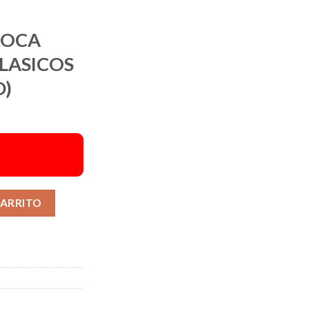
POCA
LASICOS
D)
Alternative:
CARRITO