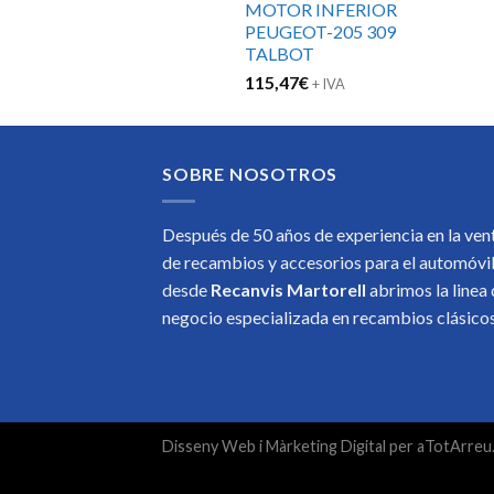
MOTOR INFERIOR
PEUGEOT-205 309
TALBOT
115,47
€
+ IVA
SOBRE NOSOTROS
Después de 50 años de experiencia en la ven
de recambios y accesorios para el automóvi
desde
Recanvis Martorell
abrimos la linea
negocio especializada en recambios clásic
Disseny Web
i
Màrketing Digital
per
aTotArreu