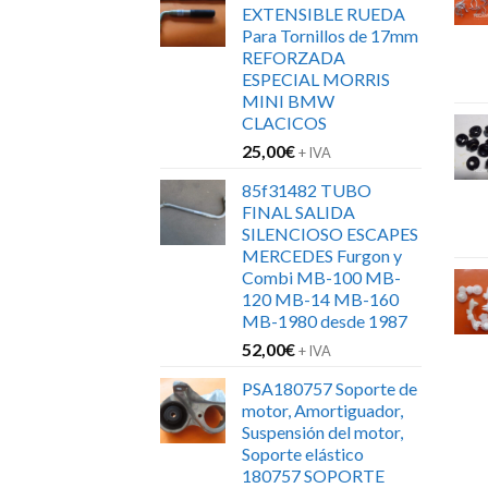
EXTENSIBLE RUEDA
era:
es:
Para Tornillos de 17mm
152,00€.
120,00€.
REFORZADA
ESPECIAL MORRIS
MINI BMW
CLACICOS
25,00
€
+ IVA
85f31482 TUBO
FINAL SALIDA
SILENCIOSO ESCAPES
MERCEDES Furgon y
Combi MB-100 MB-
120 MB-14 MB-160
MB-1980 desde 1987
52,00
€
+ IVA
PSA180757 Soporte de
motor, Amortiguador,
Suspensión del motor,
Soporte elástico
180757 SOPORTE