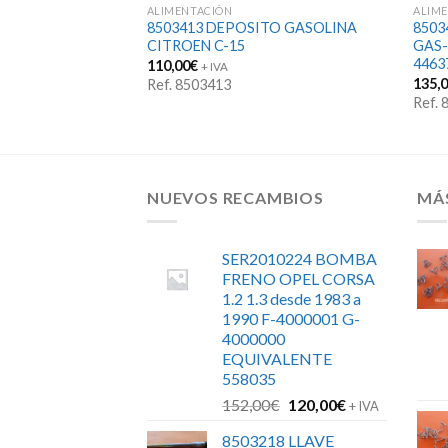
ALIMENTACIÓN
ALIM
TO GASOLINA
8503413 DEPOSITO GASOLINA
8503
111090 (pintado
CITROEN C-15
GAS-
4463
110,00
€
+ IVA
135,
Ref. 8503413
Ref.
NUEVOS RECAMBIOS
MÁ
SER2010224 BOMBA
FRENO OPEL CORSA
1.2 1.3 desde 1983 a
1990 F-4000001 G-
4000000
EQUIVALENTE
558035
El
El
152,00
€
120,00
€
+ IVA
precio
precio
8503218 LLAVE
original
actual