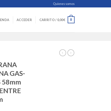
Quienes somos
0
IENDA
ACCEDER
CARRITO /
0,00
€
RANA
NA GAS-
S 58mm
 ENTRE
m