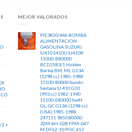
OS
MEJOR VALORADOS
PIE3850/446 BOMBA
ALIMENTACION
RO
GASOLINA SUZUKI
SJ410 S410U SJ410K
15000-B80000
BCD2583/1 Holden
Barina BM, ML G13A
(1298 cc) 1985-1988
15100-80000 Suzuki-
ER
Santana SJ 410 G10
HO
(993 cc) 1982-1990
ICO
15100-E80000 Swift
GL, GC G13A (1298 cc)
(USA) 1985-1988
247111 3850 80000-
32M AH-028 FPM-047
/2 +
M DF62-10 POC 652