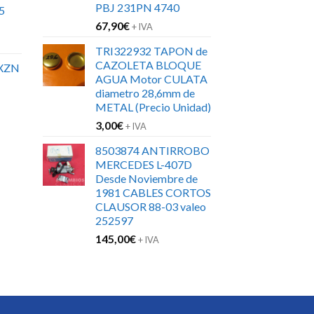
PBJ 231PN 4740
5
67,90
€
+ IVA
TRI322932 TAPON de
CAZOLETA BLOQUE
XZN
AGUA Motor CULATA
diametro 28,6mm de
METAL (Precio Unidad)
3,00
€
+ IVA
8503874 ANTIRROBO
MERCEDES L-407D
Desde Noviembre de
1981 CABLES CORTOS
CLAUSOR 88-03 valeo
252597
145,00
€
+ IVA