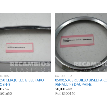
S
OCERIA
CARROCERIA
650 CERQUILLO BISEL FARO
8500160 CERQUILLO BISEL FAR
OEN-8
RENAULT-8 DAUPHINE
0
€
20,00
€
+ IVA
+ IVA
 8501650
Ref. 8500160