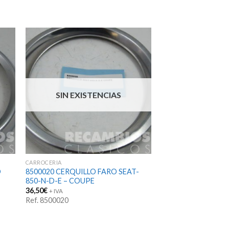
SIN EXISTENCIAS
CARROCERIA
O
8500020 CERQUILLO FARO SEAT-
850-N-D-E – COUPE
36,50
€
+ IVA
Ref. 8500020