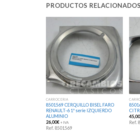
PRODUCTOS RELACIONADO
CARROCERIA
CARR
UBOS CITROEN
8501569 CERQUILLO BISEL FARO
8501
mm PARA CROMAR
RENAULT-6 1ª serie IZQUIERDO
CITR
ALUMINIO
45,0
26,00
€
Ref.
+ IVA
Ref. 8501569