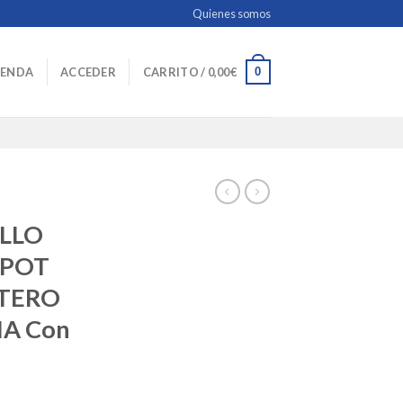
Quienes somos
0
IENDA
ACCEDER
CARRITO /
0,00
€
LLO
APOT
TERO
IA Con