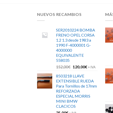
NUEVOS RECAMBIOS
MÁ
SER2010224 BOMBA
FRENO OPEL CORSA
1.2 1.3 desde 1983 a
1990 F-4000001 G-
4000000
EQUIVALENTE
558035
El
El
152,00
€
120,00
€
+ IVA
precio
precio
8503218 LLAVE
original
actual
EXTENSIBLE RUEDA
era:
es:
Para Tornillos de 17mm
152,00€.
120,00€.
REFORZADA
ESPECIAL MORRIS
MINI BMW
CLACICOS
25,00
€
+ IVA