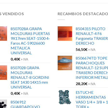
S VENDIDOS
RECAMBIOS DESTACAD
8507028A GRAPA
8504315 PILOTO
MOLDURAS PUERTAS
RENAULT-4 F6
9X17mm SEAT-1500 4-
Furgoneta TRASE
Faros AC-59026600
DERECHO
METALICA
56,50
€
+ IVA
UNIVERSAL
8506674TD TOPE
0,40
€
+ IVA
PARACHOQUES
8507028 GRAPA
RENAULT-12 SUP
MOLDURAS
TRASERO DEREC
RENAULT-8 GORDINI
INFERIOR METAL
SEAT 1430 14X15 mm
28,20
€
+ IVA
UNIVERSAL
ESTUCHE
0,40
€
+ IVA
HERRAMIENTAS
8506912
VASO 1/4 + 3/8 + 1
GUARDAPOLVO
TORX +