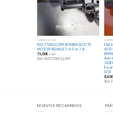
LUBRICACIÓN
LUBR
CEITE AVIA 2500
850 7700511399 BOMBA ACEITE
FAE
000 800 A-1000
MOTOR RENAULT-4-5-6-7-8
ACEI
600 EBRO L-35L-45
BMW3
75,00
€
+ IVA
125 M-140 D-550 D-
Ami-
Ref. 8507700511399
0 Seat-131 Motor
310D
Esca
0.50
8,65
Ref.
NUEVOS RECAMBIOS
MÁ