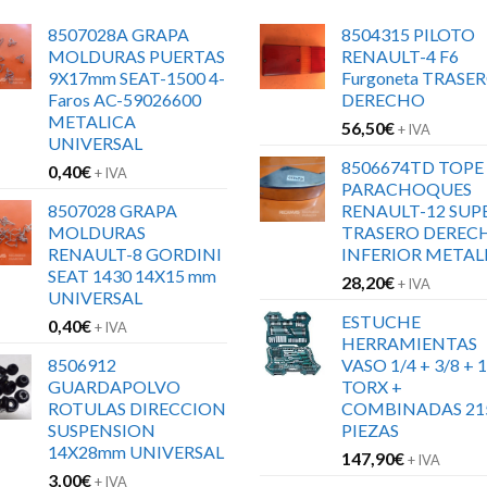
8507028A GRAPA
8504315 PILOTO
MOLDURAS PUERTAS
RENAULT-4 F6
9X17mm SEAT-1500 4-
Furgoneta TRASE
Faros AC-59026600
DERECHO
METALICA
56,50
€
+ IVA
UNIVERSAL
8506674TD TOPE
0,40
€
+ IVA
PARACHOQUES
8507028 GRAPA
RENAULT-12 SUP
MOLDURAS
TRASERO DEREC
RENAULT-8 GORDINI
INFERIOR METAL
SEAT 1430 14X15 mm
28,20
€
+ IVA
UNIVERSAL
ESTUCHE
0,40
€
+ IVA
HERRAMIENTAS
8506912
VASO 1/4 + 3/8 + 1
GUARDAPOLVO
TORX +
ROTULAS DIRECCION
COMBINADAS 21
SUSPENSION
PIEZAS
14X28mm UNIVERSAL
147,90
€
+ IVA
3,00
€
+ IVA