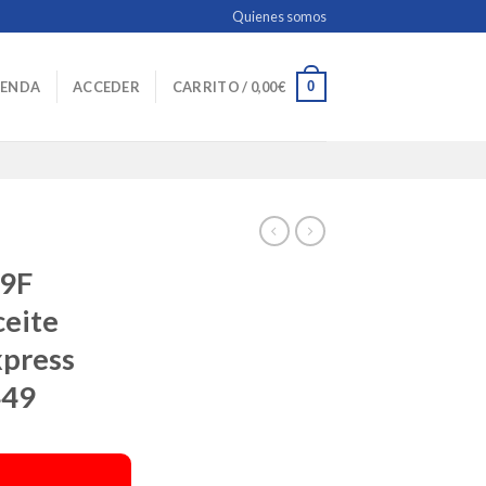
Quienes somos
0
IENDA
ACCEDER
CARRITO /
0,00
€
9F
ceite
xpress
449