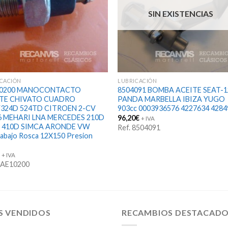
SIN EXISTENCIAS
ICACIÓN
LUBRICACIÓN
10200 MANOCONTACTO
8504091 BOMBA ACEITE SEAT-1
TE CHIVATO CUADRO
PANDA MARBELLA IBIZA YUGO
24D 524TD CITROEN 2-CV
903cc 0003936576 4227634 4284
6 MEHARI LNA MERCEDES 210D
96,20
€
+ IVA
 410D SIMCA ARONDE VW
Ref. 8504091
rabajo Rosca 12X150 Presion
€
+ IVA
 FAE10200
S VENDIDOS
RECAMBIOS DESTACAD