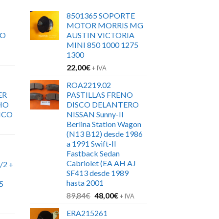
8501365 SOPORTE
MOTOR MORRIS MG
RO
AUSTIN VICTORIA
MINI 850 1000 1275
1300
22,00
€
+ IVA
ROA2219.02
ER
PASTILLAS FRENO
HO
DISCO DELANTERO
ICO
NISSAN Sunny-II
Berlina Station Wagon
(N13 B12) desde 1986
a 1991 Swift-II
Fastback Sedan
Cabriolet (EA AH AJ
/2 +
SF413 desde 1989
hasta 2001
5
El
El
89,84
€
48,00
€
+ IVA
precio
precio
ERA215261
original
actual