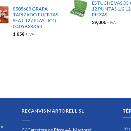
ESTUCHE VASOS 
8505688 GRAPA
12 PUNTAS 1/2 12
TAPIZADO PUERTAS
PIEZAS
SEAT 127 PLASTICO
29,00
€
+ IVA
00.059.383.63
1,85
€
+ IVA
RECANVIS MARTORELL SL
TÉ
ta
Tér
C/ Carretera de Piera 4A, Martorell