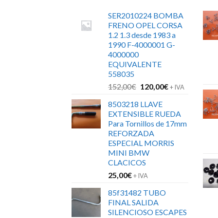
SER2010224 BOMBA
FRENO OPEL CORSA
1.2 1.3 desde 1983 a
1990 F-4000001 G-
4000000
EQUIVALENTE
558035
El
El
152,00
€
120,00
€
+ IVA
precio
precio
8503218 LLAVE
original
actual
EXTENSIBLE RUEDA
era:
es:
Para Tornillos de 17mm
152,00€.
120,00€.
REFORZADA
ESPECIAL MORRIS
MINI BMW
CLACICOS
25,00
€
+ IVA
85f31482 TUBO
FINAL SALIDA
SILENCIOSO ESCAPES