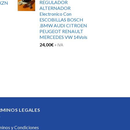
REGULADOR
XZN
era:
es:
ALTERNADOR
89,84€.
48,00€.
Electronico Con
ESCOBILLAS BOSCH
.BMW AUDI CITROEN
PEUGEOT RENAULT
MERCEDES VW 14Vols
24,00
€
+ IVA
RMINOS LEGALES
minos y Condiciones