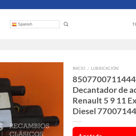
T
Spanish
INICIO
LUBRICACIÓN
/
8507700711444
Decantador de a
Renault 5 9 11 E
Diesel 7700714