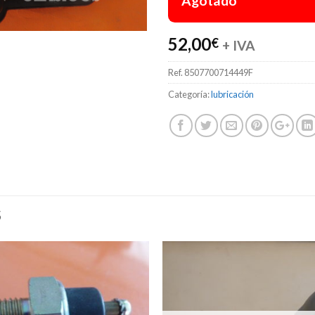
Agotado
52,00
€
+ IVA
Ref.
8507700714449F
Categoría:
lubricación
S