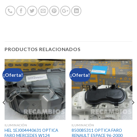
PRODUCTOS RELACIONADOS
¡Oferta!
¡Oferta!
ILUMINACIÓN
ILUMINACIÓN
HEL 1EJ004440631 OPTICA
850085311 OPTICA FARO
FARO MERCEDES W124
RENAULT ESPACE 96-2000