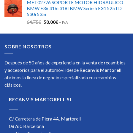
MET02776 SOPORTE MOTOR HIDRAULICO
BMW E36 316i 318I BMW Serie 5 E34 525TD
530i 535i
El
El
64,75
€
50,00
€
+ IVA
precio
precio
original
actual
era:
es:
SOBRE NOSOTROS
64,75€.
50,00€.
Después de 50 años de experiencia en la venta de recambios
y accesorios para el automóvil desde
Recanvis Martorell
abrimos la linea de negocio especializada en recambios
clásicos.
RECANVIS MARTORELL SL
C/ Carretera de Piera 4A, Martorell
08760 Barcelona