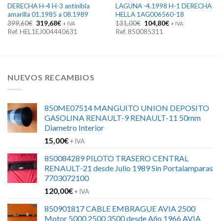
DERECHA H-4 H-3 antinibla
LAGUNA -4.1998 H-1 DERECHA
amarilla 01.1985 a 08.1989
HELLA 1AG006560-18
El
El
El
El
399,60
€
319,68
€
131,00
€
104,80
€
+ IVA
+ IVA
precio
precio
precio
precio
Ref. HEL1EJ004440631
Ref. 850085311
original
actual
original
actual
era:
es:
era:
es:
399,60€.
319,68€.
131,00€.
104,80€.
NUEVOS RECAMBIOS
850ME07514 MANGUITO UNION DEPOSITO
GASOLINA RENAULT-9 RENAULT-11 50mm
Diametro Interior
15,00
€
+ IVA
850084289 PILOTO TRASERO CENTRAL
RENAULT-21 desde Julio 1989 Sin Portalamparas
7703072100
120,00
€
+ IVA
850901817 CABLE EMBRAGUE AVIA 2500
Motor 5000 2500 3500 desde Año 1966 AVIA