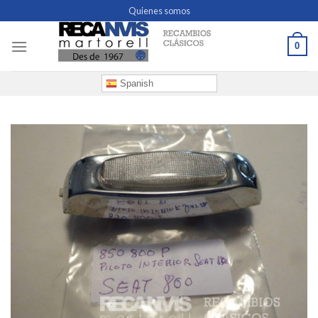
Skip
Quienes somos
to
content
0
Spanish