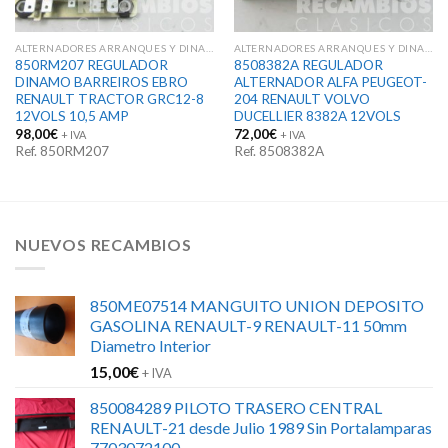
ALTERNADORES ARRANQUES Y DINAMOS
ALTERNADORES ARRANQUES Y DINAMOS
850RM207 REGULADOR
8508382A REGULADOR
DINAMO BARREIROS EBRO
ALTERNADOR ALFA PEUGEOT-
RENAULT TRACTOR GRC12-8
204 RENAULT VOLVO
12VOLS 10,5 AMP
DUCELLIER 8382A 12VOLS
98,00
€
72,00
€
+ IVA
+ IVA
Ref. 850RM207
Ref. 8508382A
NUEVOS RECAMBIOS
850ME07514 MANGUITO UNION DEPOSITO
GASOLINA RENAULT-9 RENAULT-11 50mm
Diametro Interior
15,00
€
+ IVA
850084289 PILOTO TRASERO CENTRAL
RENAULT-21 desde Julio 1989 Sin Portalamparas
7703072100