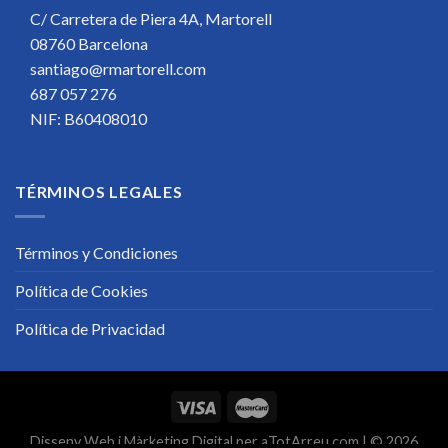
C/ Carretera de Piera 4A, Martorell
08760 Barcelona
santiago@rmartorell.com
687 057 276
NIF: B60408010
TÉRMINOS LEGALES
Términos y Condiciones
Política de Cookies
Política de Privacidad
Disseny Web
i
Màrketing Digital
per
aTotArreu.com
| © 2026