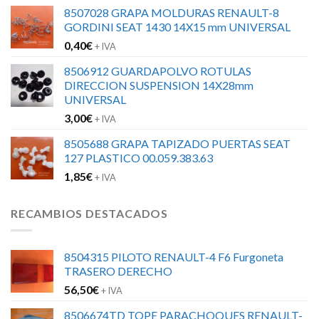
8507028 GRAPA MOLDURAS RENAULT-8
GORDINI SEAT 1430 14X15 mm UNIVERSAL
0,40
€
+ IVA
8506912 GUARDAPOLVO ROTULAS
DIRECCION SUSPENSION 14X28mm
UNIVERSAL
3,00
€
+ IVA
8505688 GRAPA TAPIZADO PUERTAS SEAT
127 PLASTICO 00.059.383.63
1,85
€
+ IVA
RECAMBIOS DESTACADOS
8504315 PILOTO RENAULT-4 F6 Furgoneta
TRASERO DERECHO
56,50
€
+ IVA
8506674TD TOPE PARACHOQUES RENAULT-