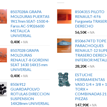
8507028A GRAPA
8504315 PILOTO
MOLDURAS PUERTAS
RENAULT-4 F6
9X17mm SEAT-1500 4-
Furgoneta TRASE
Faros AC-59026600
DERECHO
METALICA
56,50
€
+ IVA
UNIVERSAL
8506674TD TOPE
0,40
€
+ IVA
PARACHOQUES
8507028 GRAPA
RENAULT-12 SUP
MOLDURAS
TRASERO DEREC
RENAULT-8 GORDINI
INFERIOR METAL
SEAT 1430 14X15 mm
28,20
€
+ IVA
UNIVERSAL
ESTUCHE
0,40
€
+ IVA
HERRAMIENTAS
8506912
VASO 1/4 + 3/8 + 1
GUARDAPOLVO
TORX +
ROTULAS DIRECCION
COMBINADAS 21
SUSPENSION
PIEZAS
14X28mm UNIVERSAL
147,90
€
+ IVA