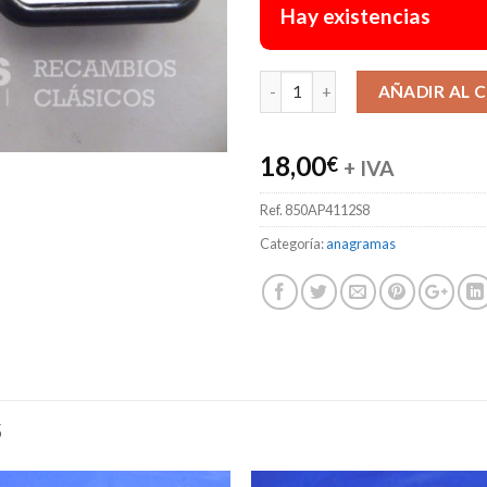
Hay existencias
AÑADIR AL 
18,00
€
+ IVA
Ref.
850AP4112S8
Categoría:
anagramas
S