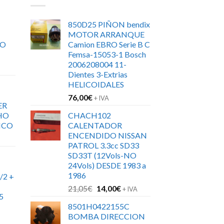
850D25 PIÑON bendix
MOTOR ARRANQUE
RO
Camion EBRO Serie B C
Femsa-15053-1 Bosch
2006208004 11-
Dientes 3-Extrias
HELICOIDALES
76,00
€
+ IVA
ER
HO
CHACH102
ICO
CALENTADOR
ENCENDIDO NISSAN
PATROL 3.3cc SD33
SD33T (12Vols-NO
24Vols) DESDE 1983 a
1986
/2 +
El
El
21,05
€
14,00
€
+ IVA
5
precio
precio
8501H0422155C
original
actual
BOMBA DIRECCION
era:
es: