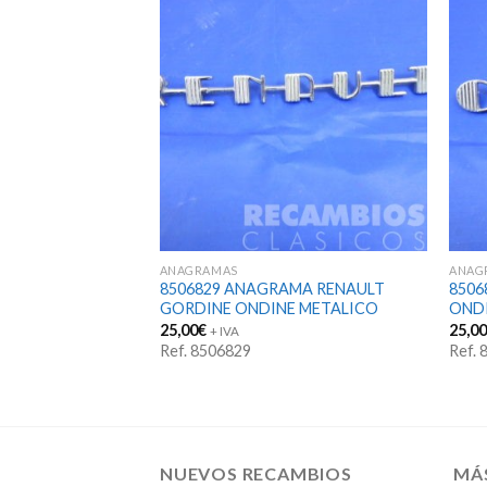
STENCIAS
ANAGRAMAS
ANAG
AGRAMA LOGO
8506829 ANAGRAMA RENAULT
850
GTI 16 VALVULAS
GORDINE ONDINE METALICO
OND
25,00
€
25,0
+ IVA
Ref. 8506829
Ref.
75H
NUEVOS RECAMBIOS
MÁ