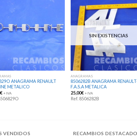
SIN EXISTENCIAS
RAMAS
ANAGRAMAS
6829O ANAGRAMA RENAULT
8506282B ANAGRAMA RENAULT
INE METALICO
F.A.S.A METALICA
0
€
25,00
€
+ IVA
+ IVA
 8506829O
Ref. 8506282B
S VENDIDOS
RECAMBIOS DESTACAD