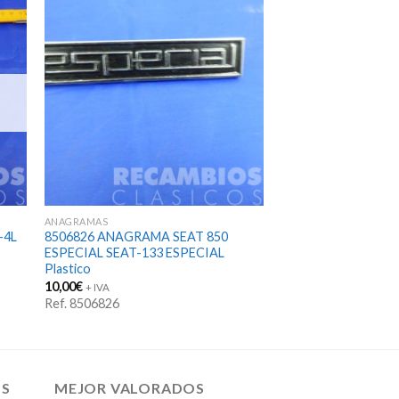
ANAGRAMAS
-4L
8506826 ANAGRAMA SEAT 850
ESPECIAL SEAT-133 ESPECIAL
Plastico
10,00
€
+ IVA
Ref. 8506826
OS
MEJOR VALORADOS