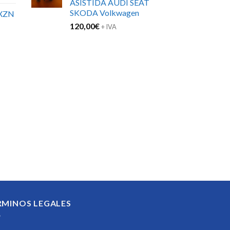
ASISTIDA AUDI SEAT
21,05€.
14,00€.
SKODA Volkwagen
XZN
120,00
€
+ IVA
RMINOS LEGALES