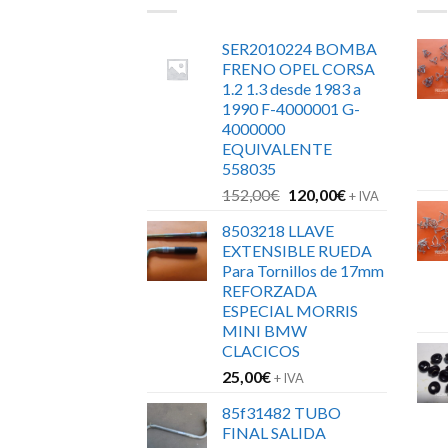
SER2010224 BOMBA
FRENO OPEL CORSA
1.2 1.3 desde 1983 a
1990 F-4000001 G-
4000000
EQUIVALENTE
558035
El
El
152,00
€
120,00
€
+ IVA
precio
precio
8503218 LLAVE
original
actual
EXTENSIBLE RUEDA
era:
es:
Para Tornillos de 17mm
152,00€.
120,00€.
REFORZADA
ESPECIAL MORRIS
MINI BMW
CLACICOS
25,00
€
+ IVA
85f31482 TUBO
FINAL SALIDA