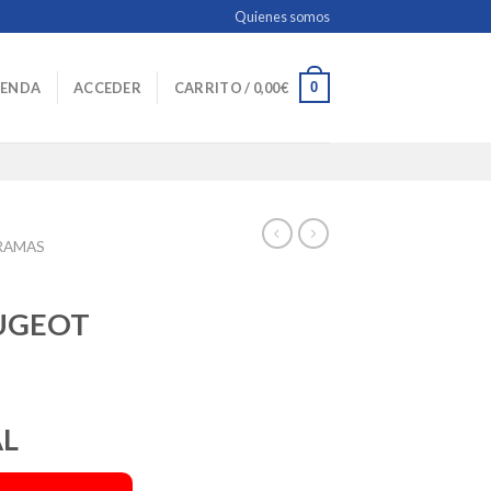
Quienes somos
0
IENDA
ACCEDER
CARRITO /
0,00
€
RAMAS
UGEOT
AL