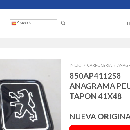
T
Spanish
INICIO
CARROCERIA
ANAG
/
/
850AP4112S8
ANAGRAMA PE
TAPON 41X48
NUEVA ORIGIN