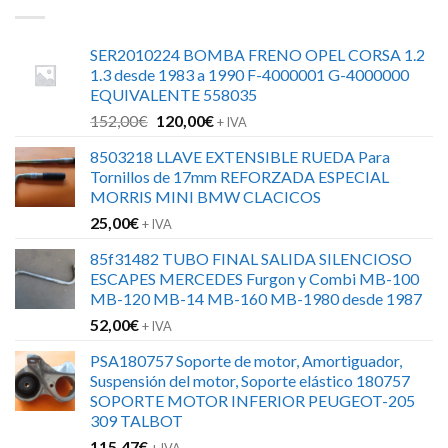
SER2010224 BOMBA FRENO OPEL CORSA 1.2
1.3 desde 1983 a 1990 F-4000001 G-4000000
EQUIVALENTE 558035
El
El
152,00
€
120,00
€
+ IVA
precio
precio
8503218 LLAVE EXTENSIBLE RUEDA Para
original
actual
Tornillos de 17mm REFORZADA ESPECIAL
era:
es:
MORRIS MINI BMW CLACICOS
152,00€.
120,00€.
25,00
€
+ IVA
85f31482 TUBO FINAL SALIDA SILENCIOSO
ESCAPES MERCEDES Furgon y Combi MB-100
MB-120 MB-14 MB-160 MB-1980 desde 1987
52,00
€
+ IVA
PSA180757 Soporte de motor, Amortiguador,
Suspensión del motor, Soporte elástico 180757
SOPORTE MOTOR INFERIOR PEUGEOT-205
309 TALBOT
115,47
€
+ IVA