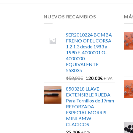
NUEVOS RECAMBIOS
MÁ
SER2010224 BOMBA
FRENO OPEL CORSA
1.2 1.3 desde 1983 a
1990 F-4000001 G-
4000000
EQUIVALENTE
558035
El
El
152,00
€
120,00
€
+ IVA
precio
precio
8503218 LLAVE
original
actual
EXTENSIBLE RUEDA
era:
es:
Para Tornillos de 17mm
152,00€.
120,00€.
REFORZADA
ESPECIAL MORRIS
MINI BMW
CLACICOS
25,00
€
+ IVA