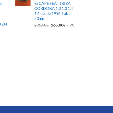
5
ESCAPE SEAT IBIZA
CORDOBA 1.0 1.3 1.4
1.6 desde 1996 Tubo
50mm
XZN
El
El
275,00
€
165,00
€
+ IVA
precio
precio
original
actual
era:
es:
275,00€.
165,00€.