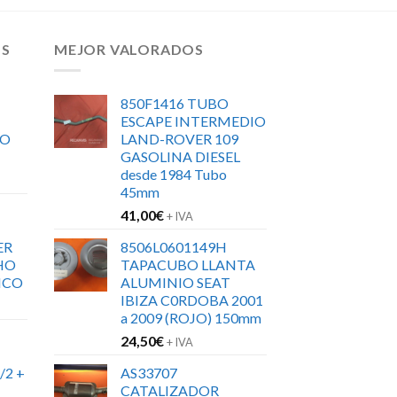
OS
MEJOR VALORADOS
850F1416 TUBO
ESCAPE INTERMEDIO
RO
LAND-ROVER 109
GASOLINA DIESEL
desde 1984 Tubo
45mm
41,00
€
+ IVA
ER
8506L0601149H
HO
TAPACUBO LLANTA
ICO
ALUMINIO SEAT
IBIZA C0RDOBA 2001
a 2009 (ROJO) 150mm
24,50
€
+ IVA
/2 +
AS33707
CATALIZADOR