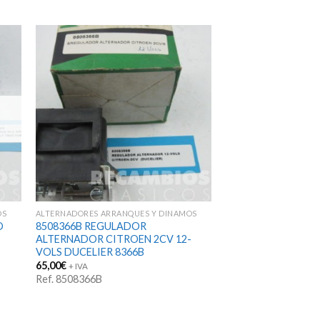
OS
ALTERNADORES ARRANQUES Y DINAMOS
O
8508366B REGULADOR
ALTERNADOR CITROEN 2CV 12-
5
VOLS DUCELIER 8366B
65,00
€
+ IVA
Ref. 8508366B