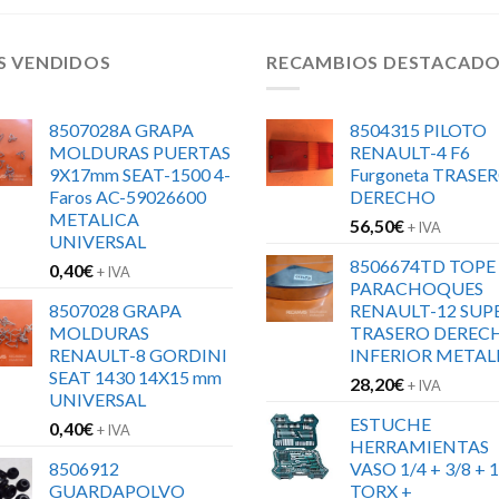
S VENDIDOS
RECAMBIOS DESTACAD
8507028A GRAPA
8504315 PILOTO
MOLDURAS PUERTAS
RENAULT-4 F6
9X17mm SEAT-1500 4-
Furgoneta TRASE
Faros AC-59026600
DERECHO
METALICA
56,50
€
+ IVA
UNIVERSAL
8506674TD TOPE
0,40
€
+ IVA
PARACHOQUES
8507028 GRAPA
RENAULT-12 SUP
MOLDURAS
TRASERO DEREC
RENAULT-8 GORDINI
INFERIOR METAL
SEAT 1430 14X15 mm
28,20
€
+ IVA
UNIVERSAL
ESTUCHE
0,40
€
+ IVA
HERRAMIENTAS
8506912
VASO 1/4 + 3/8 + 1
GUARDAPOLVO
TORX +