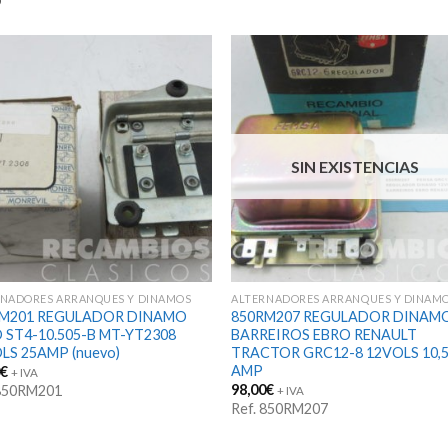
SIN EXISTENCIAS
RNADORES ARRANQUES Y DINAMOS
ALTERNADORES ARRANQUES Y DINAM
RM201 REGULADOR DINAMO
850RM207 REGULADOR DINAM
 ST4-10.505-B MT-YT2308
BARREIROS EBRO RENAULT
LS 25AMP (nuevo)
TRACTOR GRC12-8 12VOLS 10,
AMP
0
€
+ IVA
98,00
€
 850RM201
+ IVA
Ref. 850RM207