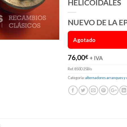
HELICOIDALES
NUEVO DE LA E
Agotado
76,00
€
+ IVA
Ref.
850D25Bis
Categoría:
alternadores arranques y
S