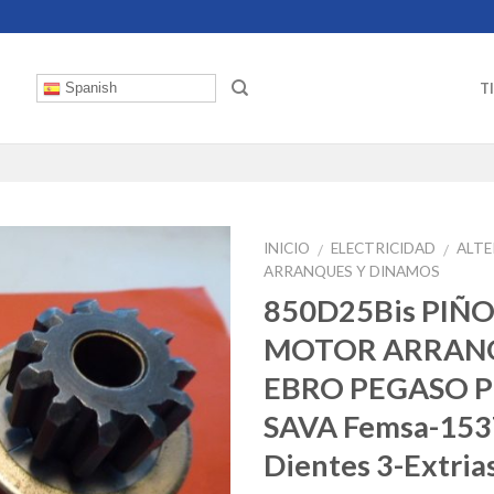
T
Spanish
INICIO
ELECTRICIDAD
ALT
/
/
ARRANQUES Y DINAMOS
850D25Bis PIÑO
MOTOR ARRAN
EBRO PEGASO P
SAVA Femsa-153
Dientes 3-Extria