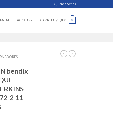
Quienes somos
0
IENDA
ACCEDER
CARRITO /
0,00
€
ERNADORES
N bendix
QUE
ERKINS
72-2 11-
s