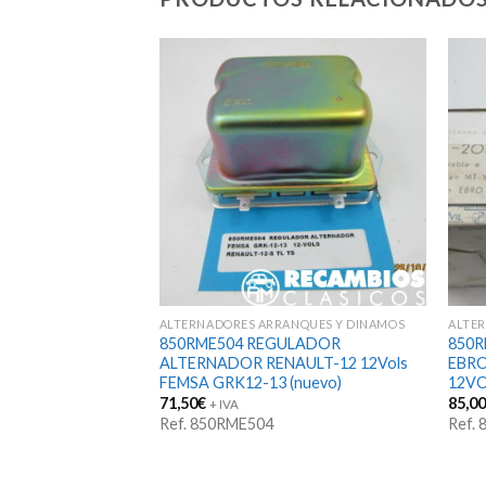
ANQUES Y DINAMOS
ALTERNADORES ARRANQUES Y DINAMOS
ALTE
LADOR DINAMO
850RME504 REGULADOR
850
2-4 12-VOLS
ALTERNADOR RENAULT-12 12Vols
EBRO
FEMSA GRK12-13 (nuevo)
12VO
71,50
€
85,0
+ IVA
Ref. 850RME504
Ref.