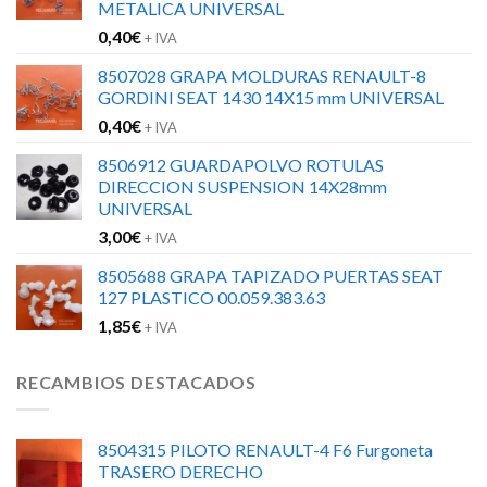
METALICA UNIVERSAL
0,40
€
+ IVA
8507028 GRAPA MOLDURAS RENAULT-8
GORDINI SEAT 1430 14X15 mm UNIVERSAL
0,40
€
+ IVA
8506912 GUARDAPOLVO ROTULAS
DIRECCION SUSPENSION 14X28mm
UNIVERSAL
3,00
€
+ IVA
8505688 GRAPA TAPIZADO PUERTAS SEAT
127 PLASTICO 00.059.383.63
1,85
€
+ IVA
RECAMBIOS DESTACADOS
8504315 PILOTO RENAULT-4 F6 Furgoneta
TRASERO DERECHO