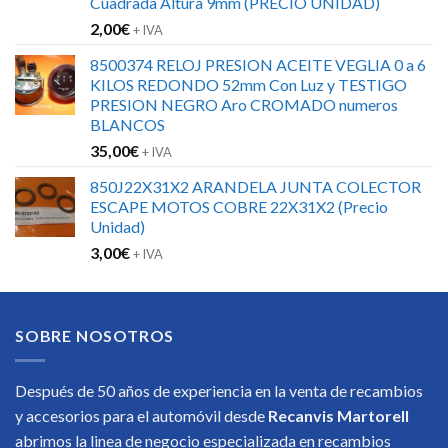
Cuadrada Altura 9mm (PRECIO UNIDAD)
2,00
€
+ IVA
8500374 RELOJ PRESION ACEITE VEGLIA 0 a 6
KILOS REDONDO 52mm Con Luz y TESTIGO
PRESION NEGRO Aro CROMADO numeros
BLANCOS
35,00
€
+ IVA
850J22X31X2 ARANDELA JUNTA COLECTOR
ESCAPE MOTOS COBRE 22X31X2 (Precio
Unidad)
3,00
€
+ IVA
SOBRE NOSOTROS
Después de 50 años de experiencia en la venta de recambios
y accesorios para el automóvil desde
Recanvis Martorell
abrimos la linea de negocio especializada en recambios