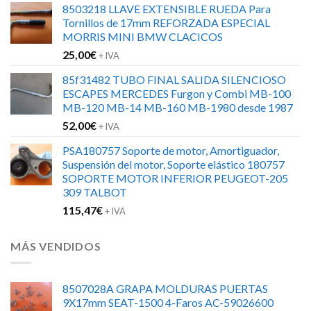
8503218 LLAVE EXTENSIBLE RUEDA Para
original
actual
Tornillos de 17mm REFORZADA ESPECIAL
era:
es:
MORRIS MINI BMW CLACICOS
152,00€.
120,00€.
25,00
€
+ IVA
85f31482 TUBO FINAL SALIDA SILENCIOSO
ESCAPES MERCEDES Furgon y Combi MB-100
MB-120 MB-14 MB-160 MB-1980 desde 1987
52,00
€
+ IVA
PSA180757 Soporte de motor, Amortiguador,
Suspensión del motor, Soporte elástico 180757
SOPORTE MOTOR INFERIOR PEUGEOT-205
309 TALBOT
115,47
€
+ IVA
MÁS VENDIDOS
8507028A GRAPA MOLDURAS PUERTAS
9X17mm SEAT-1500 4-Faros AC-59026600