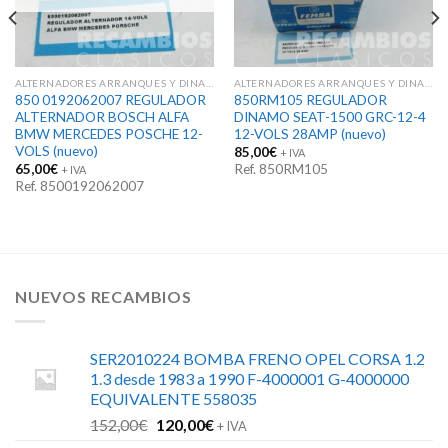
ALTERNADORES ARRANQUES Y DINAMOS
ALTERNADORES ARRANQUES Y DINAMOS
850 0192062007 REGULADOR
850RM105 REGULADOR
ALTERNADOR BOSCH ALFA
DINAMO SEAT-1500 GRC-12-4
BMW MERCEDES POSCHE 12-
12-VOLS 28AMP (nuevo)
VOLS (nuevo)
85,00
€
+ IVA
65,00
€
Ref. 850RM105
+ IVA
Ref. 8500192062007
NUEVOS RECAMBIOS
SER2010224 BOMBA FRENO OPEL CORSA 1.2
1.3 desde 1983 a 1990 F-4000001 G-4000000
EQUIVALENTE 558035
El
El
152,00
€
120,00
€
+ IVA
precio
precio