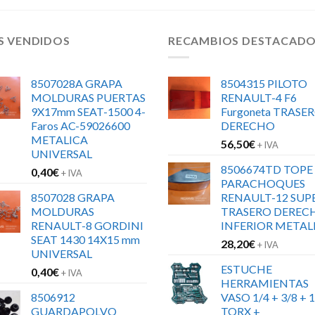
S VENDIDOS
RECAMBIOS DESTACAD
8507028A GRAPA
8504315 PILOTO
MOLDURAS PUERTAS
RENAULT-4 F6
9X17mm SEAT-1500 4-
Furgoneta TRASE
Faros AC-59026600
DERECHO
METALICA
56,50
€
+ IVA
UNIVERSAL
8506674TD TOPE
0,40
€
+ IVA
PARACHOQUES
8507028 GRAPA
RENAULT-12 SUP
MOLDURAS
TRASERO DEREC
RENAULT-8 GORDINI
INFERIOR METAL
SEAT 1430 14X15 mm
28,20
€
+ IVA
UNIVERSAL
ESTUCHE
0,40
€
+ IVA
HERRAMIENTAS
8506912
VASO 1/4 + 3/8 + 1
GUARDAPOLVO
TORX +