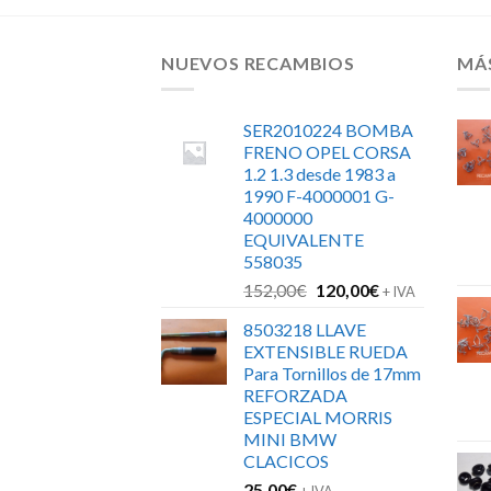
NUEVOS RECAMBIOS
MÁ
SER2010224 BOMBA
FRENO OPEL CORSA
1.2 1.3 desde 1983 a
1990 F-4000001 G-
4000000
EQUIVALENTE
558035
El
El
152,00
€
120,00
€
+ IVA
precio
precio
8503218 LLAVE
original
actual
EXTENSIBLE RUEDA
era:
es:
Para Tornillos de 17mm
152,00€.
120,00€.
REFORZADA
ESPECIAL MORRIS
MINI BMW
CLACICOS
25,00
€