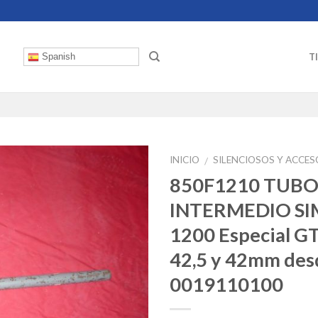
T
Spanish
INICIO
SILENCIOSOS Y ACCE
/
850F1210 TUBO
INTERMEDIO SI
1200 Especial GT
42,5 y 42mm des
0019110100