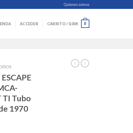
Quienes somos
0
IENDA
ACCEDER
CARRITO /
0,00
€
SORIOS
 ESCAPE
MCA-
 TI Tubo
de 1970