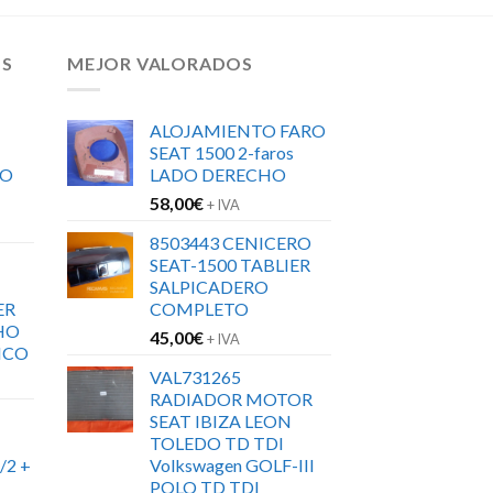
OS
MEJOR VALORADOS
ALOJAMIENTO FARO
SEAT 1500 2-faros
RO
LADO DERECHO
58,00
€
+ IVA
8503443 CENICERO
SEAT-1500 TABLIER
SALPICADERO
ER
COMPLETO
HO
45,00
€
+ IVA
ICO
VAL731265
RADIADOR MOTOR
SEAT IBIZA LEON
TOLEDO TD TDI
/2 +
Volkswagen GOLF-III
POLO TD TDI