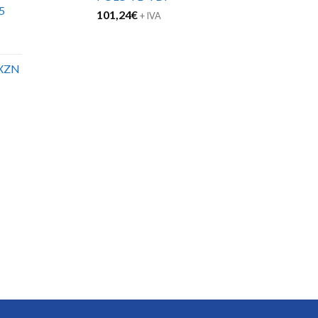
5
101,24
€
+ IVA
XZN