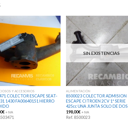
S
SIN EXISTENCIAS
CIOSOS Y ACCESORIOS
ALIMENTACIÓN
471 COLECTOR ESCAPE SEAT-
8500023 COLECTOR ADMISION
131 1430 FA00640151 HIERRO
ESCAPE CITROEN 2CV 1ª SERIE
DIDO
425cc UNA JUNTA SOLO DE DOS
00
€
198,00
€
+ IVA
+ IVA
 8503471
Ref. 8500023