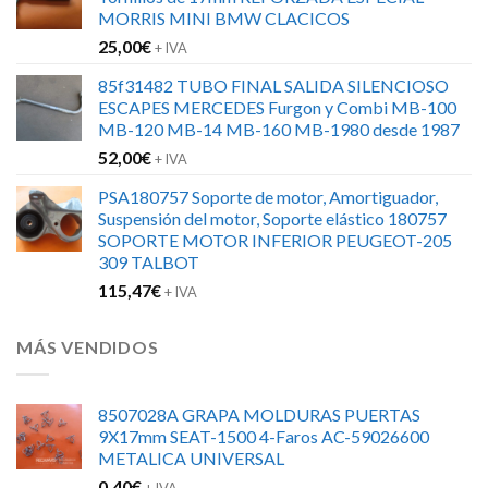
era:
es:
MORRIS MINI BMW CLACICOS
152,00€.
120,00€.
25,00
€
+ IVA
85f31482 TUBO FINAL SALIDA SILENCIOSO
ESCAPES MERCEDES Furgon y Combi MB-100
MB-120 MB-14 MB-160 MB-1980 desde 1987
52,00
€
+ IVA
PSA180757 Soporte de motor, Amortiguador,
Suspensión del motor, Soporte elástico 180757
SOPORTE MOTOR INFERIOR PEUGEOT-205
309 TALBOT
115,47
€
+ IVA
MÁS VENDIDOS
8507028A GRAPA MOLDURAS PUERTAS
9X17mm SEAT-1500 4-Faros AC-59026600
METALICA UNIVERSAL
0,40
€
+ IVA