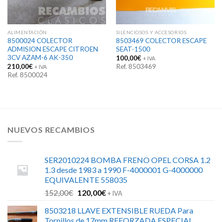
ALIMENTACIÓN
SILENCIOSOS Y ACCESORIOS
8500024 COLECTOR
8503469 COLECTOR ESCAPE
ADMISION ESCAPE CITROEN
SEAT-1500
3CV AZAM-6 AK-350
100,00
€
+ IVA
210,00
€
Ref. 8503469
+ IVA
Ref. 8500024
NUEVOS RECAMBIOS
SER2010224 BOMBA FRENO OPEL CORSA 1.2
1.3 desde 1983 a 1990 F-4000001 G-4000000
EQUIVALENTE 558035
El
El
152,00
€
120,00
€
+ IVA
precio
precio
8503218 LLAVE EXTENSIBLE RUEDA Para
original
actual
Tornillos de 17mm REFORZADA ESPECIAL