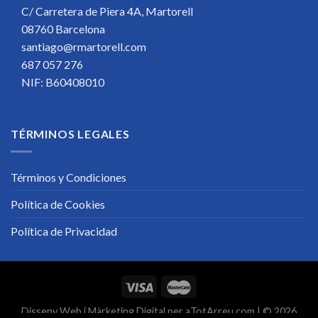
C/ Carretera de Piera 4A, Martorell
08760 Barcelona
santiago@rmartorell.com
687 057 276
NIF: B60408010
TÉRMINOS LEGALES
Términos y Condiciones
Política de Cookies
Política de Privacidad
Disseny Web
i
Màrketing Digital
per
aTotArreu.com
| © 2026