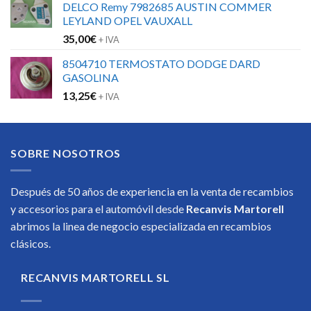
DELCO Remy 7982685 AUSTIN COMMER
LEYLAND OPEL VAUXALL
35,00
€
+ IVA
8504710 TERMOSTATO DODGE DARD
GASOLINA
13,25
€
+ IVA
SOBRE NOSOTROS
Después de 50 años de experiencia en la venta de recambios
y accesorios para el automóvil desde
Recanvis Martorell
abrimos la linea de negocio especializada en recambios
clásicos.
RECANVIS MARTORELL SL