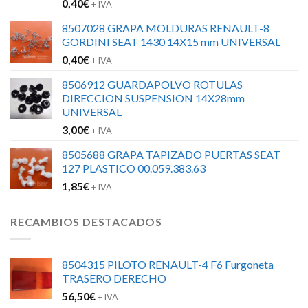
0,40
€
+ IVA
8507028 GRAPA MOLDURAS RENAULT-8
GORDINI SEAT 1430 14X15 mm UNIVERSAL
0,40
€
+ IVA
8506912 GUARDAPOLVO ROTULAS
DIRECCION SUSPENSION 14X28mm
UNIVERSAL
3,00
€
+ IVA
8505688 GRAPA TAPIZADO PUERTAS SEAT
127 PLASTICO 00.059.383.63
1,85
€
+ IVA
RECAMBIOS DESTACADOS
8504315 PILOTO RENAULT-4 F6 Furgoneta
TRASERO DERECHO
56,50
€
+ IVA