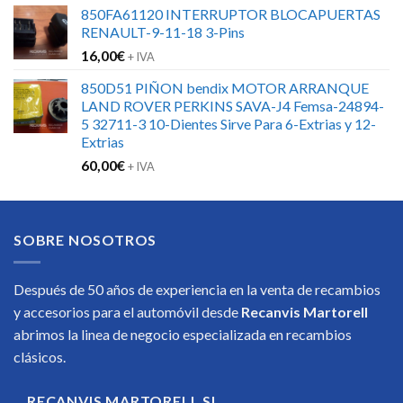
850FA61120 INTERRUPTOR BLOCAPUERTAS
RENAULT-9-11-18 3-Pins
16,00
€
+ IVA
850D51 PIÑON bendix MOTOR ARRANQUE
LAND ROVER PERKINS SAVA-J4 Femsa-24894-
5 32711-3 10-Dientes Sirve Para 6-Extrias y 12-
Extrias
60,00
€
+ IVA
SOBRE NOSOTROS
Después de 50 años de experiencia en la venta de recambios
y accesorios para el automóvil desde
Recanvis Martorell
abrimos la linea de negocio especializada en recambios
clásicos.
RECANVIS MARTORELL SL