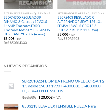
ALTERNADORES ARRANQUES Y DINAMOS
ALTERNADORES ARRANQUES Y DINAMOS
850RM300 REGULADOR
850RE403 REGULADOR
DINAMO 2-Cuerpos 12VOLS
ALTERNADOR SEAT-124 131
14AMP Tractores EBRO
FEMSA 13VOLS GRO12-3
Tractores MASSEY FERGUSON
RHF12-7 RFH12-11 nuevo)
HURICANE YD2007 (nuevo)
58,00
€
+ IVA
85,00
€
Ref. 850RE403
+ IVA
Ref. 850RM300
NUEVOS RECAMBIOS
SER2010224 BOMBA FRENO OPEL CORSA 1.2
1.3 desde 1983 a 1990 F-4000001 G-4000000
EQUIVALENTE 558035
El
El
152,00
€
120,00
€
+ IVA
precio
precio
8503218 LLAVE EXTENSIBLE RUEDA Para
original
actual