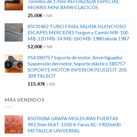
Tornillos de 17mm REFORZADA ESPECIAL
era:
es:
MORRIS MINI BMW CLACICOS
152,00€.
120,00€.
25,00
€
+ IVA
85f31482 TUBO FINAL SALIDA SILENCIOSO
ESCAPES MERCEDES Furgon y Combi MB-100
MB-120 MB-14 MB-160 MB-1980 desde 1987
52,00
€
+ IVA
PSA180757 Soporte de motor, Amortiguador,
Suspensión del motor, Soporte elástico 180757
SOPORTE MOTOR INFERIOR PEUGEOT-205
309 TALBOT
115,47
€
+ IVA
MÁS VENDIDOS
8507028A GRAPA MOLDURAS PUERTAS
9X17mm SEAT-1500 4-Faros AC-59026600
METALICA UNIVERSAL