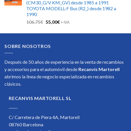
(CM30_G/V KM_GV) desde 1985 a 1991
TOYOTA MODELL-F Bus (R2_) desde 1982 a
1990
El
El
106,75
€
55,00
€
+ IVA
precio
precio
original
actual
era:
es:
SOBRE NOSOTROS
106,75€.
55,00€.
Después de 50 años de experiencia en la venta de recambios
y accesorios para el automóvil desde
Recanvis Martorell
abrimos la linea de negocio especializada en recambios
clásicos.
RECANVIS MARTORELL SL
C/ Carretera de Piera 4A, Martorell
08760 Barcelona