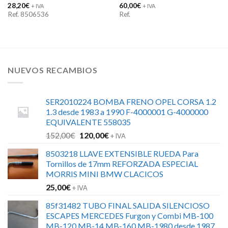
28,20
€
60,00
€
+ IVA
+ IVA
Ref. 8506536
Ref.
NUEVOS RECAMBIOS
SER2010224 BOMBA FRENO OPEL CORSA 1.2
1.3 desde 1983 a 1990 F-4000001 G-4000000
EQUIVALENTE 558035
El
El
152,00
€
120,00
€
+ IVA
precio
precio
8503218 LLAVE EXTENSIBLE RUEDA Para
original
actual
Tornillos de 17mm REFORZADA ESPECIAL
era:
es:
MORRIS MINI BMW CLACICOS
152,00€.
120,00€.
25,00
€
+ IVA
85f31482 TUBO FINAL SALIDA SILENCIOSO
ESCAPES MERCEDES Furgon y Combi MB-100
MB-120 MB-14 MB-160 MB-1980 desde 1987