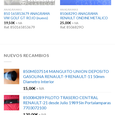
ANAGRAMAS
ANAGRAMAS
850 165853679 ANAGRAMA
8506829O ANAGRAMA
VW GOLF GT ROJO (nuevo)
RENAULT ONDINE METALICO
19,50
€
25,00
€
+ IVA
+ IVA
Ref. 850165853679
Ref. 8506829O
NUEVOS RECAMBIOS
850ME07514 MANGUITO UNION DEPOSITO
GASOLINA RENAULT-9 RENAULT-11 50mm
Diametro Interior
15,00
€
+ IVA
850084289 PILOTO TRASERO CENTRAL
RENAULT-21 desde Julio 1989 Sin Portalamparas
7703072100
120,00
€
+ IVA