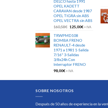
DELCO hasta 1991
OPEL KADETT
CARAVAN desde 1987
OPEL TIGRA sin ABS
OPEL VECTRA sin ABS
El
El
160,58
€
125,00
€
+ IVA
precio
precio
TRWPMD108
original
actual
BOMBA FRENO
era:
es:
RENAULT-4 desde
160,58€.
125,00€.
1971 a 1981 1-Salida
7/16" 3-Salidas
3/8x24h Con
Interruptor FRENO
98,00
€
+ IVA
SOBRE NOSOTROS
Después de 50 años de experiencia en la ven