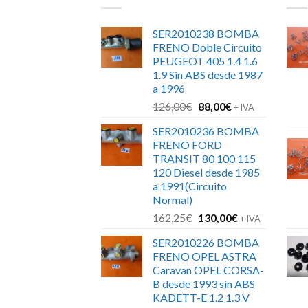
SER2010238 BOMBA
FRENO Doble Circuito
PEUGEOT 405 1.4 1.6
1.9 Sin ABS desde 1987
a 1996
El
El
126,00
€
88,00
€
+ IVA
precio
precio
SER2010236 BOMBA
original
actual
FRENO FORD
era:
es:
TRANSIT 80 100 115
126,00€.
88,00€.
120 Diesel desde 1985
a 1991(Circuito
Normal)
El
El
162,25
€
130,00
€
+ IVA
precio
precio
SER2010226 BOMBA
original
actual
FRENO OPEL ASTRA
era:
es:
Caravan OPEL CORSA-
162,25€.
130,00€.
B desde 1993 sin ABS
KADETT-E 1.2 1.3 V