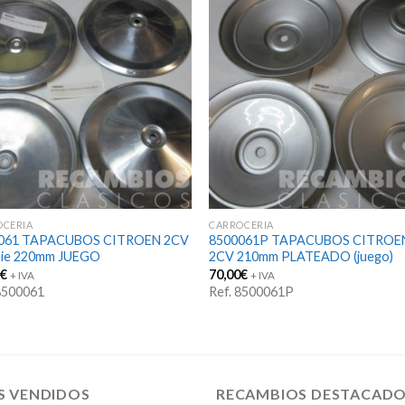
OCERIA
CARROCERIA
061 TAPACUBOS CITROEN 2CV
8500061P TAPACUBOS CITROE
rie 220mm JUEGO
2CV 210mm PLATEADO (juego)
5
€
70,00
€
+ IVA
+ IVA
 8500061
Ref. 8500061P
S VENDIDOS
RECAMBIOS DESTACAD