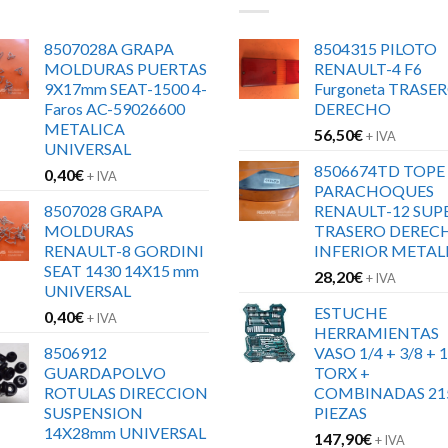
8507028A GRAPA
8504315 PILOTO
MOLDURAS PUERTAS
RENAULT-4 F6
9X17mm SEAT-1500 4-
Furgoneta TRASE
Faros AC-59026600
DERECHO
METALICA
56,50
€
+ IVA
UNIVERSAL
8506674TD TOPE
0,40
€
+ IVA
PARACHOQUES
8507028 GRAPA
RENAULT-12 SUP
MOLDURAS
TRASERO DEREC
RENAULT-8 GORDINI
INFERIOR METAL
SEAT 1430 14X15 mm
28,20
€
+ IVA
UNIVERSAL
ESTUCHE
0,40
€
+ IVA
HERRAMIENTAS
8506912
VASO 1/4 + 3/8 + 1
GUARDAPOLVO
TORX +
ROTULAS DIRECCION
COMBINADAS 21
SUSPENSION
PIEZAS
14X28mm UNIVERSAL
147,90
€
+ IVA