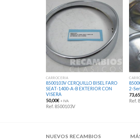
STENCIAS
CARROCERIA
CARR
LO FARO SEAT-
8500103V CERQUILLO BISEL FARO
8500
PE
SEAT-1400-A-B EXTERIOR CON
2-Se
VISERA
73,6
50,00
€
Ref.
+ IVA
Ref. 8500103V
NUEVOS RECAMBIOS
MÁ