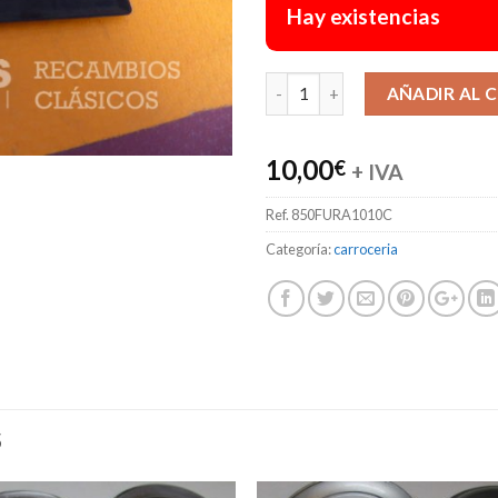
Hay existencias
AÑADIR AL 
10,00
€
+ IVA
Ref.
850FURA1010C
Categoría:
carroceria
S