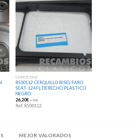
CARROCERIA
N
8500112 CERQUILLO BISEL FARO
SEAT-124 FL DERECHO PLASTICO
NEGRO
26,20
€
+ IVA
Ref. 8500112
OS
MEJOR VALORADOS