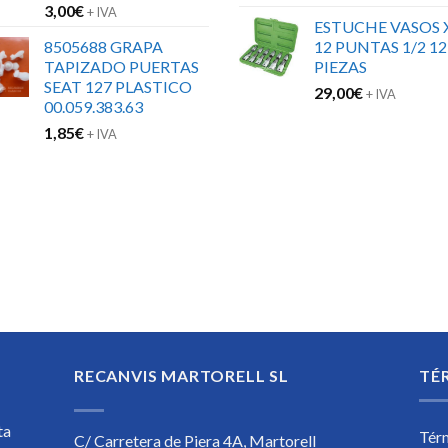
3,00
€
+ IVA
ESTUCHE VASOS 
8505688 GRAPA
12 PUNTAS 1/2 12
TAPIZADO PUERTAS
PIEZAS
SEAT 127 PLASTICO
29,00
€
+ IVA
00.059.383.63
1,85
€
+ IVA
RECANVIS MARTORELL SL
TÉ
ta
Tér
C/ Carretera de Piera 4A, Martorell