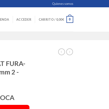
Quienes somos
0
IENDA
ACCEDER
CARRITO /
0,00
€
T FURA-
mm 2 -
POCA