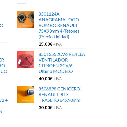
8501124A
ANAGRAMA LOGO
RO
ROMBO RENAULT
75X93mm 4-Tetones
(Precio Unidad)
25,00
€
+ IVA
85013552CV6 REJILLA
ER
VENTILADOR
HO
CITROEN 2CV/6
ICO
Ultimo MODELO
40,00
€
+ IVA
8506898 CENICERO
RENAULT-8TS
/2 +
TRASERO 64X90mm
30,00
€
+ IVA
5