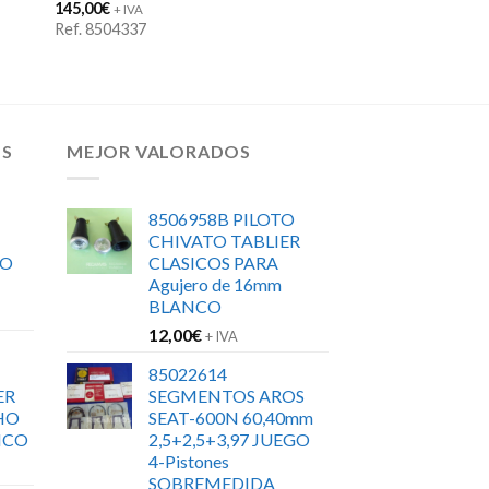
145,00
€
+ IVA
Ref. 8504337
OS
MEJOR VALORADOS
8506958B PILOTO
CHIVATO TABLIER
RO
CLASICOS PARA
Agujero de 16mm
BLANCO
12,00
€
+ IVA
85022614
ER
SEGMENTOS AROS
HO
SEAT-600N 60,40mm
ICO
2,5+2,5+3,97 JUEGO
4-Pistones
SOBREMEDIDA