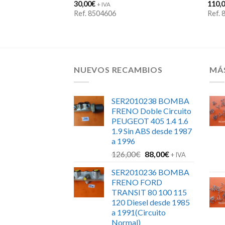
30,00
€
110,
+ IVA
Ref. 8504606
Ref.
NUEVOS RECAMBIOS
MÁ
SER2010238 BOMBA
FRENO Doble Circuito
PEUGEOT 405 1.4 1.6
1.9 Sin ABS desde 1987
a 1996
El
El
126,00
€
88,00
€
+ IVA
precio
precio
SER2010236 BOMBA
original
actual
FRENO FORD
era:
es:
TRANSIT 80 100 115
126,00€.
88,00€.
120 Diesel desde 1985
a 1991(Circuito
Normal)