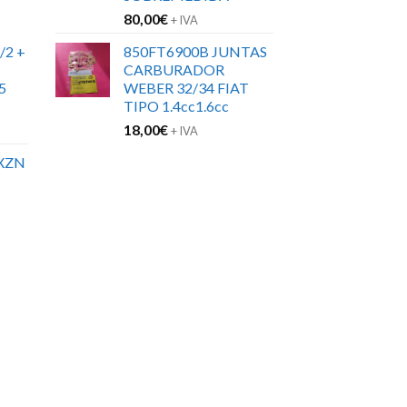
80,00
€
+ IVA
/2 +
850FT6900B JUNTAS
CARBURADOR
5
WEBER 32/34 FIAT
TIPO 1.4cc1.6cc
18,00
€
+ IVA
XZN