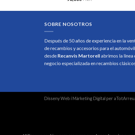
SOBRE NOSOTROS
Después de 50 años de experiencia en la ven
de recambios y accesorios para el automóvi
desde
Recanvis Martorell
abrimos la linea
negocio especializada en recambios clásic
Disseny Web
i
Màrketing Digital
per
aTotArreu