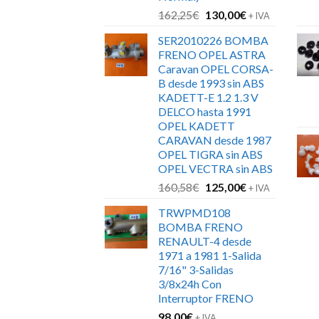
El
El
162,25
€
130,00
€
+ IVA
precio
precio
SER2010226 BOMBA
original
actual
FRENO OPEL ASTRA
era:
es:
Caravan OPEL CORSA-
162,25€.
130,00€.
B desde 1993 sin ABS
KADETT-E 1.2 1.3 V
DELCO hasta 1991
OPEL KADETT
CARAVAN desde 1987
OPEL TIGRA sin ABS
OPEL VECTRA sin ABS
El
El
160,58
€
125,00
€
+ IVA
precio
precio
TRWPMD108
original
actual
BOMBA FRENO
era:
es:
RENAULT-4 desde
160,58€.
125,00€.
1971 a 1981 1-Salida
7/16" 3-Salidas
3/8x24h Con
Interruptor FRENO
98,00
€
+ IVA