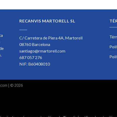
RECANVIS MARTORELL SL
TÉ
ta
Tér
C/ Carretera de Piera 4A, Martorell
l
08760 Barcelona
Polí
 de
santiago@rmartorell.com
os.
Polí
687 057 276
NIF: B60408010
.com
| © 2026