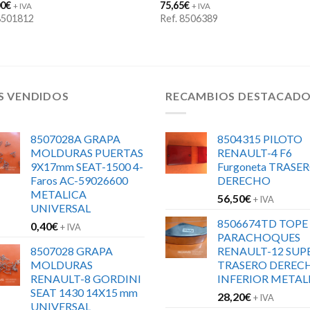
00
€
75,65
€
+ IVA
+ IVA
 8501812
Ref. 8506389
S VENDIDOS
RECAMBIOS DESTACAD
8507028A GRAPA
8504315 PILOTO
MOLDURAS PUERTAS
RENAULT-4 F6
9X17mm SEAT-1500 4-
Furgoneta TRASE
Faros AC-59026600
DERECHO
METALICA
56,50
€
+ IVA
UNIVERSAL
8506674TD TOPE
0,40
€
+ IVA
PARACHOQUES
8507028 GRAPA
RENAULT-12 SUP
MOLDURAS
TRASERO DEREC
RENAULT-8 GORDINI
INFERIOR METAL
SEAT 1430 14X15 mm
28,20
€
+ IVA
UNIVERSAL