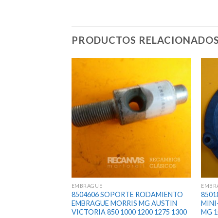
PRODUCTOS RELACIONADO
EMBRAGUE
EMBR
AGUE CITROEN
8504606 SOPORTE RODAMIENTO
8501
HARI VISA CON
EMBRAGUE MORRIS MG AUSTIN
MINI
mm
VICTORIA 850 1000 1200 1275 1300
MG 1