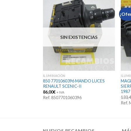
¡Ofe
SIN EXISTENCIAS
ILUMINACIÓN
ILUM
ICA FARO FORD
850 7701060396 MANDO LUCES
MAGL
UIERDA desde
RENAULT SCENIC-II
SIER
(carello)
1987
86,00
€
+ IVA
133,
Ref. 8507701060396
 IVA
recio
Ref.
ctual
s:
31,85€.
NUEVOS RECAMBIOS
MÁ