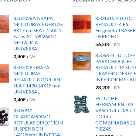
8507028A GRAPA
8504315 PILOTO
MOLDURAS PUERTAS
RENAULT-4 F6
9X17mm SEAT-1500 4-
Furgoneta TRASE
Faros AC-59026600
DERECHO
METALICA
56,50
€
+ IVA
UNIVERSAL
8506674TD TOPE
0,40
€
+ IVA
PARACHOQUES
8507028 GRAPA
RENAULT-12 SUP
MOLDURAS
TRASERO DEREC
RENAULT-8 GORDINI
INFERIOR METAL
SEAT 1430 14X15 mm
28,20
€
+ IVA
UNIVERSAL
ESTUCHE
0,40
€
+ IVA
HERRAMIENTAS
8506912
VASO 1/4 + 3/8 + 1
GUARDAPOLVO
TORX +
ROTULAS DIRECCION
COMBINADAS 21
SUSPENSION
PIEZAS
14X28mm UNIVERSAL