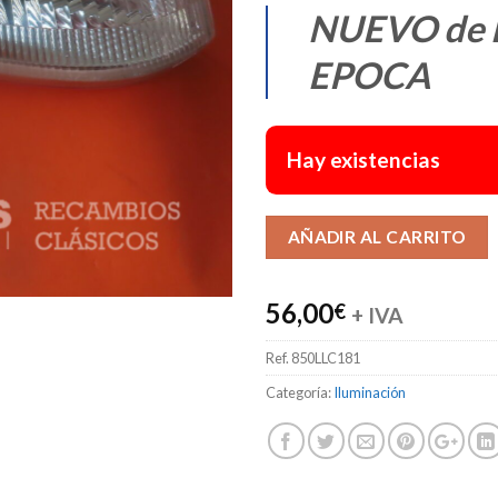
NUEVO de 
EPOCA
Hay existencias
AÑADIR AL CARRITO
56,00
€
+ IVA
Ref.
850LLC181
Categoría:
Iluminación