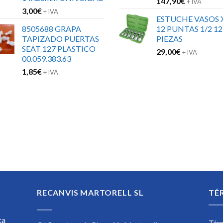
147,90
€
+ IVA
3,00
€
+ IVA
ESTUCHE VASOS 
8505688 GRAPA
12 PUNTAS 1/2 12
TAPIZADO PUERTAS
PIEZAS
SEAT 127 PLASTICO
29,00
€
+ IVA
00.059.383.63
1,85
€
+ IVA
RECANVIS MARTORELL SL
TÉ
ta
Tér