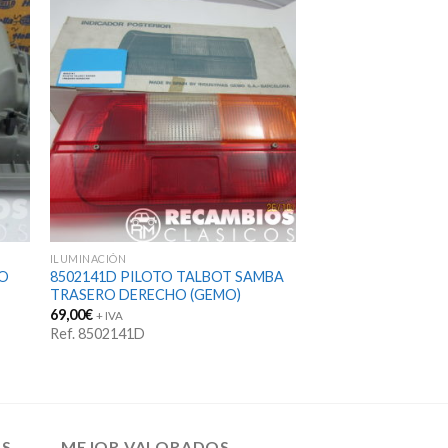
ILUMINACIÓN
RO
8502141D PILOTO TALBOT SAMBA
TRASERO DERECHO (GEMO)
69,00
€
+ IVA
Ref. 8502141D
OS
MEJOR VALORADOS