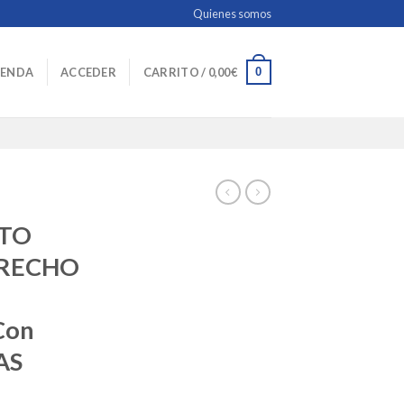
Quienes somos
0
IENDA
ACCEDER
CARRITO /
0,00
€
OTO
ERECHO
Con
AS