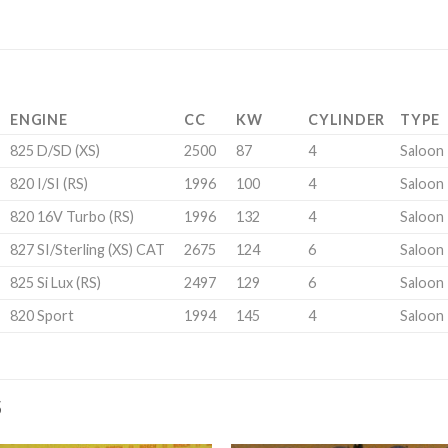
ENGINE
CC
KW
CYLINDER
TYPE
825 D/SD (XS)
2500
87
4
Saloon
820 I/SI (RS)
1996
100
4
Saloon
820 16V Turbo (RS)
1996
132
4
Saloon
827 SI/Sterling (XS) CAT
2675
124
6
Saloon
825 Si Lux (RS)
2497
129
6
Saloon
820 Sport
1994
145
4
Saloon
S