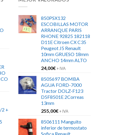
850PSX132
ESCOBILLAS MOTOR
RO
ARRANQUE PARIS
RHONE 92825 182118
D11E Citroen CX C35
Peugeot J5 Renault
10mm GRUESO 18mm
ANCHO 14mm ALTO
ER
24,00
€
+ IVA
HO
ICO
8505697 BOMBA
AGUA FORD-7000
Tractor DOLZ-F123
D5F8501E 2Correas
13mm
/2 +
255,00
€
+ IVA
5
8506111 Manguito
inferior de termostato
Sofica Renault