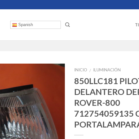
T
Spanish
INICIO
ILUMINACIÓN
/
850LLC181 PIL
DELANTERO D
ROVER-800
‎712754059135 
PORTALAMPAR