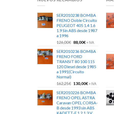
SER2010238 BOMBA
FRENO Doble Circuito
PEUGEOT 405 1.4 1.6
1.9 Sin ABS desde 1987
a 1996
El
El
126,00
€
88,00
€
+ IVA
precio
precio
SER2010236 BOMBA
original
actual
FRENO FORD
era:
es:
TRANSIT 80 100 115
126,00€.
88,00€.
120 Diesel desde 1985
a 1991(Circuito
Normal)
El
El
162,25
€
130,00
€
+ IVA
precio
precio
SER2010226 BOMBA
original
actual
FRENO OPEL ASTRA
era:
es:
Caravan OPEL CORSA-
162,25€.
130,00€.
B desde 1993 sin ABS
KADETT-E 1.2 1.3 V