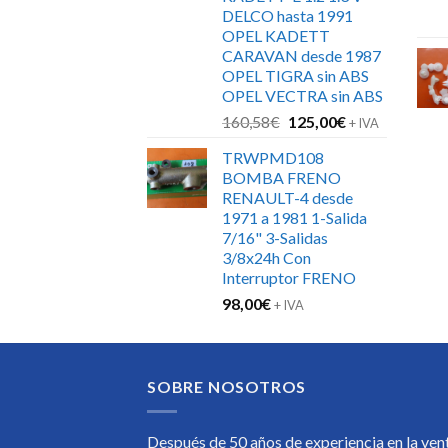
DELCO hasta 1991
OPEL KADETT
CARAVAN desde 1987
OPEL TIGRA sin ABS
OPEL VECTRA sin ABS
El
El
160,58
€
125,00
€
+ IVA
precio
precio
TRWPMD108
original
actual
BOMBA FRENO
era:
es:
RENAULT-4 desde
160,58€.
125,00€.
1971 a 1981 1-Salida
7/16" 3-Salidas
3/8x24h Con
Interruptor FRENO
98,00
€
+ IVA
SOBRE NOSOTROS
Después de 50 años de experiencia en la ven