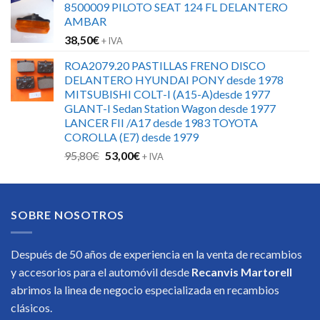
8500009 PILOTO SEAT 124 FL DELANTERO
AMBAR
38,50
€
+ IVA
ROA2079.20 PASTILLAS FRENO DISCO
DELANTERO HYUNDAI PONY desde 1978
MITSUBISHI COLT-I (A15-A)desde 1977
GLANT-I Sedan Station Wagon desde 1977
LANCER FII /A17 desde 1983 TOYOTA
COROLLA (E7) desde 1979
El
El
95,80
€
53,00
€
+ IVA
precio
precio
original
actual
era:
es:
SOBRE NOSOTROS
95,80€.
53,00€.
Después de 50 años de experiencia en la venta de recambios
y accesorios para el automóvil desde
Recanvis Martorell
abrimos la linea de negocio especializada en recambios
clásicos.