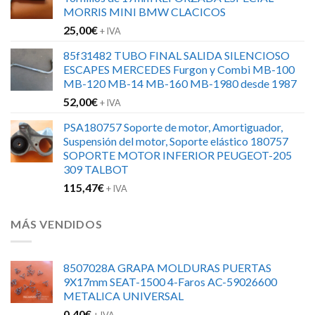
era:
es:
MORRIS MINI BMW CLACICOS
152,00€.
120,00€.
25,00
€
+ IVA
85f31482 TUBO FINAL SALIDA SILENCIOSO
ESCAPES MERCEDES Furgon y Combi MB-100
MB-120 MB-14 MB-160 MB-1980 desde 1987
52,00
€
+ IVA
PSA180757 Soporte de motor, Amortiguador,
Suspensión del motor, Soporte elástico 180757
SOPORTE MOTOR INFERIOR PEUGEOT-205
309 TALBOT
115,47
€
+ IVA
MÁS VENDIDOS
8507028A GRAPA MOLDURAS PUERTAS
9X17mm SEAT-1500 4-Faros AC-59026600
METALICA UNIVERSAL
0,40
€
+ IVA