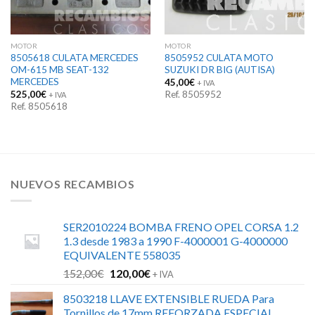
MOTOR
MOTOR
8505618 CULATA MERCEDES
8505952 CULATA MOTO
OM-615 MB SEAT-132
SUZUKI DR BIG (AUTISA)
MERCEDES
45,00
€
+ IVA
525,00
€
Ref. 8505952
+ IVA
Ref. 8505618
NUEVOS RECAMBIOS
SER2010224 BOMBA FRENO OPEL CORSA 1.2
1.3 desde 1983 a 1990 F-4000001 G-4000000
EQUIVALENTE 558035
El
El
152,00
€
120,00
€
+ IVA
precio
precio
8503218 LLAVE EXTENSIBLE RUEDA Para
original
actual
Tornillos de 17mm REFORZADA ESPECIAL