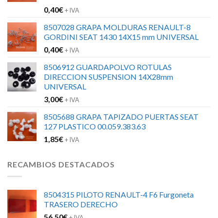
0,40
€
+ IVA
8507028 GRAPA MOLDURAS RENAULT-8
GORDINI SEAT 1430 14X15 mm UNIVERSAL
0,40
€
+ IVA
8506912 GUARDAPOLVO ROTULAS
DIRECCION SUSPENSION 14X28mm
UNIVERSAL
3,00
€
+ IVA
8505688 GRAPA TAPIZADO PUERTAS SEAT
127 PLASTICO 00.059.383.63
1,85
€
+ IVA
RECAMBIOS DESTACADOS
8504315 PILOTO RENAULT-4 F6 Furgoneta
TRASERO DERECHO
56,50
€
+ IVA