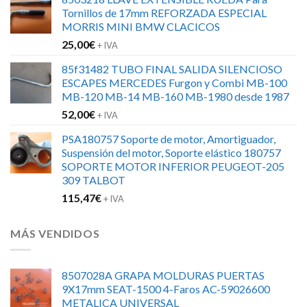
original
actual
Tornillos de 17mm REFORZADA ESPECIAL
era:
es:
MORRIS MINI BMW CLACICOS
152,00€.
120,00€.
25,00
€
+ IVA
85f31482 TUBO FINAL SALIDA SILENCIOSO
ESCAPES MERCEDES Furgon y Combi MB-100
MB-120 MB-14 MB-160 MB-1980 desde 1987
52,00
€
+ IVA
PSA180757 Soporte de motor, Amortiguador,
Suspensión del motor, Soporte elástico 180757
SOPORTE MOTOR INFERIOR PEUGEOT-205
309 TALBOT
115,47
€
+ IVA
MÁS VENDIDOS
8507028A GRAPA MOLDURAS PUERTAS
9X17mm SEAT-1500 4-Faros AC-59026600
METALICA UNIVERSAL