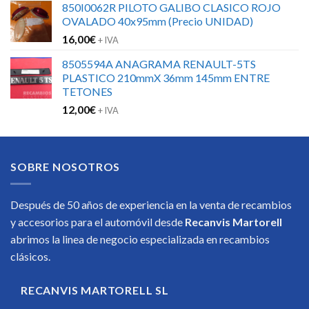
850I0062R PILOTO GALIBO CLASICO ROJO
OVALADO 40x95mm (Precio UNIDAD)
16,00
€
+ IVA
8505594A ANAGRAMA RENAULT-5TS
PLASTICO 210mmX 36mm 145mm ENTRE
TETONES
12,00
€
+ IVA
SOBRE NOSOTROS
Después de 50 años de experiencia en la venta de recambios
y accesorios para el automóvil desde
Recanvis Martorell
abrimos la linea de negocio especializada en recambios
clásicos.
RECANVIS MARTORELL SL