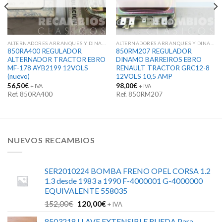
ALTERNADORES ARRANQUES Y DINAMOS
ALTERNADORES ARRANQUES Y DINAMOS
850RA400 REGULADOR
850RM207 REGULADOR
ALTERNADOR TRACTOR EBRO
DINAMO BARREIROS EBRO
MF-178 AYB2199 12VOLS
RENAULT TRACTOR GRC12-8
(nuevo)
12VOLS 10,5 AMP
56,50
€
98,00
€
+ IVA
+ IVA
Ref. 850RA400
Ref. 850RM207
NUEVOS RECAMBIOS
SER2010224 BOMBA FRENO OPEL CORSA 1.2
1.3 desde 1983 a 1990 F-4000001 G-4000000
EQUIVALENTE 558035
El
El
152,00
€
120,00
€
+ IVA
precio
precio
8503218 LLAVE EXTENSIBLE RUEDA Para