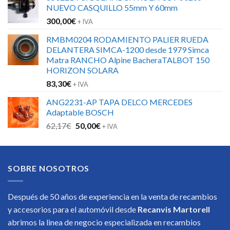
NUEVO CASQUILLO 55mm Y 60mm
300,00
€
+ IVA
RMBM0204 RODAMIENTO PALIER RUEDA
DELANTERA SIMCA-1200 desde 1979 Simca
Matra RANCHO Alpine BacheraTALBOT 150
HORIZON SOLARA
83,30
€
+ IVA
ANG2231-AP TAPA DELCO MERCEDES
Adaptable BOSCH
El
El
62,17
€
50,00
€
+ IVA
precio
precio
original
actual
era:
es:
SOBRE NOSOTROS
62,17€.
50,00€.
Después de 50 años de experiencia en la venta de recambios
y accesorios para el automóvil desde
Recanvis Martorell
abrimos la linea de negocio especializada en recambios