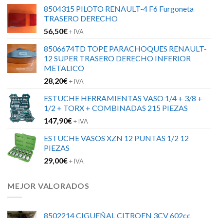
8504315 PILOTO RENAULT-4 F6 Furgoneta
TRASERO DERECHO
56,50
€
+ IVA
8506674TD TOPE PARACHOQUES RENAULT-
12 SUPER TRASERO DERECHO INFERIOR
METALICO
28,20
€
+ IVA
ESTUCHE HERRAMIENTAS VASO 1/4 + 3/8 +
1/2 + TORX + COMBINADAS 215 PIEZAS
147,90
€
+ IVA
ESTUCHE VASOS XZN 12 PUNTAS 1/2 12
PIEZAS
29,00
€
+ IVA
MEJOR VALORADOS
8502214 CIGUEÑAL CITROEN 3CV 602cc