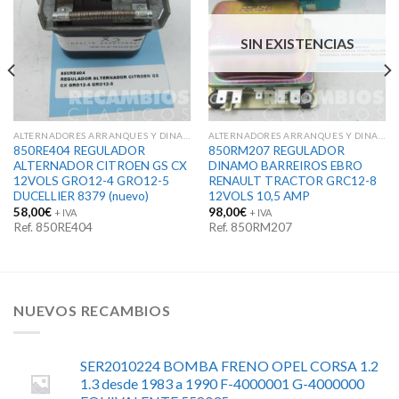
SIN EXISTENCIAS
ALTERNADORES ARRANQUES Y DINAMOS
ALTERNADORES ARRANQUES Y DINAMOS
850RE404 REGULADOR
850RM207 REGULADOR
ALTERNADOR CITROEN GS CX
DINAMO BARREIROS EBRO
12VOLS GRO12-4 GRO12-5
RENAULT TRACTOR GRC12-8
DUCELLIER 8379 (nuevo)
12VOLS 10,5 AMP
58,00
€
98,00
€
+ IVA
+ IVA
Ref. 850RE404
Ref. 850RM207
NUEVOS RECAMBIOS
SER2010224 BOMBA FRENO OPEL CORSA 1.2
1.3 desde 1983 a 1990 F-4000001 G-4000000