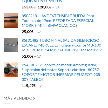
EQUIVALENTE 558035
El
El
152,00
€
120,00
€
+ IVA
precio
precio
8503218 LLAVE EXTENSIBLE RUEDA Para
original
actual
Tornillos de 17mm REFORZADA ESPECIAL
era:
es:
MORRIS MINI BMW CLACICOS
152,00€.
120,00€.
25,00
€
+ IVA
85f31482 TUBO FINAL SALIDA SILENCIOSO
ESCAPES MERCEDES Furgon y Combi MB-100
MB-120 MB-14 MB-160 MB-1980 desde 1987
52,00
€
+ IVA
PSA180757 Soporte de motor, Amortiguador,
Suspensión del motor, Soporte elástico 180757
SOPORTE MOTOR INFERIOR PEUGEOT-205
309 TALBOT
115,47
€
+ IVA
MÁS VENDIDOS