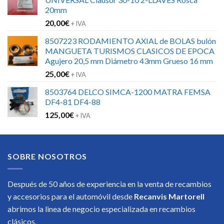
20mm
20,00
€
+ IVA
8507223 RODAMIENTO AXIAL de BOLAS bulón
MANGUETA TURISMOS CLASICOS DE EPOCA
Agujero 20,5 mm Diámetro 43mm Grueso 16 mm
25,00
€
+ IVA
8503764 DELCO SIMCA-1200 MATRA FEMSA
DF4-81 DF4-88
125,00
€
+ IVA
SOBRE NOSOTROS
Después de 50 años de experiencia en la venta de recambios
y accesorios para el automóvil desde
Recanvis Martorell
abrimos la linea de negocio especializada en recambios
clásicos.