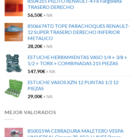
8504315 PILOTO RENAULT-4 F6 Furgoneta
TRASERO DERECHO
56,50
€
+ IVA
8506674TD TOPE PARACHOQUES RENAULT-
12 SUPER TRASERO DERECHO INFERIOR
METALICO
28,20
€
+ IVA
ESTUCHE HERRAMIENTAS VASO 1/4 + 3/8 +
1/2 + TORX + COMBINADAS 215 PIEZAS
147,90
€
+ IVA
ESTUCHE VASOS XZN 12 PUNTAS 1/2 12
PIEZAS
29,00
€
+ IVA
MEJOR VALORADOS
8500159A CERRADURA MALETERO VESPA
UNIVERSAL Clausor 30-10 2-LLAVES Rosca