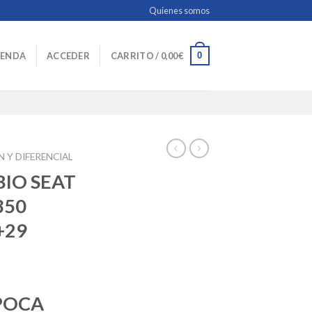
Quienes somos
0
IENDA
ACCEDER
CARRITO /
0,00
€
 Y DIFERENCIAL
BIO SEAT
350
+29
POCA