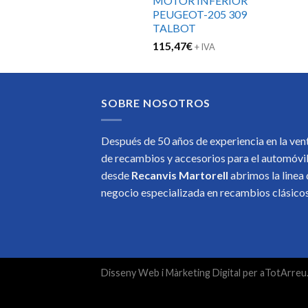
MOTOR INFERIOR
PEUGEOT-205 309
TALBOT
115,47
€
+ IVA
SOBRE NOSOTROS
Después de 50 años de experiencia en la ven
de recambios y accesorios para el automóvi
desde
Recanvis Martorell
abrimos la linea
negocio especializada en recambios clásic
Disseny Web
i
Màrketing Digital
per
aTotArreu