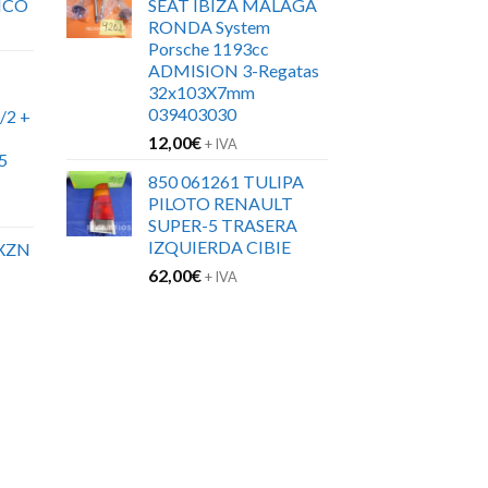
ICO
SEAT IBIZA MALAGA
era:
es:
RONDA System
317,27€.
222,09€.
Porsche 1193cc
ADMISION 3-Regatas
32x103X7mm
039403030
/2 +
12,00
€
+ IVA
5
850 061261 TULIPA
PILOTO RENAULT
SUPER-5 TRASERA
IZQUIERDA CIBIE
XZN
62,00
€
+ IVA