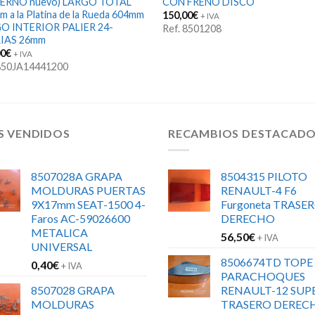
RNO nuevo) LARGO TOTAL
CON FRENO DISCO
 a la Platina de la Rueda 604mm
150,00
€
+ IVA
O INTERIOR PALIER 24-
Ref. 8501208
IAS 26mm
00
€
+ IVA
 850JA14441200
S VENDIDOS
RECAMBIOS DESTACAD
8507028A GRAPA
8504315 PILOTO
MOLDURAS PUERTAS
RENAULT-4 F6
9X17mm SEAT-1500 4-
Furgoneta TRASE
Faros AC-59026600
DERECHO
METALICA
56,50
€
+ IVA
UNIVERSAL
8506674TD TOPE
0,40
€
+ IVA
PARACHOQUES
8507028 GRAPA
RENAULT-12 SUP
MOLDURAS
TRASERO DEREC