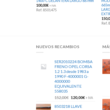
AULT-8 8X35
1400-C DELANTERA LARGO 867mm
MODE
665mm
100,00
€
+ IVA
LARG
Ref. 8501475
EXTR
150,
Ref.
NUEVOS RECAMBIOS
MÁ
SER2010224 BOMBA
FRENO OPEL CORSA
1.2 1.3 desde 1983 a
1990 F-4000001 G-
4000000
EQUIVALENTE
558035
El
El
152,00
€
120,00
€
+ IVA
precio
precio
8503218 LLAVE
original
actual