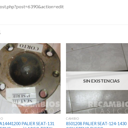
post.php?post=6390&action=edit
S
SIN EXISTENCIAS
IO
CAMBIO
JA14441200 PALIER SEAT-131
8501208 PALIER SEAT-124-1430