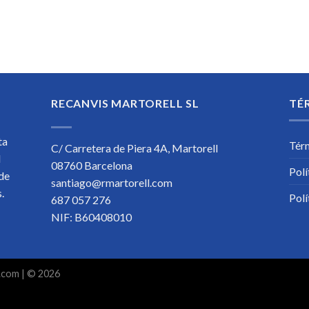
RECANVIS MARTORELL SL
TÉ
ta
Tér
C/ Carretera de Piera 4A, Martorell
l
08760 Barcelona
Polí
 de
santiago@rmartorell.com
os.
Polí
687 057 276
NIF: B60408010
.com
| © 2026