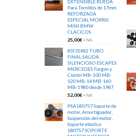
EXTENSIBLE RUEDA
era:
es:
Para Tornillos de 17mm
152,00€.
120,00€.
REFORZADA
ESPECIAL MORRIS
MINI BMW
CLACICOS
25,00
€
+ IVA
85f31482 TUBO
FINAL SALIDA
SILENCIOSO ESCAPES
MERCEDES Furgon y
Combi MB-100 MB-
120 MB-14 MB-160
MB-1980 desde 1987
52,00
€
+ IVA
PSA180757 Soporte de
motor, Amortiguador,
Suspensión del motor,
Soporte elástico
180757 SOPORTE