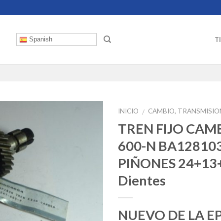
T
Spanish
INICIO
CAMBIO, TRANSMISION
/
TREN FIJO CAM
600-N BA12810
PIÑONES 24+13
Dientes
NUEVO DE LA E