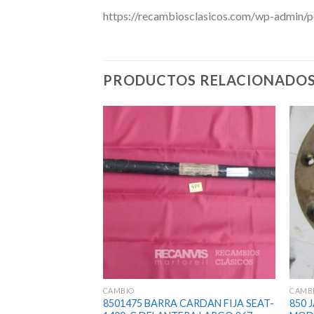
https://recambiosclasicos.com/wp-admin/
PRODUCTOS RELACIONADO
CAMBIO
CAMB
 CONICO
8501475 BARRA CARDAN FIJA SEAT-
850 