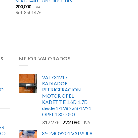
SEAT-1400 CON CRUCETAS
200,00
€
+ IVA
Ref. 8501476
OS
MEJOR VALORADOS
VAL731217
RADIADOR
RO
REFRIGERACION
MOTOR OPEL
KADETT E 1.6D 1.7D
desde 1-1989 a 8-1991
OPEL 1300050
El
El
317,27
€
222,09
€
+ IVA
ER
precio
precio
HO
850MO9201 VALVULA
original
actual