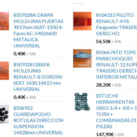
8507028A GRAPA
8504315 PILOTO
MOLDURAS PUERTAS
RENAULT-4 F6
9X17mm SEAT-1500 4-
Furgoneta TRASE
Faros AC-59026600
DERECHO
METALICA
56,50
€
+ IVA
UNIVERSAL
8506674TD TOPE
0,40
€
+ IVA
PARACHOQUES
8507028 GRAPA
RENAULT-12 SUP
MOLDURAS
TRASERO DEREC
RENAULT-8 GORDINI
INFERIOR METAL
SEAT 1430 14X15 mm
28,20
€
+ IVA
UNIVERSAL
ESTUCHE
0,40
€
+ IVA
HERRAMIENTAS
8506912
VASO 1/4 + 3/8 + 1
GUARDAPOLVO
TORX +
ROTULAS DIRECCION
COMBINADAS 21
SUSPENSION
PIEZAS
14X28mm UNIVERSAL
147,90
€
+ IVA