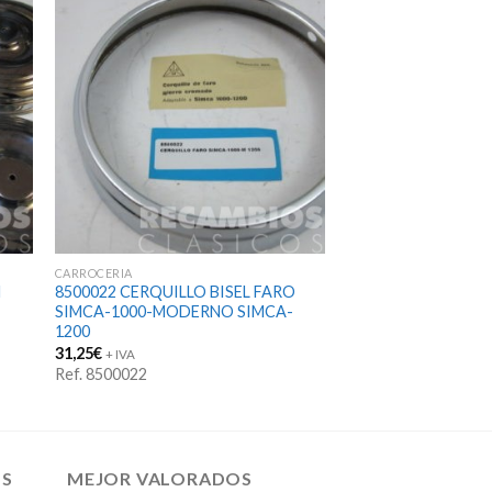
CARROCERIA
N
8500022 CERQUILLO BISEL FARO
SIMCA-1000-MODERNO SIMCA-
1200
31,25
€
+ IVA
Ref. 8500022
OS
MEJOR VALORADOS