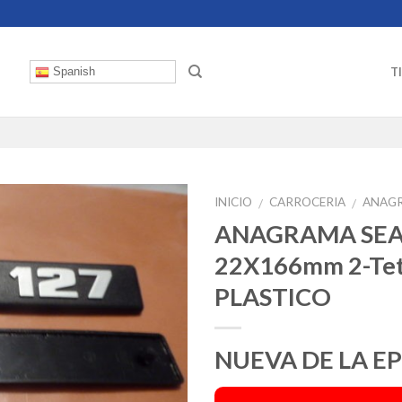
T
Spanish
INICIO
CARROCERIA
ANAG
/
/
ANAGRAMA SEA
22X166mm 2-Te
PLASTICO
NUEVA DE LA E