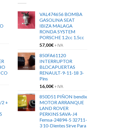
VAL474656 BOMBA
GASOLINA SEAT
RO
IBIZA MALAGA
RONDA SYSTEM
PORSCHE 1.2cc 1.5cc
57,00
€
+ IVA
850FA61120
ER
INTERRUPTOR
HO
BLOCAPUERTAS
ICO
RENAULT-9-11-18 3-
Pins
16,00
€
+ IVA
850D51 PIÑON bendix
/2 +
MOTOR ARRANQUE
LAND ROVER
5
PERKINS SAVA-J4
Femsa-24894-5 32711-
3 10-Dientes Sirve Para