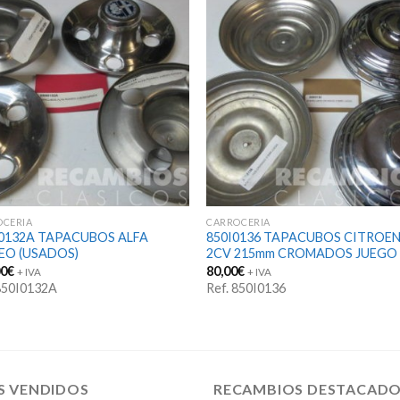
OCERIA
CARROCERIA
I0132A TAPACUBOS ALFA
850I0136 TAPACUBOS CITROE
EO (USADOS)
2CV 215mm CROMADOS JUEGO
00
€
80,00
€
+ IVA
+ IVA
 850I0132A
Ref. 850I0136
S VENDIDOS
RECAMBIOS DESTACAD