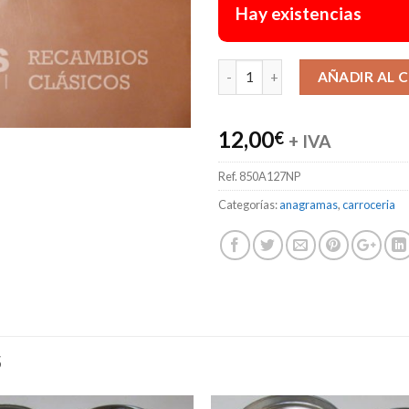
Hay existencias
AÑADIR AL 
12,00
€
+ IVA
Ref.
850A127NP
Categorías:
anagramas
,
carroceria
S