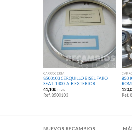
CARROCERIA
CARR
LO BISEL FARO
8500103 CERQUILLO BISEL FARO
850 
SEAT-1400-A-B EXTERIOR
ROM
41,10
€
120,
+ IVA
Ref. 8500103
Ref.
NUEVOS RECAMBIOS
MÁ