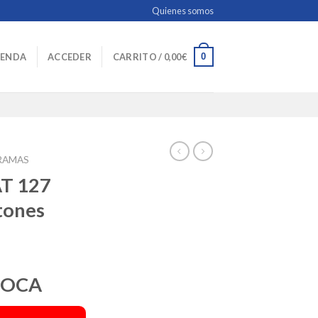
Quienes somos
0
IENDA
ACCEDER
CARRITO /
0,00
€
RAMAS
T 127
tones
POCA