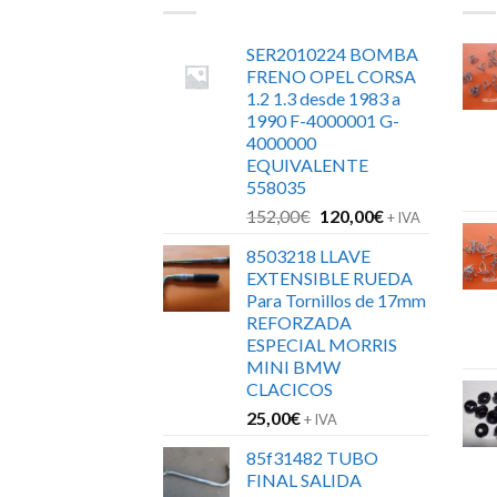
SER2010224 BOMBA
FRENO OPEL CORSA
1.2 1.3 desde 1983 a
1990 F-4000001 G-
4000000
EQUIVALENTE
558035
El
El
152,00
€
120,00
€
+ IVA
precio
precio
8503218 LLAVE
original
actual
EXTENSIBLE RUEDA
era:
es:
Para Tornillos de 17mm
152,00€.
120,00€.
REFORZADA
ESPECIAL MORRIS
MINI BMW
CLACICOS
25,00
€
+ IVA
85f31482 TUBO
FINAL SALIDA