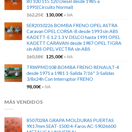
80 100 115 120 Diesel desde 1985 a
era:
es:
1991(Circuito Normal)
126,00€.
88,00€.
El
El
162,25
€
130,00
€
+ IVA
precio
precio
SER2010226 BOMBA FRENO OPEL ASTRA
original
actual
Caravan OPEL CORSA-B desde 1993 sin ABS
era:
es:
KADETT-E 1.2 1.3 V DELCO hasta 1991 OPEL
162,25€.
130,00€.
KADETT CARAVAN desde 1987 OPEL TIGRA
sin ABS OPEL VECTRA sin ABS
El
El
160,58
€
125,00
€
+ IVA
precio
precio
TRWPMD108 BOMBA FRENO RENAULT-4
original
actual
desde 1971 a 1981 1-Salida 7/16" 3-Salidas
era:
es:
3/8x24h Con Interruptor FRENO
160,58€.
125,00€.
98,00
€
+ IVA
MÁS VENDIDOS
8507028A GRAPA MOLDURAS PUERTAS
9X17mm SEAT-1500 4-Faros AC-59026600
METALICA UNIVERSAL