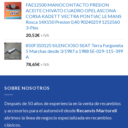
FAE12500 MANOCONTACTO PRESION
ACEITE CHIVATO CUADRO OPEL ASCONA
CORSA KADETT VECTRA PONTIAC LE MANS
Rosca 14X150 Presion 0,40 90240259 1252560
3-Pins
20,52
€
+ IVA
850F310125 SILENCIOSO SEAT Terra Furgoneta
5 Marchas desde 3/1987 a 1988 SE-029-115-399
A
78,65
€
+ IVA
SOBRE NOSOTROS
Después de 50 años de experiencia en la venta de recambios
y accesorios para el automóvil desde
Recanvis Martorell
abrimos la linea de negocio especializada en recambios
clásicos.