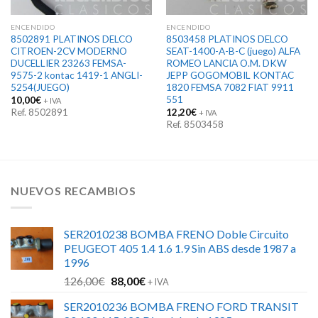
ENCENDIDO
ENCENDIDO
8502891 PLATINOS DELCO
8503458 PLATINOS DELCO
CITROEN-2CV MODERNO
SEAT-1400-A-B-C (juego) ALFA
DUCELLIER 23263 FEMSA-
ROMEO LANCIA O.M. DKW
9575-2 kontac 1419-1 ANGLI-
JEPP GOGOMOBIL KONTAC
5254(JUEGO)
1820 FEMSA 7082 FIAT 9911
551
10,00
€
+ IVA
Ref. 8502891
12,20
€
+ IVA
Ref. 8503458
NUEVOS RECAMBIOS
SER2010238 BOMBA FRENO Doble Circuito
PEUGEOT 405 1.4 1.6 1.9 Sin ABS desde 1987 a
1996
El
El
126,00
€
88,00
€
+ IVA
precio
precio
SER2010236 BOMBA FRENO FORD TRANSIT
original
actual