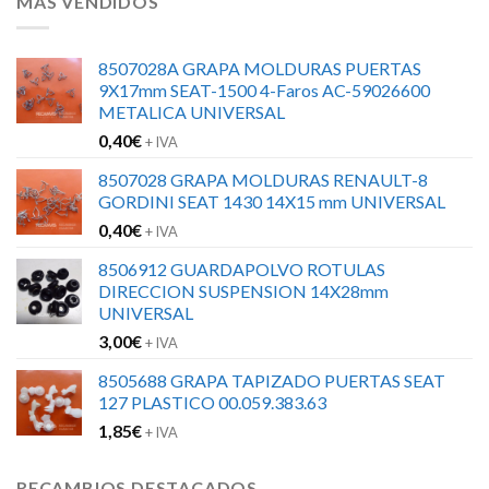
MÁS VENDIDOS
8507028A GRAPA MOLDURAS PUERTAS
9X17mm SEAT-1500 4-Faros AC-59026600
METALICA UNIVERSAL
0,40
€
+ IVA
8507028 GRAPA MOLDURAS RENAULT-8
GORDINI SEAT 1430 14X15 mm UNIVERSAL
0,40
€
+ IVA
8506912 GUARDAPOLVO ROTULAS
DIRECCION SUSPENSION 14X28mm
UNIVERSAL
3,00
€
+ IVA
8505688 GRAPA TAPIZADO PUERTAS SEAT
127 PLASTICO 00.059.383.63
1,85
€
+ IVA
RECAMBIOS DESTACADOS