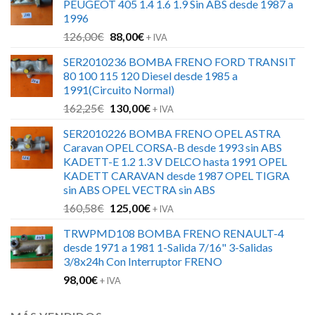
PEUGEOT 405 1.4 1.6 1.9 Sin ABS desde 1987 a
1996
El
El
126,00
€
88,00
€
+ IVA
precio
precio
SER2010236 BOMBA FRENO FORD TRANSIT
original
actual
80 100 115 120 Diesel desde 1985 a
era:
es:
1991(Circuito Normal)
126,00€.
88,00€.
El
El
162,25
€
130,00
€
+ IVA
precio
precio
SER2010226 BOMBA FRENO OPEL ASTRA
original
actual
Caravan OPEL CORSA-B desde 1993 sin ABS
era:
es:
KADETT-E 1.2 1.3 V DELCO hasta 1991 OPEL
162,25€.
130,00€.
KADETT CARAVAN desde 1987 OPEL TIGRA
sin ABS OPEL VECTRA sin ABS
El
El
160,58
€
125,00
€
+ IVA
precio
precio
TRWPMD108 BOMBA FRENO RENAULT-4
original
actual
desde 1971 a 1981 1-Salida 7/16" 3-Salidas
era:
es:
3/8x24h Con Interruptor FRENO
160,58€.
125,00€.
98,00
€
+ IVA