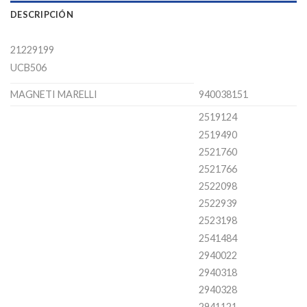
DESCRIPCIÓN
21229199
UCB506
MAGNETI MARELLI
940038151
2519124
2519490
2521760
2521766
2522098
2522939
2523198
2541484
2940022
2940318
2940328
2941121