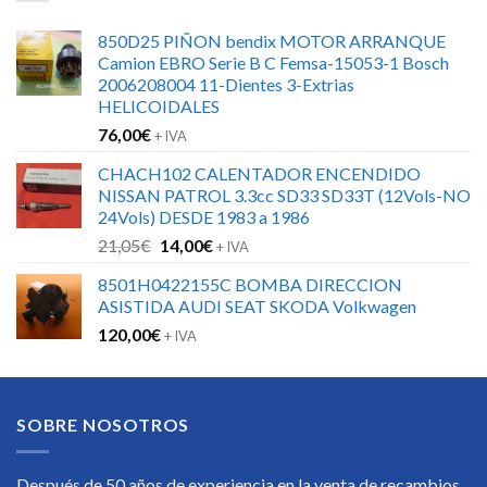
850D25 PIÑON bendix MOTOR ARRANQUE
Camion EBRO Serie B C Femsa-15053-1 Bosch
2006208004 11-Dientes 3-Extrias
HELICOIDALES
76,00
€
+ IVA
CHACH102 CALENTADOR ENCENDIDO
NISSAN PATROL 3.3cc SD33 SD33T (12Vols-NO
24Vols) DESDE 1983 a 1986
El
El
21,05
€
14,00
€
+ IVA
precio
precio
8501H0422155C BOMBA DIRECCION
original
actual
ASISTIDA AUDI SEAT SKODA Volkwagen
era:
es:
120,00
€
21,05€.
14,00€.
+ IVA
SOBRE NOSOTROS
Después de 50 años de experiencia en la venta de recambios