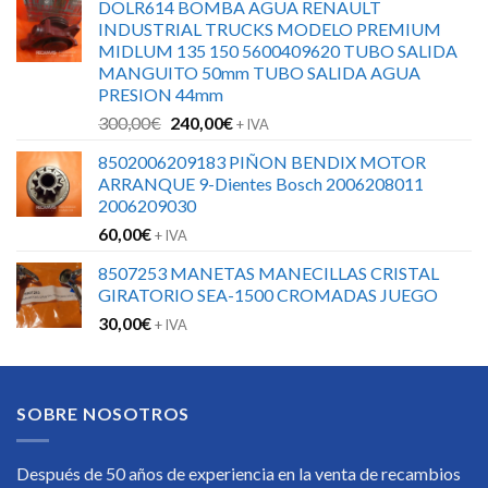
DOLR614 BOMBA AGUA RENAULT
INDUSTRIAL TRUCKS MODELO PREMIUM
MIDLUM 135 150 5600409620 TUBO SALIDA
MANGUITO 50mm TUBO SALIDA AGUA
PRESION 44mm
El
El
300,00
€
240,00
€
+ IVA
precio
precio
8502006209183 PIÑON BENDIX MOTOR
original
actual
ARRANQUE 9-Dientes Bosch 2006208011
era:
es:
2006209030
300,00€.
240,00€.
60,00
€
+ IVA
8507253 MANETAS MANECILLAS CRISTAL
GIRATORIO SEA-1500 CROMADAS JUEGO
30,00
€
+ IVA
SOBRE NOSOTROS
Después de 50 años de experiencia en la venta de recambios