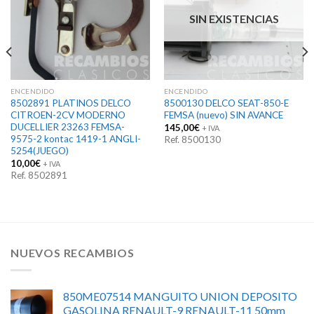
SIN EXISTENCIAS
ENCENDIDO
ENCENDIDO
8502891 PLATINOS DELCO
8500130 DELCO SEAT-850-E
CITROEN-2CV MODERNO
FEMSA (nuevo) SIN AVANCE
DUCELLIER 23263 FEMSA-
145,00
€
+ IVA
9575-2 kontac 1419-1 ANGLI-
Ref. 8500130
5254(JUEGO)
10,00
€
+ IVA
Ref. 8502891
NUEVOS RECAMBIOS
850ME07514 MANGUITO UNION DEPOSITO
GASOLINA RENAULT-9 RENAULT-11 50mm