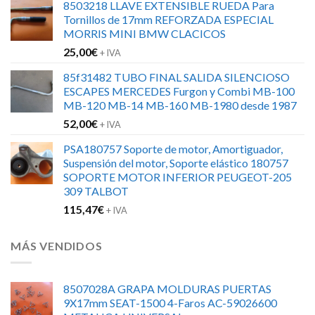
8503218 LLAVE EXTENSIBLE RUEDA Para
original
actual
Tornillos de 17mm REFORZADA ESPECIAL
era:
es:
MORRIS MINI BMW CLACICOS
152,00€.
120,00€.
25,00
€
+ IVA
85f31482 TUBO FINAL SALIDA SILENCIOSO
ESCAPES MERCEDES Furgon y Combi MB-100
MB-120 MB-14 MB-160 MB-1980 desde 1987
52,00
€
+ IVA
PSA180757 Soporte de motor, Amortiguador,
Suspensión del motor, Soporte elástico 180757
SOPORTE MOTOR INFERIOR PEUGEOT-205
309 TALBOT
115,47
€
+ IVA
MÁS VENDIDOS
8507028A GRAPA MOLDURAS PUERTAS
9X17mm SEAT-1500 4-Faros AC-59026600