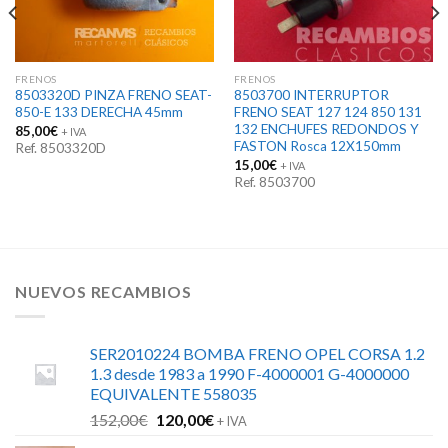
FRENOS
FRENOS
8503320D PINZA FRENO SEAT-
8503700 INTERRUPTOR
850-E 133 DERECHA 45mm
FRENO SEAT 127 124 850 131
132 ENCHUFES REDONDOS Y
85,00
€
+ IVA
FASTON Rosca 12X150mm
Ref. 8503320D
15,00
€
+ IVA
Ref. 8503700
NUEVOS RECAMBIOS
SER2010224 BOMBA FRENO OPEL CORSA 1.2
1.3 desde 1983 a 1990 F-4000001 G-4000000
EQUIVALENTE 558035
El
El
152,00
€
120,00
€
+ IVA
precio
precio