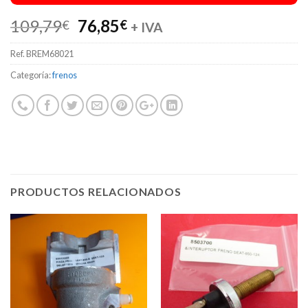
El
El
109,79
76,85
€
€
+ IVA
precio
precio
Ref.
BREM68021
original
actual
era:
es:
Categoría:
frenos
109,79€.
76,85€.
PRODUCTOS RELACIONADOS