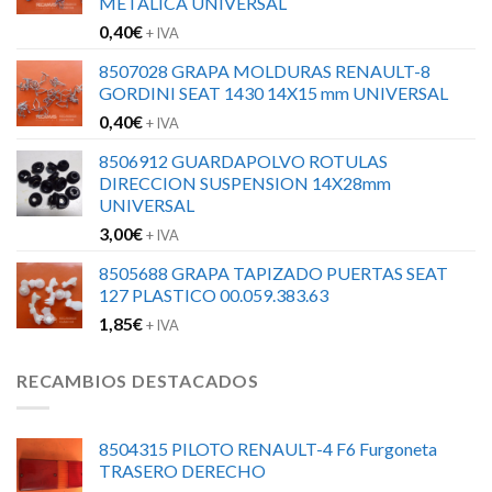
METALICA UNIVERSAL
0,40
€
+ IVA
8507028 GRAPA MOLDURAS RENAULT-8
GORDINI SEAT 1430 14X15 mm UNIVERSAL
0,40
€
+ IVA
8506912 GUARDAPOLVO ROTULAS
DIRECCION SUSPENSION 14X28mm
UNIVERSAL
3,00
€
+ IVA
8505688 GRAPA TAPIZADO PUERTAS SEAT
127 PLASTICO 00.059.383.63
1,85
€
+ IVA
RECAMBIOS DESTACADOS
8504315 PILOTO RENAULT-4 F6 Furgoneta
TRASERO DERECHO