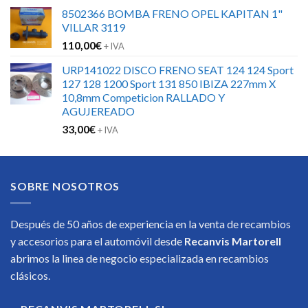
8502366 BOMBA FRENO OPEL KAPITAN 1"
VILLAR 3119
110,00
€
+ IVA
URP141022 DISCO FRENO SEAT 124 124 Sport
127 128 1200 Sport 131 850 IBIZA 227mm X
10,8mm Competicion RALLADO Y
AGUJEREADO
33,00
€
+ IVA
SOBRE NOSOTROS
Después de 50 años de experiencia en la venta de recambios
y accesorios para el automóvil desde
Recanvis Martorell
abrimos la linea de negocio especializada en recambios
clásicos.