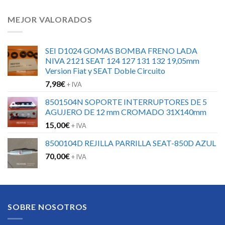
MEJOR VALORADOS
SEI D1024 GOMAS BOMBA FRENO LADA
NIVA 2121 SEAT 124 127 131 132 19,05mm
Version Fiat y SEAT Doble Circuito
7,98
€
+ IVA
8501504N SOPORTE INTERRUPTORES DE 5
AGUJERO DE 12 mm CROMADO 31X140mm
15,00
€
+ IVA
8500104D REJILLA PARRILLA SEAT-850D AZUL
70,00
€
+ IVA
SOBRE NOSOTROS