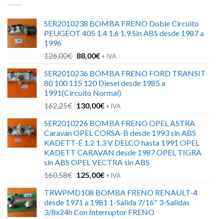
SER2010238 BOMBA FRENO Doble Circuito
PEUGEOT 405 1.4 1.6 1.9 Sin ABS desde 1987 a
1996
El
El
126,00
€
88,00
€
+ IVA
precio
precio
SER2010236 BOMBA FRENO FORD TRANSIT
original
actual
80 100 115 120 Diesel desde 1985 a
era:
es:
1991(Circuito Normal)
126,00€.
88,00€.
El
El
162,25
€
130,00
€
+ IVA
precio
precio
SER2010226 BOMBA FRENO OPEL ASTRA
original
actual
Caravan OPEL CORSA-B desde 1993 sin ABS
era:
es:
KADETT-E 1.2 1.3 V DELCO hasta 1991 OPEL
162,25€.
130,00€.
KADETT CARAVAN desde 1987 OPEL TIGRA
sin ABS OPEL VECTRA sin ABS
El
El
160,58
€
125,00
€
+ IVA
precio
precio
TRWPMD108 BOMBA FRENO RENAULT-4
original
actual
desde 1971 a 1981 1-Salida 7/16" 3-Salidas
era:
es:
3/8x24h Con Interruptor FRENO
160,58€.
125,00€.