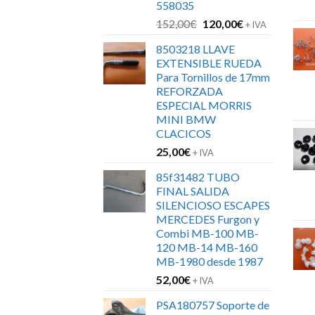
558035
El
El
152,00
€
120,00
€
+ IVA
precio
precio
8503218 LLAVE
original
actual
EXTENSIBLE RUEDA
era:
es:
Para Tornillos de 17mm
152,00€.
120,00€.
REFORZADA
ESPECIAL MORRIS
MINI BMW
CLACICOS
25,00
€
+ IVA
85f31482 TUBO
FINAL SALIDA
SILENCIOSO ESCAPES
MERCEDES Furgon y
Combi MB-100 MB-
120 MB-14 MB-160
MB-1980 desde 1987
52,00
€
+ IVA
PSA180757 Soporte de