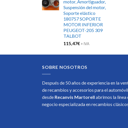
motor, Amortiguador,
Suspensión del motor,
Soporte elástico
180757 SOPORTE
MOTOR INFERIOR
PEUGEOT-205 309
TALBOT
115,47
€
+ IVA
SOBRE NOSOTROS
Después de 50 años de experiencia en la ven
de recambios y accesorios para el automóvi
desde
Recanvis Martorell
abrimos la linea
negocio especializada en recambios clásic