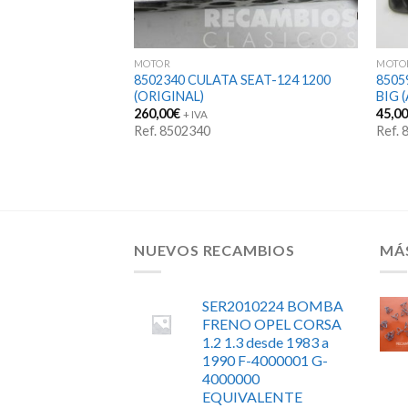
MOTOR
MOTO
TAQUE VALVULAS
8502340 CULATA SEAT-124 1200
8505
nidad) FA-01210100
(ORIGINAL)
BIG 
260,00
€
45,0
+ IVA
Ref. 8502340
Ref.
NUEVOS RECAMBIOS
MÁ
SER2010224 BOMBA
FRENO OPEL CORSA
1.2 1.3 desde 1983 a
1990 F-4000001 G-
4000000
EQUIVALENTE