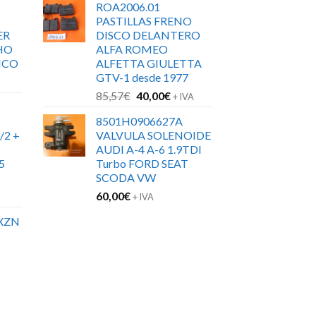
ROA2006.01
PASTILLAS FRENO
ER
DISCO DELANTERO
HO
ALFA ROMEO
ICO
ALFETTA GIULETTA
GTV-1 desde 1977
El
El
85,57
€
40,00
€
+ IVA
precio
precio
8501H0906627A
original
actual
/2 +
VALVULA SOLENOIDE
era:
es:
AUDI A-4 A-6 1.9TDI
85,57€.
40,00€.
5
Turbo FORD SEAT
SCODA VW
60,00
€
+ IVA
XZN