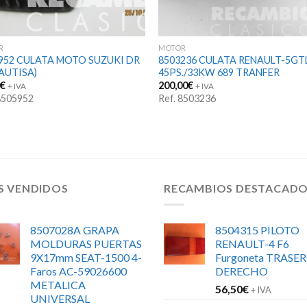
R
MOTOR
952 CULATA MOTO SUZUKI DR
8503236 CULATA RENAULT-5GT
(AUTISA)
45PS./33KW 689 TRANFER
0
€
200,00
€
+ IVA
+ IVA
 8505952
Ref. 8503236
S VENDIDOS
RECAMBIOS DESTACAD
8507028A GRAPA
8504315 PILOTO
MOLDURAS PUERTAS
RENAULT-4 F6
9X17mm SEAT-1500 4-
Furgoneta TRASE
Faros AC-59026600
DERECHO
METALICA
56,50
€
+ IVA
UNIVERSAL