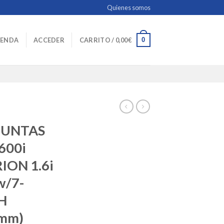
Quienes somos
0
IENDA
ACCEDER
CARRITO /
0,00
€
JUNTAS
600i
ION 1.6i
w/7-
H
6mm)