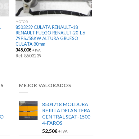
MOTOR
L
8503239 CULATA RENAULT-18
RENAULT FUEGO RENAULT-20 1.6
79PS./58KW ALTURA GRUESO
CULATA 80mm
345,00
€
+ IVA
Ref. 8503239
OS
MEJOR VALORADOS
8504718 MOLDURA
REJILLA DELANTERA
RO
CENTRAL SEAT-1500
4-FAROS
52,50
€
+ IVA