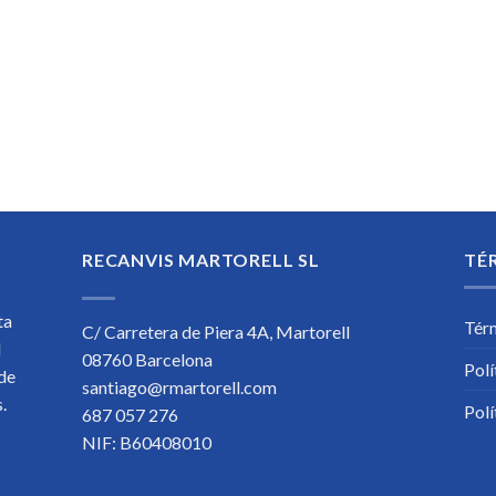
RECANVIS MARTORELL SL
TÉ
ta
Tér
C/ Carretera de Piera 4A, Martorell
l
08760 Barcelona
Polí
 de
santiago@rmartorell.com
os.
Polí
687 057 276
NIF: B60408010