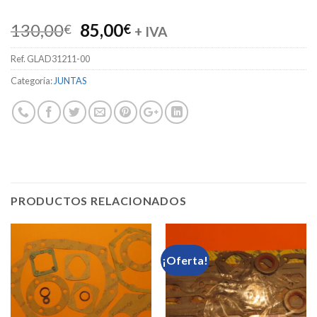
El
El
130,00
85,00
€
€
+ IVA
precio
precio
Ref.
GLAD31211-00
original
actual
era:
es:
Categoría:
JUNTAS
130,00€.
85,00€.
PRODUCTOS RELACIONADOS
¡Oferta!