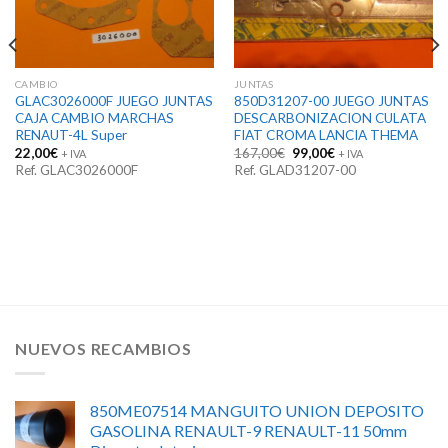
CAMBIO
JUNTAS
GLAC3026000F JUEGO JUNTAS
850D31207-00 JUEGO JUNTAS
CAJA CAMBIO MARCHAS
DESCARBONIZACION CULATA
RENAUT-4L Super
FIAT CROMA LANCIA THEMA
El
El
22,00
€
167,00
€
99,00
€
+ IVA
+ IVA
precio
precio
Ref. GLAC3026000F
Ref. GLAD31207-00
original
actual
era:
es:
167,00€.
99,00€.
NUEVOS RECAMBIOS
850ME07514 MANGUITO UNION DEPOSITO
GASOLINA RENAULT-9 RENAULT-11 50mm