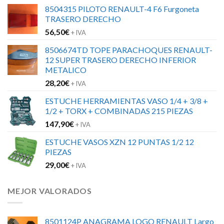
8504315 PILOTO RENAULT-4 F6 Furgoneta
TRASERO DERECHO
56,50
€
+ IVA
8506674TD TOPE PARACHOQUES RENAULT-
12 SUPER TRASERO DERECHO INFERIOR
METALICO
28,20
€
+ IVA
ESTUCHE HERRAMIENTAS VASO 1/4 + 3/8 +
1/2 + TORX + COMBINADAS 215 PIEZAS
147,90
€
+ IVA
ESTUCHE VASOS XZN 12 PUNTAS 1/2 12
PIEZAS
29,00
€
+ IVA
MEJOR VALORADOS
8501124P ANAGRAMA LOGO RENAULT Largo