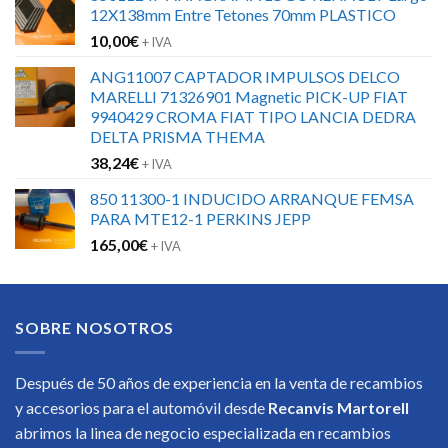
12X138mm Entre Tetones 70mm PLASTICO
10,00
€
+ IVA
ANG11007 CAPTADOR IMPULSOS DELCO
MARELLI 71326901 Magnetic PICK-UP FIAT
9940429 CROMA FIAT TIPO LANCIA DEDRA
DELTA PRISMA THEMA
38,24
€
+ IVA
850 11300-1 INDUCIDO ARRANQUE FEMSA
PARA MTE12-1 PERKINS JEPP
165,00
€
+ IVA
SOBRE NOSOTROS
Después de 50 años de experiencia en la venta de recambios
y accesorios para el automóvil desde
Recanvis Martorell
abrimos la linea de negocio especializada en recambios