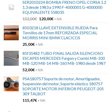
SER2010224 BOMBA FRENO OPEL CORSA 1.2
1.3 desde 1983 a 1990 F-4000001 G-4000000
EQUIVALENTE 558035
El
El
152,00
€
120,00
€
+ IVA
precio
precio
8503218 LLAVE EXTENSIBLE RUEDA Para
original
actual
Tornillos de 17mm REFORZADA ESPECIAL
era:
es:
MORRIS MINI BMW CLACICOS
152,00€.
120,00€.
25,00
€
+ IVA
85f31482 TUBO FINAL SALIDA SILENCIOSO
ESCAPES MERCEDES Furgon y Combi MB-100
MB-120 MB-14 MB-160 MB-1980 desde 1987
52,00
€
+ IVA
PSA180757 Soporte de motor, Amortiguador,
Suspensión del motor, Soporte elástico 180757
SOPORTE MOTOR INFERIOR PEUGEOT-205
309 TALBOT
115,47
€
+ IVA