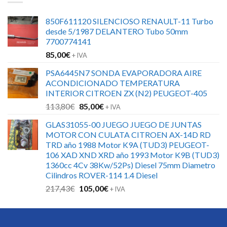
850F611120 SILENCIOSO RENAULT-11 Turbo
desde 5/1987 DELANTERO Tubo 50mm
7700774141
85,00
€
+ IVA
PSA6445N7 SONDA EVAPORADORA AIRE
ACONDICIONADO TEMPERATURA
INTERIOR CITROEN ZX (N2) PEUGEOT-405
El
El
113,80
€
85,00
€
+ IVA
precio
precio
GLAS31055-00 JUEGO JUEGO DE JUNTAS
original
actual
MOTOR CON CULATA CITROEN AX-14D RD
era:
es:
TRD año 1988 Motor K9A (TUD3) PEUGEOT-
113,80€.
85,00€.
106 XAD XND XRD año 1993 Motor K9B (TUD3)
1360cc 4Cv 38Kw/52Ps) Diesel 75mm Diametro
Cilindros ROVER-114 1.4 Diesel
El
El
217,43
€
105,00
€
+ IVA
precio
precio
original
actual
era:
es: