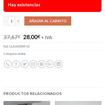
Hay existencias
Alternative:
AÑADIR AL CARRITO
El
El
37,67
28,00
€
€
+ IVA
precio
precio
Ref.
GLAH02084-00
original
actual
era:
es:
Categoría:
motor
37,67€.
28,00€.
PRODUCTOS RELACIONADOS