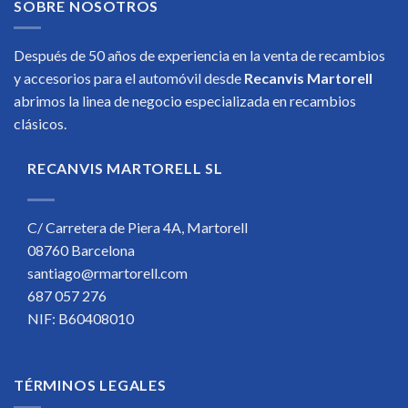
SOBRE NOSOTROS
217,43€.
105,00€.
Después de 50 años de experiencia en la venta de recambios
y accesorios para el automóvil desde
Recanvis Martorell
abrimos la linea de negocio especializada en recambios
clásicos.
RECANVIS MARTORELL SL
C/ Carretera de Piera 4A, Martorell
08760 Barcelona
santiago@rmartorell.com
687 057 276
NIF: B60408010
TÉRMINOS LEGALES