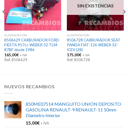
SIN EXISTENCIAS
ALIMENTACIÓN
ALIMENTACIÓN
8506629 CARBURADOR FORD
8506728 CARBURADOR SEAT
FIESTA 957cc WEBER 32 TLM
PANDA FIAT-126 WEBER 32-
87BF desde 1986
ICEV (28)
165,00
€
175,00
€
+ IVA
+ IVA
Ref. 8506629
Ref. 8506728
NUEVOS RECAMBIOS
850ME07514 MANGUITO UNION DEPOSITO
GASOLINA RENAULT-9 RENAULT-11 50mm
Diametro Interior
15,00
€
+ IVA