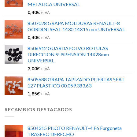
METALICA UNIVERSAL
0,40
€
+ IVA
8507028 GRAPA MOLDURAS RENAULT-8
GORDINI SEAT 1430 14X15 mm UNIVERSAL
0,40
€
+ IVA
8506912 GUARDAPOLVO ROTULAS
DIRECCION SUSPENSION 14X28mm
UNIVERSAL
3,00
€
+ IVA
8505688 GRAPA TAPIZADO PUERTAS SEAT
127 PLASTICO 00.059.383.63
1,85
€
+ IVA
RECAMBIOS DESTACADOS
8504315 PILOTO RENAULT-4 F6 Furgoneta
TRASERO DERECHO