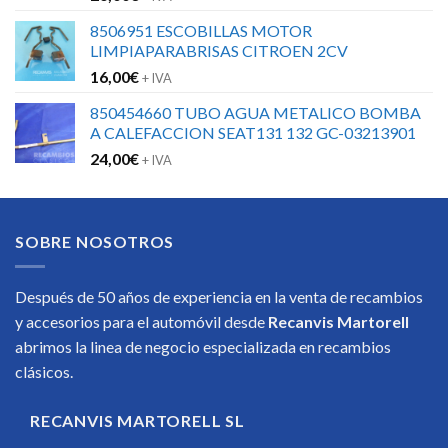
8506951 ESCOBILLAS MOTOR
LIMPIAPARABRISAS CITROEN 2CV
16,00
€
+ IVA
850454660 TUBO AGUA METALICO BOMBA
A CALEFACCION SEAT131 132 GC-03213901
24,00
€
+ IVA
SOBRE NOSOTROS
Después de 50 años de experiencia en la venta de recambios
y accesorios para el automóvil desde
Recanvis Martorell
abrimos la linea de negocio especializada en recambios
clásicos.
RECANVIS MARTORELL SL