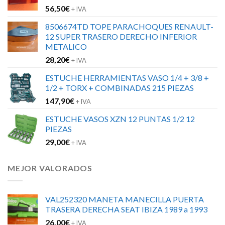
56,50
€
+ IVA
8506674TD TOPE PARACHOQUES RENAULT-
12 SUPER TRASERO DERECHO INFERIOR
METALICO
28,20
€
+ IVA
ESTUCHE HERRAMIENTAS VASO 1/4 + 3/8 +
1/2 + TORX + COMBINADAS 215 PIEZAS
147,90
€
+ IVA
ESTUCHE VASOS XZN 12 PUNTAS 1/2 12
PIEZAS
29,00
€
+ IVA
MEJOR VALORADOS
VAL252320 MANETA MANECILLA PUERTA
TRASERA DERECHA SEAT IBIZA 1989 a 1993
26,00
€
+ IVA