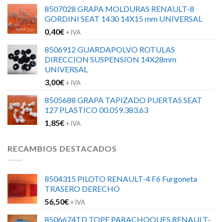
8507028 GRAPA MOLDURAS RENAULT-8
GORDINI SEAT 1430 14X15 mm UNIVERSAL
0,40
€
+ IVA
8506912 GUARDAPOLVO ROTULAS
DIRECCION SUSPENSION 14X28mm
UNIVERSAL
3,00
€
+ IVA
8505688 GRAPA TAPIZADO PUERTAS SEAT
127 PLASTICO 00.059.383.63
1,85
€
+ IVA
RECAMBIOS DESTACADOS
8504315 PILOTO RENAULT-4 F6 Furgoneta
TRASERO DERECHO
56,50
€
+ IVA
8506674TD TOPE PARACHOQUES RENAULT-