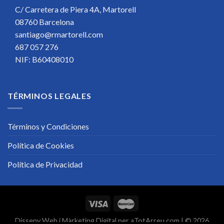
C/ Carretera de Piera 4A, Martorell
08760 Barcelona
santiago@rmartorell.com
687 057 276
NIF: B60408010
TÉRMINOS LEGALES
Términos y Condiciones
Política de Cookies
Política de Privacidad
Disseny Web
i
Màrketing Digital
per
aTotArreu.com
| © 2026