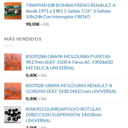
precio
precio
TRWPMD108 BOMBA FRENO RENAULT-4
original
actual
desde 1971 a 1981 1-Salida 7/16" 3-Salidas
era:
es:
3/8x24h Con Interruptor FRENO
160,58€.
125,00€.
98,00
€
+ IVA
MÁS VENDIDOS
8507028A GRAPA MOLDURAS PUERTAS
9X17mm SEAT-1500 4-Faros AC-59026600
METALICA UNIVERSAL
0,40
€
+ IVA
8507028 GRAPA MOLDURAS RENAULT-8
GORDINI SEAT 1430 14X15 mm UNIVERSAL
0,40
€
+ IVA
8506912 GUARDAPOLVO ROTULAS
DIRECCION SUSPENSION 14X28mm
UNIVERSAL
3,00
€