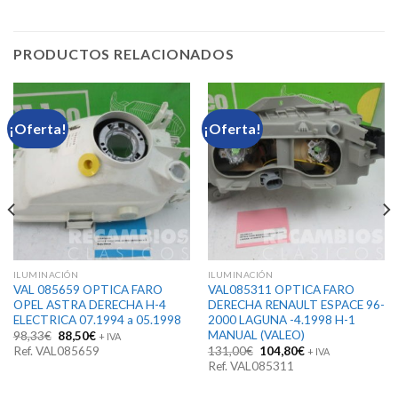
PRODUCTOS RELACIONADOS
¡Oferta!
¡Oferta!
ILUMINACIÓN
ILUMINACIÓN
VAL 085659 OPTICA FARO
VAL085311 OPTICA FARO
OPEL ASTRA DERECHA H-4
DERECHA RENAULT ESPACE 96-
ELECTRICA 07.1994 a 05.1998
2000 LAGUNA -4.1998 H-1
MANUAL (VALEO)
El
El
98,33
€
88,50
€
+ IVA
precio
precio
El
El
Ref. VAL085659
131,00
€
104,80
€
+ IVA
original
actual
precio
precio
Ref. VAL085311
era:
es:
original
actual
98,33€.
88,50€.
era:
es:
131,00€.
104,80€.