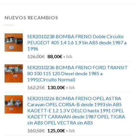
NUEVOS RECAMBIOS
SER2010238 BOMBA FRENO Doble Circuito
PEUGEOT 405 1.4 1.6 1.9 Sin ABS desde 1987 a
1996
El
El
126,00
€
88,00
€
+ IVA
precio
precio
SER2010236 BOMBA FRENO FORD TRANSIT
original
actual
80 100 115 120 Diesel desde 1985 a
era:
es:
1991(Circuito Normal)
126,00€.
88,00€.
El
El
162,25
€
130,00
€
+ IVA
precio
precio
SER2010226 BOMBA FRENO OPEL ASTRA
original
actual
Caravan OPEL CORSA-B desde 1993 sin ABS
era:
es:
KADETT-E 1.2 1.3 V DELCO hasta 1991 OPEL
162,25€.
130,00€.
KADETT CARAVAN desde 1987 OPEL TIGRA
sin ABS OPEL VECTRA sin ABS
El
El
160,58
€
125,00
€
+ IVA