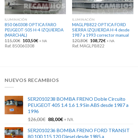
ILUMINACIÓN
ILUMINACIÓN
850 060308 OPTICA FARO
MAGLPB822 OPTICA FORD
PEUGEOT-505 H-4 IZQUIERDA
SIERRA IZQUIERDA H-4 desde
(MARCHAL)
1987 a 1993 corrector manual
El
El
El
El
115,00
€
103,50
€
120,80
€
108,72
€
+ IVA
+ IVA
precio
precio
precio
precio
Ref. 850060308
Ref. MAGLPB822
original
actual
original
actual
era:
es:
era:
es:
115,00€.
103,50€.
120,80€.
108,72€.
NUEVOS RECAMBIOS
SER2010238 BOMBA FRENO Doble Circuito
PEUGEOT 405 1.4 1.6 1.9 Sin ABS desde 1987 a
1996
El
El
126,00
€
88,00
€
+ IVA
precio
precio
SER2010236 BOMBA FRENO FORD TRANSIT
original
actual
80 100 115 120 Diesel desde 1985 a