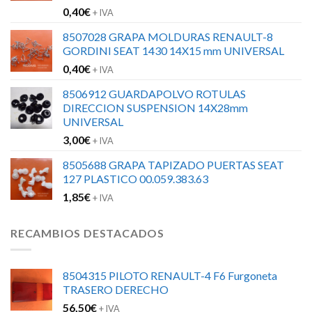
0,40
€
+ IVA
8507028 GRAPA MOLDURAS RENAULT-8
GORDINI SEAT 1430 14X15 mm UNIVERSAL
0,40
€
+ IVA
8506912 GUARDAPOLVO ROTULAS
DIRECCION SUSPENSION 14X28mm
UNIVERSAL
3,00
€
+ IVA
8505688 GRAPA TAPIZADO PUERTAS SEAT
127 PLASTICO 00.059.383.63
1,85
€
+ IVA
RECAMBIOS DESTACADOS
8504315 PILOTO RENAULT-4 F6 Furgoneta
TRASERO DERECHO
56,50
€
+ IVA