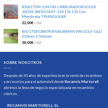
8506175M JUNTAS CARBURADOR SOLEX
32EIES 34EIES SEAT-124 131 132 Con
Membrana TRIANGULAR
22,00
€
+ IVA
850 171853687R ANAGRAMA VW GOLF-GLD
210mm 3-Tetones
30,00
€
+ IVA
SOBRE NOSOTROS
Después de 50 años de experiencia en la venta de recambios
y accesorios para el automóvil desde
Recanvis Martorell
abrimos la linea de negocio especializada en recambios
clásicos.
RECANVIS MARTORELL SL