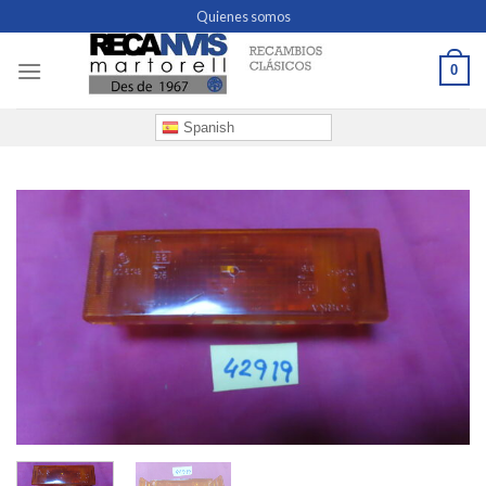
Skip
Quienes somos
to
content
0
Spanish