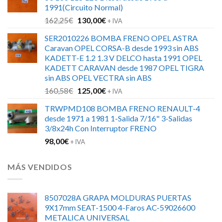
era:
es:
1991(Circuito Normal)
126,00€.
88,00€.
El
El
162,25
€
130,00
€
+ IVA
precio
precio
SER2010226 BOMBA FRENO OPEL ASTRA
original
actual
Caravan OPEL CORSA-B desde 1993 sin ABS
era:
es:
KADETT-E 1.2 1.3 V DELCO hasta 1991 OPEL
162,25€.
130,00€.
KADETT CARAVAN desde 1987 OPEL TIGRA
sin ABS OPEL VECTRA sin ABS
El
El
160,58
€
125,00
€
+ IVA
precio
precio
TRWPMD108 BOMBA FRENO RENAULT-4
original
actual
desde 1971 a 1981 1-Salida 7/16" 3-Salidas
era:
es:
3/8x24h Con Interruptor FRENO
160,58€.
125,00€.
98,00
€
+ IVA
MÁS VENDIDOS
8507028A GRAPA MOLDURAS PUERTAS
9X17mm SEAT-1500 4-Faros AC-59026600
METALICA UNIVERSAL