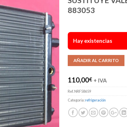
SUSTITUYE VAL
883053
Hay existencias
AÑADIR AL CARRITO
110,00
€
+ IVA
Ref.
NRF58659
Categoría:
refrigeración