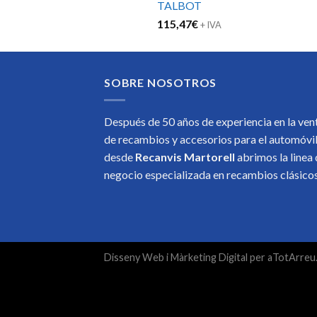
TALBOT
115,47
€
+ IVA
SOBRE NOSOTROS
Después de 50 años de experiencia en la ven
de recambios y accesorios para el automóvi
desde
Recanvis Martorell
abrimos la linea
negocio especializada en recambios clásic
Disseny Web
i
Màrketing Digital
per
aTotArreu