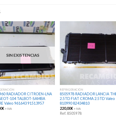
S
SIN EXISTENCIAS
GERACIÓN
REFRIGERACIÓN
960 RADIADOR CITROEN-LNA
8505978 RADIADOR LANCIA T
GEOT-104 TALBOT-SAMBA
2.5TD FIAT CROMA 2.5TD Valeo
E Valeo 961643 91513957
810990 82434810
00
€
220,00
€
+ IVA
+ IVA
Ref. 8505978