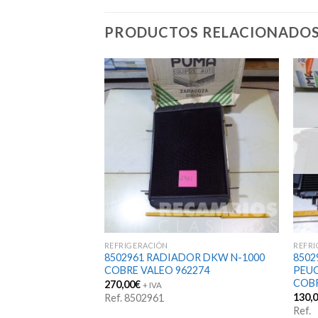
PRODUCTOS RELACIONADO
STENCIAS
REFRIGERACIÓN
REFRI
OR RENAULT-4
8502961 RADIADOR DKW N-1000
8502
 1976 Valeo 961688
COBRE VALEO 962274
PEU
1348916 COBRE
COBR
270,00
€
+ IVA
mbio 80mm soporte
130,
Ref. 8502961
oca superio 25mm
Ref.