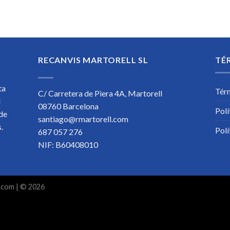
RECANVIS MARTORELL SL
TÉ
ta
Tér
C/ Carretera de Piera 4A, Martorell
l
08760 Barcelona
Polí
 de
santiago@rmartorell.com
os.
Polí
687 057 276
NIF: B60408010
.com
| © 2026