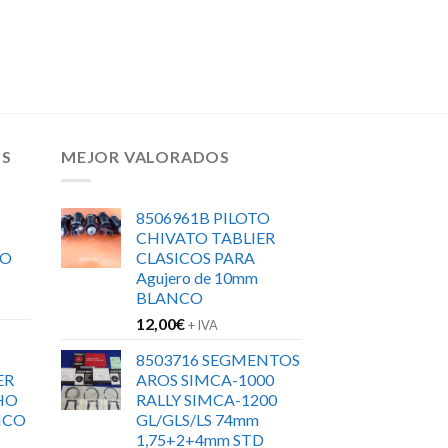
OS
MEJOR VALORADOS
8506961B PILOTO
CHIVATO TABLIER
RO
CLASICOS PARA
Agujero de 10mm
BLANCO
12,00
€
+ IVA
8503716 SEGMENTOS
ER
AROS SIMCA-1000
HO
RALLY SIMCA-1200
ICO
GL/GLS/LS 74mm
1,75+2+4mm STD