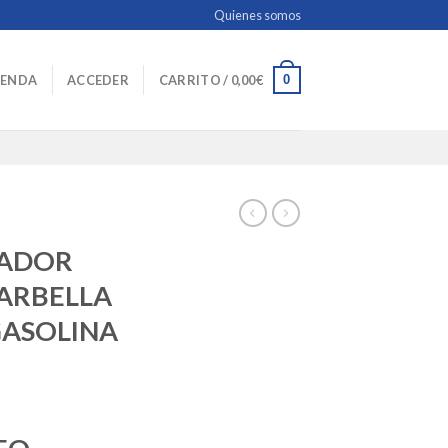
Quienes somos
0
IENDA
ACCEDER
CARRITO /
0,00
€
IADOR
ARBELLA
GASOLINA