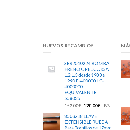
m panel 395 x
NUEVOS RECAMBIOS
MÁ
SER2010224 BOMBA
FRENO OPEL CORSA
1.2 1.3 desde 1983 a
1990 F-4000001 G-
4000000
EQUIVALENTE
558035
El
El
152,00
€
120,00
€
+ IVA
precio
precio
8503218 LLAVE
original
actual
EXTENSIBLE RUEDA
era:
es:
Para Tornillos de 17mm
152,00€.
120,00€.