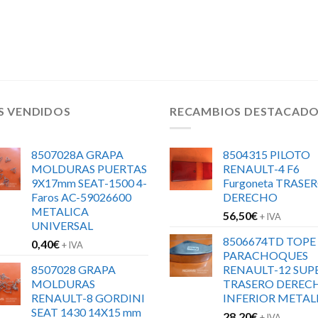
S VENDIDOS
RECAMBIOS DESTACAD
8507028A GRAPA
8504315 PILOTO
MOLDURAS PUERTAS
RENAULT-4 F6
9X17mm SEAT-1500 4-
Furgoneta TRASE
Faros AC-59026600
DERECHO
METALICA
56,50
€
+ IVA
UNIVERSAL
8506674TD TOPE
0,40
€
+ IVA
PARACHOQUES
8507028 GRAPA
RENAULT-12 SUP
MOLDURAS
TRASERO DEREC
RENAULT-8 GORDINI
INFERIOR METAL
SEAT 1430 14X15 mm
28,20
€
+ IVA