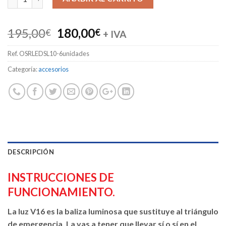
El
El
195,00
180,00
€
€
+ IVA
precio
precio
Ref.
OSRLEDSL10-6unidades
original
actual
era:
es:
Categoría:
accesorios
195,00€.
180,00€.
DESCRIPCIÓN
INSTRUCCIONES DE
FUNCIONAMIENTO.
La luz V16 es la baliza luminosa que sustituye al triángulo
de emergencia. La vas a tener que llevar sí o sí en el