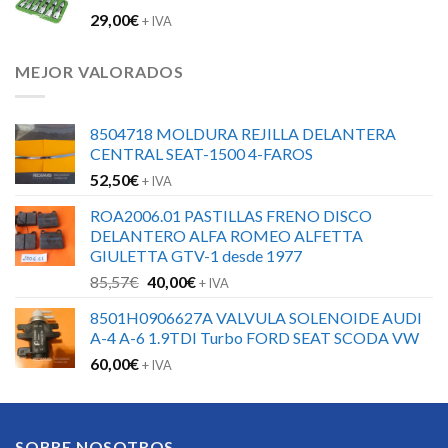
29,00
€
+ IVA
MEJOR VALORADOS
8504718 MOLDURA REJILLA DELANTERA
CENTRAL SEAT-1500 4-FAROS
52,50
€
+ IVA
ROA2006.01 PASTILLAS FRENO DISCO
DELANTERO ALFA ROMEO ALFETTA
GIULETTA GTV-1 desde 1977
El
El
85,57
€
40,00
€
+ IVA
precio
precio
8501H0906627A VALVULA SOLENOIDE AUDI
original
actual
A-4 A-6 1.9TDI Turbo FORD SEAT SCODA VW
era:
es:
60,00
€
85,57€.
40,00€.
+ IVA
SOBRE NOSOTROS