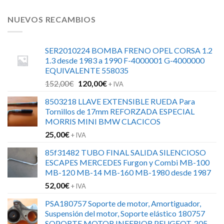
NUEVOS RECAMBIOS
SER2010224 BOMBA FRENO OPEL CORSA 1.2
1.3 desde 1983 a 1990 F-4000001 G-4000000
EQUIVALENTE 558035
El
El
152,00
€
120,00
€
+ IVA
precio
precio
8503218 LLAVE EXTENSIBLE RUEDA Para
original
actual
Tornillos de 17mm REFORZADA ESPECIAL
era:
es:
MORRIS MINI BMW CLACICOS
152,00€.
120,00€.
25,00
€
+ IVA
85f31482 TUBO FINAL SALIDA SILENCIOSO
ESCAPES MERCEDES Furgon y Combi MB-100
MB-120 MB-14 MB-160 MB-1980 desde 1987
52,00
€
+ IVA
PSA180757 Soporte de motor, Amortiguador,
Suspensión del motor, Soporte elástico 180757
SOPORTE MOTOR INFERIOR PEUGEOT-205