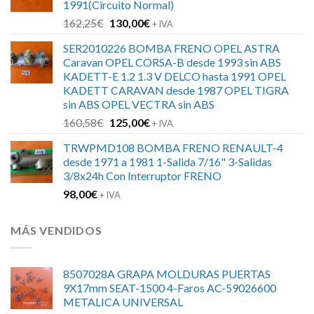
1991(Circuito Normal)
126,00€.
88,00€.
El
El
162,25
€
130,00
€
+ IVA
precio
precio
SER2010226 BOMBA FRENO OPEL ASTRA
original
actual
Caravan OPEL CORSA-B desde 1993 sin ABS
era:
es:
KADETT-E 1.2 1.3 V DELCO hasta 1991 OPEL
162,25€.
130,00€.
KADETT CARAVAN desde 1987 OPEL TIGRA
sin ABS OPEL VECTRA sin ABS
El
El
160,58
€
125,00
€
+ IVA
precio
precio
TRWPMD108 BOMBA FRENO RENAULT-4
original
actual
desde 1971 a 1981 1-Salida 7/16" 3-Salidas
era:
es:
3/8x24h Con Interruptor FRENO
160,58€.
125,00€.
98,00
€
+ IVA
MÁS VENDIDOS
8507028A GRAPA MOLDURAS PUERTAS
9X17mm SEAT-1500 4-Faros AC-59026600
METALICA UNIVERSAL