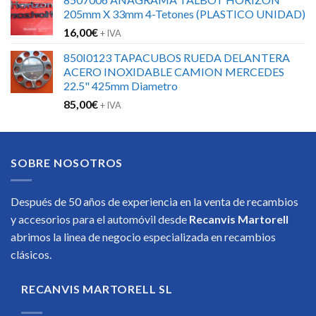
original
actual
205mm X 33mm 4-Tetones (PLASTICO UNIDAD)
era:
es:
16,00
€
104,00€.
80,00€.
+ IVA
850I0123 TAPACUBOS RUEDA DELANTERA
ACERO INOXIDABLE CAMION MERCEDES
22.5" 425mm Diametro
85,00
€
+ IVA
SOBRE NOSOTROS
Después de 50 años de experiencia en la venta de recambios
y accesorios para el automóvil desde
Recanvis Martorell
abrimos la linea de negocio especializada en recambios
clásicos.
RECANVIS MARTORELL SL