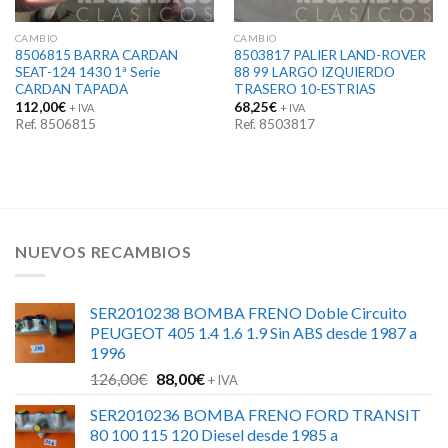
CAMBIO
CAMBIO
8506815 BARRA CARDAN
8503817 PALIER LAND-ROVER
SEAT-124 1430 1ª Serie
88 99 LARGO IZQUIERDO
CARDAN TAPADA
TRASERO 10-ESTRIAS
112,00
€
68,25
€
+ IVA
+ IVA
Ref. 8506815
Ref. 8503817
NUEVOS RECAMBIOS
SER2010238 BOMBA FRENO Doble Circuito
PEUGEOT 405 1.4 1.6 1.9 Sin ABS desde 1987 a
1996
El
El
126,00
€
88,00
€
+ IVA
precio
precio
SER2010236 BOMBA FRENO FORD TRANSIT
original
actual
80 100 115 120 Diesel desde 1985 a
era:
es: