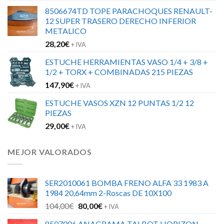
8506674TD TOPE PARACHOQUES RENAULT-
12 SUPER TRASERO DERECHO INFERIOR
METALICO
28,20
€
+ IVA
ESTUCHE HERRAMIENTAS VASO 1/4 + 3/8 +
1/2 + TORX + COMBINADAS 215 PIEZAS
147,90
€
+ IVA
ESTUCHE VASOS XZN 12 PUNTAS 1/2 12
PIEZAS
29,00
€
+ IVA
MEJOR VALORADOS
SER2010061 BOMBA FRENO ALFA 33 1983 A
1984 20,64mm 2-Roscas DE 10X100
El
El
104,00
€
80,00
€
+ IVA
precio
precio
8507006 ANAGRAMA TALBOT HORIZON