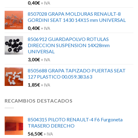
0,40
€
+ IVA
8507028 GRAPA MOLDURAS RENAULT-8
GORDINI SEAT 1430 14X15 mm UNIVERSAL
0,40
€
+ IVA
8506912 GUARDAPOLVO ROTULAS
DIRECCION SUSPENSION 14X28mm
UNIVERSAL
3,00
€
+ IVA
8505688 GRAPA TAPIZADO PUERTAS SEAT
127 PLASTICO 00.059.383.63
1,85
€
+ IVA
RECAMBIOS DESTACADOS
8504315 PILOTO RENAULT-4 F6 Furgoneta
TRASERO DERECHO
56,50
€
+ IVA