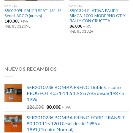
CAMBIO
CAMBIO
8501209L PALIER SEAT-131 1ª
8501324 PLATINA PALIER
Serie LARGO (nuevo)
SIMCA-1000-MODERNO GT Y
RALLY CON CRUCETA
140,00
€
+ IVA
Ref. 8501209L
86,00
€
+ IVA
Ref. 8501324
NUEVOS RECAMBIOS
SER2010238 BOMBA FRENO Doble Circuito
PEUGEOT 405 1.4 1.6 1.9 Sin ABS desde 1987 a
1996
El
El
126,00
€
88,00
€
+ IVA
precio
precio
SER2010236 BOMBA FRENO FORD TRANSIT
original
actual
80 100 115 120 Diesel desde 1985 a
era:
es:
1991(Circuito Normal)
126,00€.
88,00€.