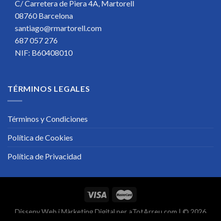
C/ Carretera de Piera 4A, Martorell
08760 Barcelona
santiago@rmartorell.com
687 057 276
NIF: B60408010
TÉRMINOS LEGALES
Términos y Condiciones
Política de Cookies
Política de Privacidad
Disseny Web
i
Màrketing Digital
per
aTotArreu.com
| © 2026