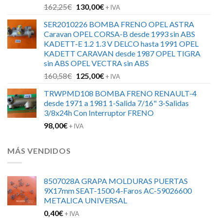
El
El
162,25
€
130,00
€
+ IVA
precio
precio
SER2010226 BOMBA FRENO OPEL ASTRA
original
actual
Caravan OPEL CORSA-B desde 1993 sin ABS
era:
es:
KADETT-E 1.2 1.3 V DELCO hasta 1991 OPEL
162,25€.
130,00€.
KADETT CARAVAN desde 1987 OPEL TIGRA
sin ABS OPEL VECTRA sin ABS
El
El
160,58
€
125,00
€
+ IVA
precio
precio
TRWPMD108 BOMBA FRENO RENAULT-4
original
actual
desde 1971 a 1981 1-Salida 7/16" 3-Salidas
era:
es:
3/8x24h Con Interruptor FRENO
160,58€.
125,00€.
98,00
€
+ IVA
MÁS VENDIDOS
8507028A GRAPA MOLDURAS PUERTAS
9X17mm SEAT-1500 4-Faros AC-59026600
METALICA UNIVERSAL
0,40
€
+ IVA