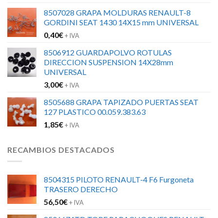
8507028 GRAPA MOLDURAS RENAULT-8
GORDINI SEAT 1430 14X15 mm UNIVERSAL
0,40
€
+ IVA
8506912 GUARDAPOLVO ROTULAS
DIRECCION SUSPENSION 14X28mm
UNIVERSAL
3,00
€
+ IVA
8505688 GRAPA TAPIZADO PUERTAS SEAT
127 PLASTICO 00.059.383.63
1,85
€
+ IVA
RECAMBIOS DESTACADOS
8504315 PILOTO RENAULT-4 F6 Furgoneta
TRASERO DERECHO
56,50
€
+ IVA