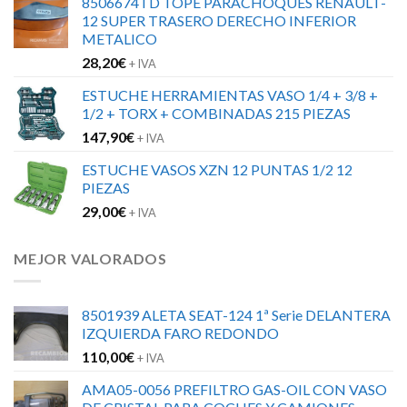
8506674TD TOPE PARACHOQUES RENAULT-
12 SUPER TRASERO DERECHO INFERIOR
METALICO
28,20
€
+ IVA
ESTUCHE HERRAMIENTAS VASO 1/4 + 3/8 +
1/2 + TORX + COMBINADAS 215 PIEZAS
147,90
€
+ IVA
ESTUCHE VASOS XZN 12 PUNTAS 1/2 12
PIEZAS
29,00
€
+ IVA
MEJOR VALORADOS
8501939 ALETA SEAT-124 1ª Serie DELANTERA
IZQUIERDA FARO REDONDO
110,00
€
+ IVA
AMA05-0056 PREFILTRO GAS-OIL CON VASO