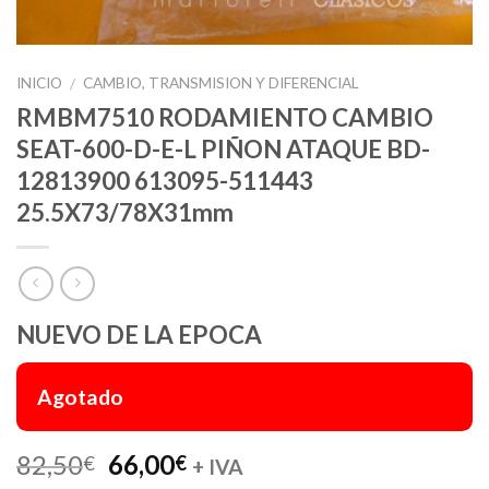
INICIO
CAMBIO, TRANSMISION Y DIFERENCIAL
/
RMBM7510 RODAMIENTO CAMBIO
SEAT-600-D-E-L PIÑON ATAQUE BD-
12813900 613095-511443
25.5X73/78X31mm
NUEVO DE LA EPOCA
Agotado
El
El
82,50
66,00
€
€
+ IVA