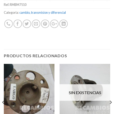
precio
precio
Ref.
RMBM7510
original
actual
era:
es:
Categoría:
cambio, transmision y diferencial
82,50€.
66,00€.
PRODUCTOS RELACIONADOS
SIN EXISTENCIAS