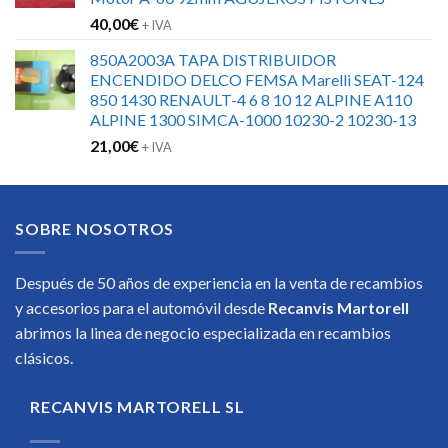
40,00
€
+ IVA
850A2003A TAPA DISTRIBUIDOR
ENCENDIDO DELCO FEMSA Marelli SEAT-124
850 1430 RENAULT-4 6 8 10 12 ALPINE A110
ALPINE 1300 SIMCA-1000 10230-2 10230-13
21,00
€
+ IVA
SOBRE NOSOTROS
Después de 50 años de experiencia en la venta de recambios
y accesorios para el automóvil desde
Recanvis Martorell
abrimos la linea de negocio especializada en recambios
clásicos.
RECANVIS MARTORELL SL