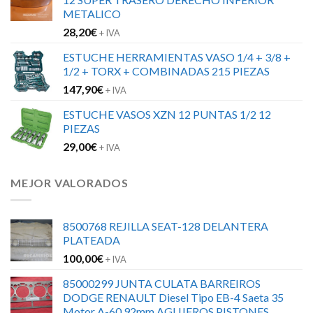
METALICO
28,20
€
+ IVA
ESTUCHE HERRAMIENTAS VASO 1/4 + 3/8 +
1/2 + TORX + COMBINADAS 215 PIEZAS
147,90
€
+ IVA
ESTUCHE VASOS XZN 12 PUNTAS 1/2 12
PIEZAS
29,00
€
+ IVA
MEJOR VALORADOS
8500768 REJILLA SEAT-128 DELANTERA
PLATEADA
100,00
€
+ IVA
85000299 JUNTA CULATA BARREIROS
DODGE RENAULT Diesel Tipo EB-4 Saeta 35
Motor A-60 92mm AGUJEROS PISTONES