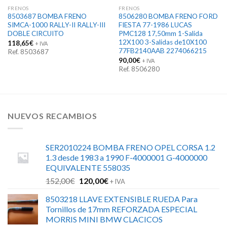
FRENOS
FRENOS
8503687 BOMBA FRENO
8506280 BOMBA FRENO FORD
SIMCA-1000 RALLY-II RALLY-III
FIESTA 77-1986 LUCAS
DOBLE CIRCUITO
PMC128 17,50mm 1-Salida
12X100 3-Salidas de10X100
118,65
€
+ IVA
77FB2140AAB 2274066215
Ref. 8503687
90,00
€
+ IVA
Ref. 8506280
NUEVOS RECAMBIOS
SER2010224 BOMBA FRENO OPEL CORSA 1.2
1.3 desde 1983 a 1990 F-4000001 G-4000000
EQUIVALENTE 558035
El
El
152,00
€
120,00
€
+ IVA
precio
precio
8503218 LLAVE EXTENSIBLE RUEDA Para
original
actual
Tornillos de 17mm REFORZADA ESPECIAL
era:
es:
MORRIS MINI BMW CLACICOS
152,00€.
120,00€.