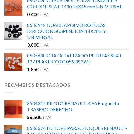
8507028 GRAPA MOLDURAS RENAULT-8
GORDINI SEAT 1430 14X15 mm UNIVERSAL
0,40
€
+ IVA
8506912 GUARDAPOLVO ROTULAS
DIRECCION SUSPENSION 14X28mm
UNIVERSAL
3,00
€
+ IVA
8505688 GRAPA TAPIZADO PUERTAS SEAT
127 PLASTICO 00.059.383.63
1,85
€
+ IVA
RECAMBIOS DESTACADOS
8504315 PILOTO RENAULT-4 F6 Furgoneta
TRASERO DERECHO
56,50
€
+ IVA
8506674TD TOPE PARACHOQUES RENAULT-
12 SUPER TRASERO DERECHO INFERIOR