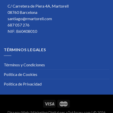
C/ Carretera de Piera 4A, Martorell
08760 Barcelona
santiago@rmartorell.com
687 057 276
NIF: B60408010
TÉRMINOS LEGALES
Términos y Condiciones
Política de Cookies
Política de Privacidad
Disseny Web
i
Màrketing Digital
per
aTotArreu.com
| © 2026