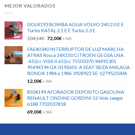
MEJOR VALORADOS
DOLR193 BOMBA AGUA VOLVO 240 2.0 E E
Turbo KATAL 2.1 E E Turbo 2.3 E
El
El
104,54
€
72,00
€
+ IVA
precio
precio
FAE40340 INTERRUPTOR DE LUZ MARCHA
original
actual
ATRAS Rosca 14X150 CITROEN GS GSA LNA
era:
es:
-652cc VISA II 652cc 75503370 94491301
104,54€.
72,00€.
95494194 GX-0192601-A SEAT IBIZA MALAGA
RONDA 1984 a 1986 3928922 SE-127952500A
12,00
€
+ IVA
8504199 AFORADOR DEPOSITO GASOLINA
RENAULT ONDINE GORDINI 12-Vols Jaeger
6188 7702037818
69,00
€
+ IVA