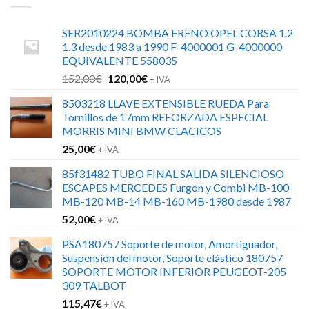
SER2010224 BOMBA FRENO OPEL CORSA 1.2
1.3 desde 1983 a 1990 F-4000001 G-4000000
EQUIVALENTE 558035
El
El
152,00
€
120,00
€
+ IVA
precio
precio
8503218 LLAVE EXTENSIBLE RUEDA Para
original
actual
Tornillos de 17mm REFORZADA ESPECIAL
era:
es:
MORRIS MINI BMW CLACICOS
152,00€.
120,00€.
25,00
€
+ IVA
85f31482 TUBO FINAL SALIDA SILENCIOSO
ESCAPES MERCEDES Furgon y Combi MB-100
MB-120 MB-14 MB-160 MB-1980 desde 1987
52,00
€
+ IVA
PSA180757 Soporte de motor, Amortiguador,
Suspensión del motor, Soporte elástico 180757
SOPORTE MOTOR INFERIOR PEUGEOT-205
309 TALBOT
115,47
€
+ IVA